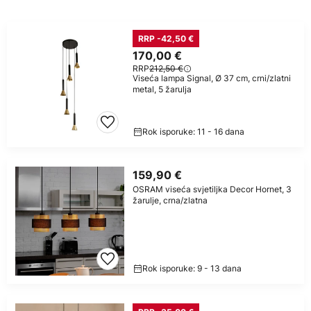
RRP -42,50 €
170,00 €
RRP
212,50 €
Viseća lampa Signal, Ø 37 cm, crni/zlatni
metal, 5 žarulja
Rok isporuke: 11 - 16 dana
159,90 €
OSRAM viseća svjetiljka Decor Hornet, 3
žarulje, crna/zlatna
Rok isporuke: 9 - 13 dana