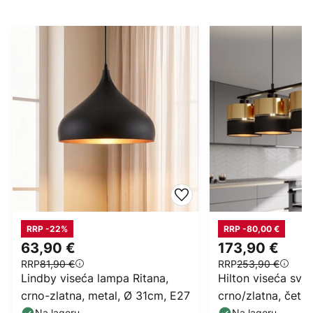
RRP -22%
RRP -80,00 €
63,90 €
173,90 €
RRP
81,90 €
RRP
253,90 €
Lindby viseća lampa Ritana,
Hilton viseća svjet
crno-zlatna, metal, Ø 31cm, E27
crno/zlatna, četiri
Na lageru
Na lageru