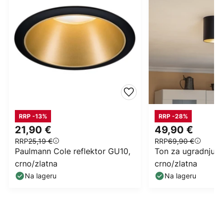
RRP -13%
RRP -28%
21,90 €
49,90 €
RRP
25,19 €
RRP
69,90 €
Paulmann Cole reflektor GU10,
Ton za ugradnju u
crno/zlatna
crno/zlatna
Na lageru
Na lageru