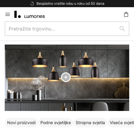
Besplatna dostava za kupnju iznad 69 €
Skip
to
Pretražite
Content
traži
trgovinu...
Novi proizvodi
Podne svjetiljke
Stropna svjetla
Viseća svjet