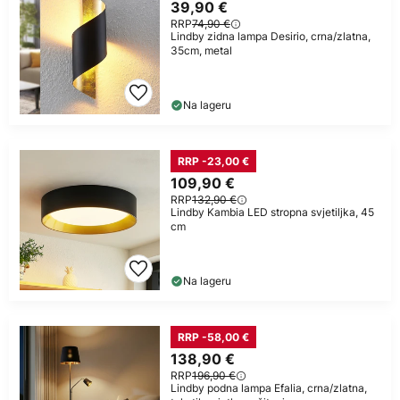
39,90 €
RRP
74,90 €
Lindby zidna lampa Desirio, crna/zlatna,
35cm, metal
Na lageru
RRP -23,00 €
109,90 €
RRP
132,90 €
Lindby Kambia LED stropna svjetiljka, 45
cm
Na lageru
RRP -58,00 €
138,90 €
RRP
196,90 €
Lindby podna lampa Efalia, crna/zlatna,