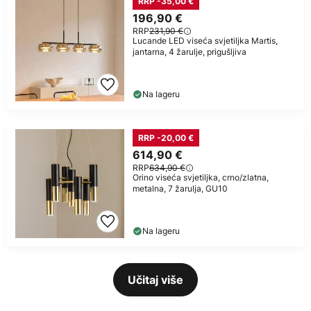
RRP -35,00 €
196,90 €
RRP
231,90 €
Lucande LED viseća svjetiljka Martis,
jantarna, 4 žarulje, prigušljiva
Na lageru
RRP -20,00 €
614,90 €
RRP
634,90 €
Orino viseća svjetiljka, crno/zlatna,
metalna, 7 žarulja, GU10
Na lageru
Učitaj više