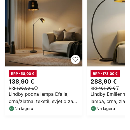
RRP -58,00 €
RRP -173,00 €
138,90 €
288,90 €
RRP
196,90 €
RRP
461,90 €
Lindby podna lampa Efalia,
Lindby Emilienne
crna/zlatna, tekstil, svjetlo za
lampa, crna, zlat
čitanje
Na lageru
Na lageru