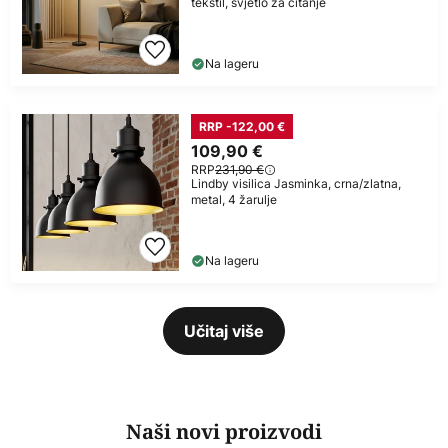
tekstil, svjetlo za čitanje
Na lageru
RRP -122,00 €
109,90 €
RRP
231,90 €
Lindby visilica Jasminka, crna/zlatna,
metal, 4 žarulje
Na lageru
Učitaj više
Naši novi proizvodi