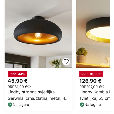
RRP -44%
RRP -81,00 €
45,90 €
126,90 €
RRP
81,90 €
RRP
207,90 €
Lindby stropna svjetiljka
Lindby Kambia LE
Gerwina, crna/zlatna, metal, 40
svjetiljka, 55 cm
cm, E27
Na lageru
Na lageru