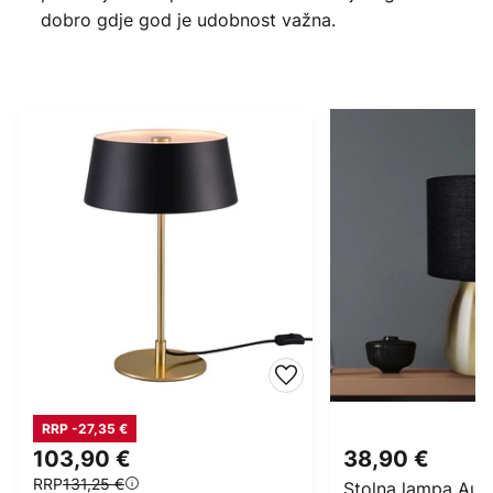
dobro gdje god je udobnost važna.
RRP -27,35 €
103,90 €
38,90 €
RRP
131,25 €
Stolna lampa Auru