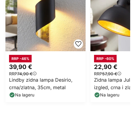
RRP -46%
RRP -60%
39,90 €
22,90 €
RRP
74,90 €
RRP
57,90 €
Lindby zidna lampa Desirio,
Zidna lampa Julin
crna/zlatna, 35cm, metal
izgled, crna i zlat
Na lageru
Na lageru