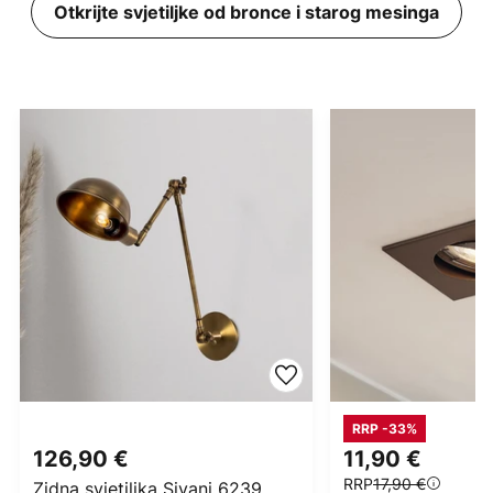
Otkrijte svjetiljke od bronce i starog mesinga
RRP -33%
126,90 €
11,90 €
RRP
17,90 €
Zidna svjetiljka Sivani 6239,