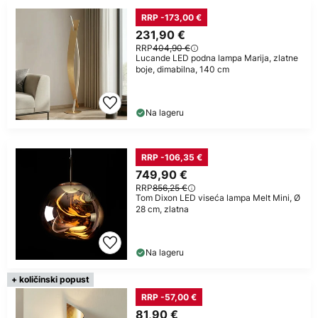
RRP -173,00 €
231,90 €
RRP
404,90 €
Lucande LED podna lampa Marija, zlatne
boje, dimabilna, 140 cm
Na lageru
RRP -106,35 €
749,90 €
RRP
856,25 €
Tom Dixon LED viseća lampa Melt Mini, Ø
28 cm, zlatna
Na lageru
+ količinski popust
RRP -57,00 €
81,90 €