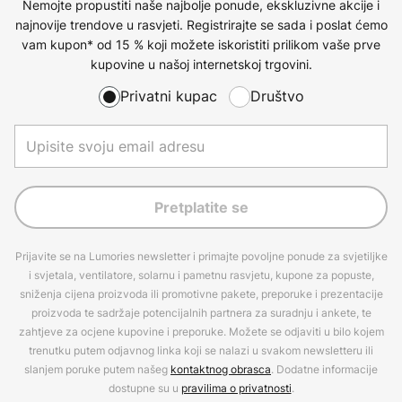
Nemojte propustiti naše najbolje ponude, ekskluzivne akcije i
najnovije trendove u rasvjeti. Registrirajte se sada i poslat ćemo
vam kupon* od 15 % koji možete iskoristiti prilikom vaše prve
kupovine u našoj internetskoj trgovini.
Privatni kupac
Društvo
Pretplatite se
Prijavite se na Lumories newsletter i primajte povoljne ponude za svjetiljke
i svjetala, ventilatore, solarnu i pametnu rasvjetu, kupone za popuste,
sniženja cijena proizvoda ili promotivne pakete, preporuke i prezentacije
proizvoda te sadržaje potencijalnih partnera za suradnju i ankete, te
zahtjeve za ocjene kupovine i preporuke. Možete se odjaviti u bilo kojem
trenutku putem odjavnog linka koji se nalazi u svakom newsletteru ili
slanjem poruke putem našeg
kontaktnog obrasca
. Dodatne informacije
dostupne su u
pravilima o privatnosti
.