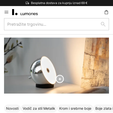
Besplatna dostava za kupnju iznad 69 €
Skip
to
Pretražite
Content
traži
trgovinu...
Novosti
Vodič za stil Metalik
Krom i srebrne boje
Boje zlata