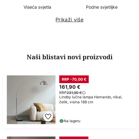
Viseća svjetla
Podne svjetiljke
Prikaži više
Naši blistavi novi proizvodi
RRP -70,00 €
161,90 €
RRP
231,90 €
Lindby lučna lampa Hernando, nikal,
čelik, visina 188 cm
Na lageru