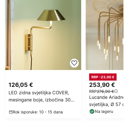
RRP -23,00 €
126,05 €
253,90 €
RRP
276,90 €
LED zidna svjetiljka COVER,
Lucande Ariadne 
mesingane boje, izbočina 30
svjetiljka, Ø 57 c
cm, metal
20 žarulja
Na lageru
Rok isporuke: 10 - 15 dana