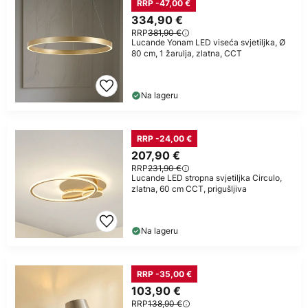
RRP -47,00 €
334,90 €
RRP
381,90 €
Lucande Yonam LED viseća svjetiljka, Ø
80 cm, 1 žarulja, zlatna, CCT
Na lageru
RRP -24,00 €
207,90 €
RRP
231,90 €
Lucande LED stropna svjetiljka Circulo,
zlatna, 60 cm CCT, prigušljiva
Na lageru
RRP -35,00 €
103,90 €
RRP
138,90 €