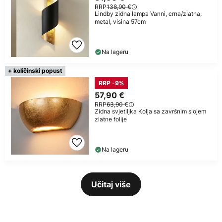
RRP
138,90 €
Lindby zidna lampa Vanni, crna/zlatna,
metal, visina 57cm
Na lageru
+ količinski popust
RRP -9%
57,90 €
RRP
63,90 €
Zidna svjetiljka Kolja sa završnim slojem
zlatne folije
Na lageru
Učitaj više