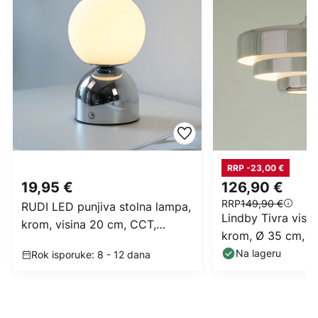
RRP -23,00 €
19,95 €
126,90 €
RRP
149,90 €
RUDI LED punjiva stolna lampa,
Lindby Tivra viseć
krom, visina 20 cm, CCT,
krom, Ø 35 cm, m
prigušivanje dodirom
Na lageru
Rok isporuke: 8 - 12 dana