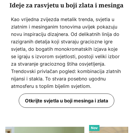
Ideje za rasvjetu u boji zlata i mesinga
Kao vrijedna zvijezda metalik trenda, svjetla u
zlatnim i mesinganim tonovima uvijek pokazuju
novu inspiraciju dizajnera. Od delikatnih linija do
razigranih detalja koji stvaraju graciozne igre
svjetla, do bogatih monokromatskih izjava koje
se igraju s izvorom svjetlosti, postoji veliki izbor
za stvaranje gracioznog štiha osvjetljenja.
Trendovski privlačan pogled: kombinacija zlatnih
nijansi i stakla. To stvara posebno ugodnu
atmosferu s toplim bijelim svjetlom.
Otkrijte svjetla u boji mesinga i zlata
Nov