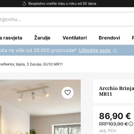
Besplatno vratite robu u roku od 50 dana
a rasvjeta
Žarulje
Ventilatori
Brendovi
sta na više od 20.000 proizvoda*
Uštedite sada
 reflektor, bijela, 3 žarulje, GU10 MR11
Arcchio Brinja
MR11
86,90 €
RRP
103,90 €
uklj. PDV