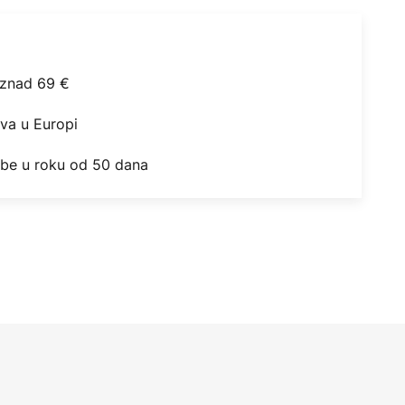
iznad 69 €
ova u Europi
obe u roku od 50 dana