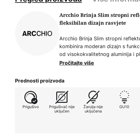
Arcchio Brinja Slim stropni refl
fleksibilan dizajn rasvjete
Arcchio Brinja Slim stropni reflekto
kombinira moderan dizajn s funkci
od visokokvalitetnog aluminija i pla
besprijekorno se uklapa u različite 
Pročitajte više
bijeli difuzori omogućuju individu
ambijenta. Podesivi reflektori su
Prednosti proizvoda
omogućujući ciljano osvjetljavanje
- Pogodno samo za grla GU10/MR1
Prigušivo
Prigušivač nije
Žarulja nije
GU10
uključen
uključena