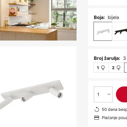
bijela
Boja:
3
Broj žarulja:
1
2
1
50 dana besp
Plaćanje po