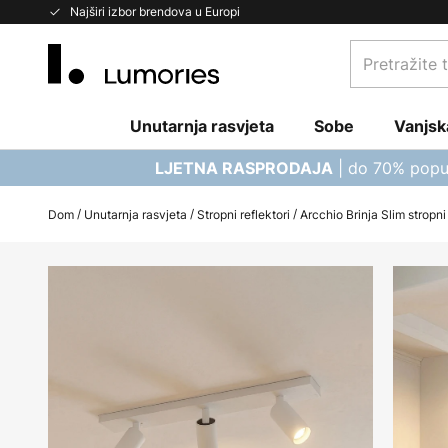
Skip
Najširi izbor brendova u Europi
to
Pretražite
Content
trgovinu...
Unutarnja rasvjeta
Sobe
Vanjsk
| do 70% popu
LJETNA RASPRODAJA
Dom
Unutarnja rasvjeta
Stropni reflektori
Arcchio Brinja Slim stropni
Skip
to
the
end
of
the
images