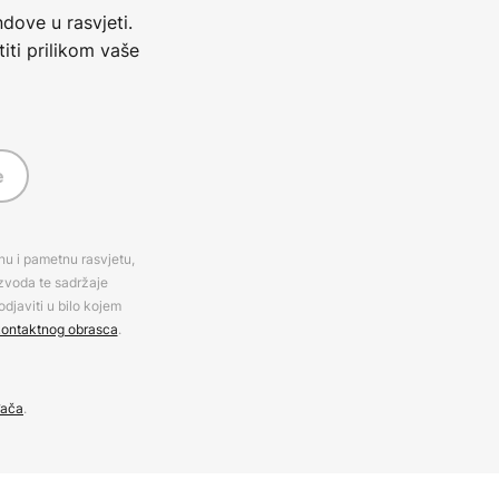
dove u rasvjeti.
iti prilikom vaše
e
rnu i pametnu rasvjetu,
izvoda te sadržaje
djaviti u bilo kojem
ontaktnog obrasca
.
đača
.