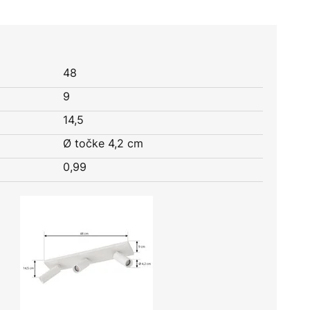
48
9
14,5
Ø točke 4,2 cm
0,99