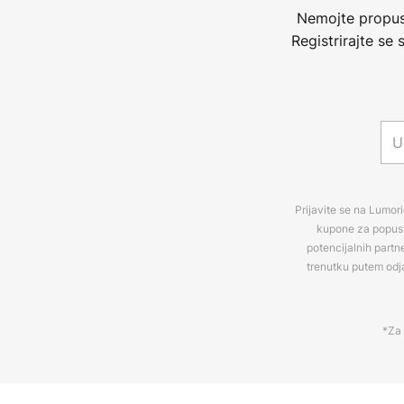
Nemojte propust
Registrirajte se
Prijavite se na Lumori
kupone za popuste
potencijalnih partn
trenutku putem odj
*Za 