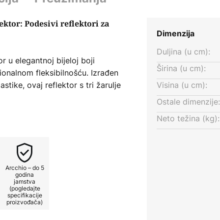
ektor: Podesivi reflektori za
Dimenzija
Duljina (u cm):
r u elegantnoj bijeloj boji
Širina (u cm):
onalnom fleksibilnošću. Izrađen
stike, ovaj reflektor s tri žarulje
Visina (u cm):
stilove interijera. Priloženi crno-
Ostale dimenzije:
alno prilagođavanje svjetlosnog
Neto težina (kg):
 posebno značajna značajka,
 hodnika, dnevnih soba ili ureda.
1 (Ø 3,5 cm, duljina 5 cm)
Arcchio – do 5
godina
jamstva
(pogledajte
specifikacije
proizvođača)