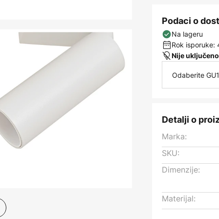
Podaci o dos
Na lageru
Rok isporuke: 
Nije uključeno
Odaberite GU1
Detalji o pro
Marka:
SKU:
Dimenzije:
Materijal: