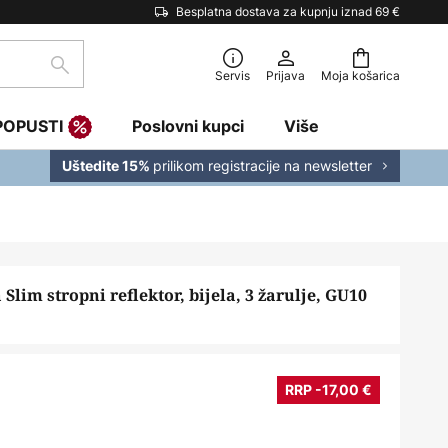
Besplatna dostava za kupnju iznad 69 €
traži
Servis
Prijava
Moja košarica
POPUSTI
Poslovni kupci
Više
prilikom registracije na newsletter
Uštedite 15%
 Slim stropni reflektor, bijela, 3 žarulje, GU10
RRP -17,00 €