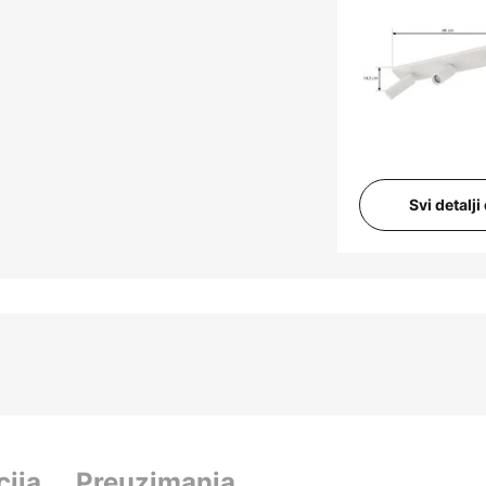
Svi detalj
cija
Preuzimanja