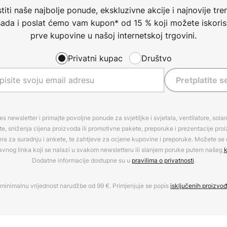
iti naše najbolje ponude, ekskluzivne akcije i najnovije tren
 sada i poslat ćemo vam kupon* od 15 % koji možete iskorist
prve kupovine u našoj internetskoj trgovini.
Privatni kupac
Društvo
Pretplatite s
es newsletter i primajte povoljne ponude za svjetiljke i svjetala, ventilatore, sola
, sniženja cijena proizvoda ili promotivne pakete, preporuke i prezentacije pro
era za suradnju i ankete, te zahtjeve za ocjene kupovine i preporuke. Možete se o
avnog linka koji se nalazi u svakom newsletteru ili slanjem poruke putem našeg
k
Dodatne informacije dostupne su u
pravilima o privatnosti
.
minimalnu vrijednost narudžbe od 99 €. Primjenjuje se popis
isključenih proizvo