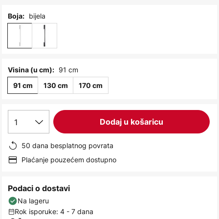
images
gallery
bijela
Boja:
91 cm
Visina (u cm):
91 cm
130 cm
170 cm
1
Dodaj u košaricu
50 dana besplatnog povrata
Plaćanje pouzećem dostupno
Podaci o dostavi
Na lageru
Rok isporuke: 4 - 7 dana