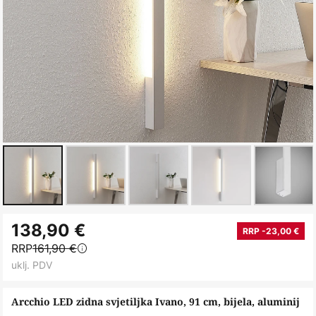
Skip
138,90 €
to
RRP -23,00 €
RRP
161,90 €
the
uklj. PDV
beginning
of
Arcchio LED zidna svjetiljka Ivano, 91 cm, bijela, aluminij
the