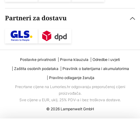
Partneri za dostavu
Postavke privatnosti
Pravna klauzula
Odredbe i uvjeti
Zaštita osobnih podataka
Pravilnik o baterijama i akumulatorima
Pravilno odlaganje žarulja
Precrtane cijene na Lumories.hr odgovaraju preporučenoj cijeni
proizvođača.
Sve cijene u EUR, uklj. 25% PDV-a i bez troškova dostave.
© 2026 Lampenwelt GmbH
Dodaj u košaricu