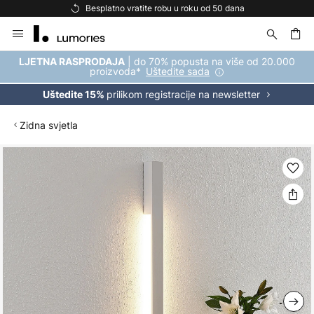
Besplatno vratite robu u roku od 50 dana
Skip
to
Content
| do 70% popusta na više od 20.000
LJETNA RASPRODAJA
proizvoda*
Uštedite sada
prilikom registracije na newsletter
Uštedite 15%
Zidna svjetla
Skip
to
the
end
of
the
images
gallery