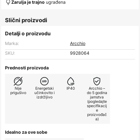
ugrađena
Žarulja je trajno
Slični proizvodi
Detalji o proizvodu
Marka:
Arcchio
SKU:
9928064
Prednosti proizvoda
Nije
Energetski
IP40
Arcchio –
prigušivo
učinkovito i
do 5 godina
izdržljivo
jamstva
(pogledajte
specifikacij
e
proizvođač
a)
Idealno za ove sobe