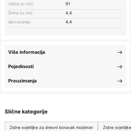
Visina (u cm):
91
Širina (u cm):
4,4
iskrcavanje:
4,4
Više informacija
Pojedinosti
Preuzimanja
Slične kategorije
Zidne svjetiljke za dnevni boravak moderan
Zidne svjetilj