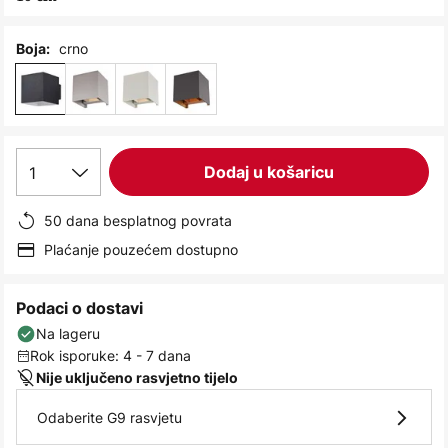
images
gallery
crno
Boja:
1
Dodaj u košaricu
50 dana besplatnog povrata
Plaćanje pouzećem dostupno
Podaci o dostavi
Na lageru
Rok isporuke: 4 - 7 dana
Nije uključeno rasvjetno tijelo
Odaberite G9 rasvjetu