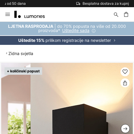
Besplatna dostava za kupnju iznad 69 €
Skip
to
Content
| do 70% popusta na više od 20.000
LJETNA RASPRODAJA
proizvoda*
Uštedite sada
prilikom registracije na newsletter
Uštedite 15%
Zidna svjetla
Skip
+ količinski popust
to
the
end
of
the
images
gallery