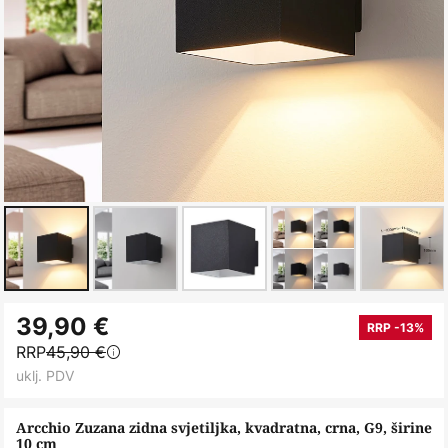
Skip
39,90 €
to
RRP -13%
RRP
45,90 €
the
uklj. PDV
beginning
of
Arcchio Zuzana zidna svjetiljka, kvadratna, crna, G9, širine
the
10 cm