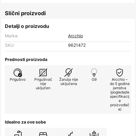
Slični proizvodi
Detalji o proizvodu
Marka:
Arcchio
SKU:
9621472
Prednosti proizvoda
Prigušivo
Prigušivač
Žarulja nije
G9
Arcchio –
nije
uključena
do 5 godina
uključen
jamstva
(pogledajte
specifikacij
e
proizvođač
a)
Idealno za ove sobe