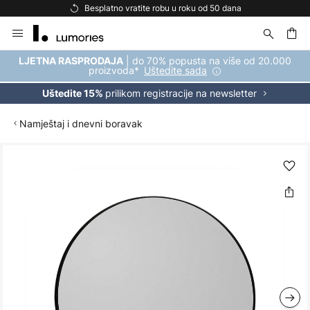
Besplatno vratite robu u roku od 50 dana
Skip
to
Content
| do 70% popusta na više od 20.000
LJETNA RASPRODAJA
proizvoda*
Uštedite sada
prilikom registracije na newsletter
Uštedite 15%
Namještaj i dnevni boravak
Skip
to
the
end
of
the
images
gallery