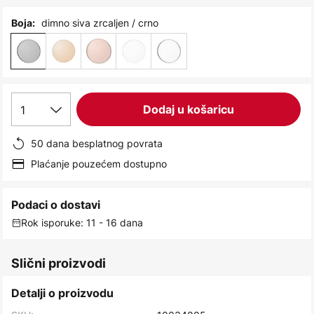
images
gallery
dimno siva zrcaljen / crno
Boja:
1
Dodaj u košaricu
50 dana besplatnog povrata
Plaćanje pouzećem dostupno
Podaci o dostavi
Rok isporuke: 11 - 16 dana
Slični proizvodi
Detalji o proizvodu