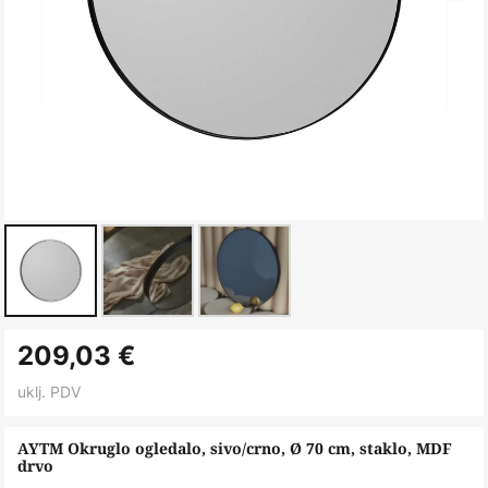
Skip
209,03 €
to
the
uklj. PDV
beginning
of
AYTM Okruglo ogledalo, sivo/crno, Ø 70 cm, staklo, MDF
drvo
the