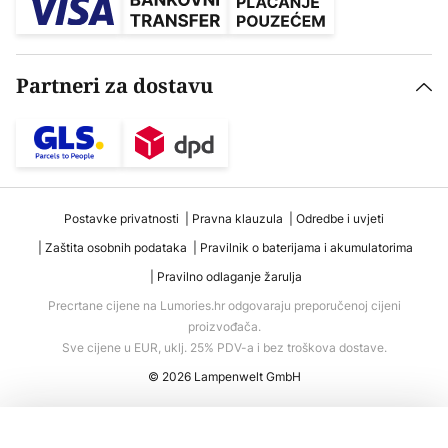
Partneri za dostavu
Postavke privatnosti
Pravna klauzula
Odredbe i uvjeti
Zaštita osobnih podataka
Pravilnik o baterijama i akumulatorima
Pravilno odlaganje žarulja
Precrtane cijene na Lumories.hr odgovaraju preporučenoj cijeni
proizvođača.
Sve cijene u EUR, uklj. 25% PDV-a i bez troškova dostave.
© 2026 Lampenwelt GmbH
Dodaj u košaricu