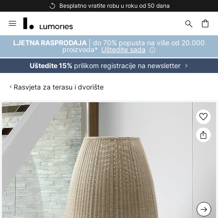
Besplatno vratite robu u roku od 50 dana
Skip
to
Content
| do 70% popusta na više od 20.000
LJETNA RASPRODAJA
proizvoda*
Uštedite sada
prilikom registracije na newsletter
Uštedite 15%
Rasvjeta za terasu i dvorište
Skip
to
the
end
of
the
images
gallery