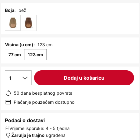
images
gallery
bež
Boja:
123 cm
Visina (u cm):
77 cm
123 cm
1
Dodaj u košaricu
50 dana besplatnog povrata
Plaćanje pouzećem dostupno
Podaci o dostavi
Vrijeme isporuke: 4 - 5 tjedna
ugrađena
Žarulja je trajno