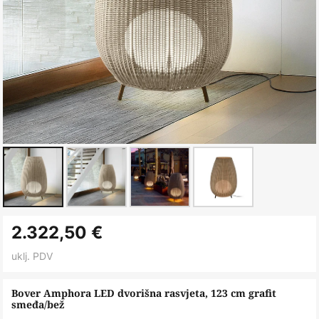
Skip
2.322,50 €
to
the
uklj. PDV
beginning
of
Bover Amphora LED dvorišna rasvjeta, 123 cm grafit
smeđa/bež
the