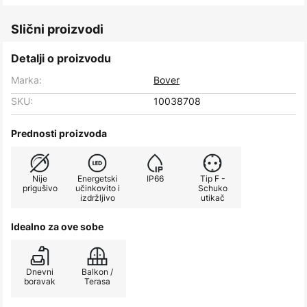
Slični proizvodi
Detalji o proizvodu
Marka:
Bover
SKU:
10038708
Prednosti proizvoda
Nije
Energetski
IP66
Tip F -
prigušivo
učinkovito i
Schuko
izdržljivo
utikač
Idealno za ove sobe
Dnevni
Balkon /
boravak
Terasa