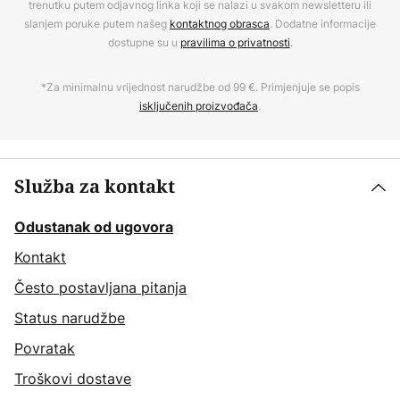
trenutku putem odjavnog linka koji se nalazi u svakom newsletteru ili
slanjem poruke putem našeg
kontaktnog obrasca
. Dodatne informacije
dostupne su u
pravilima o privatnosti
.
*Za minimalnu vrijednost narudžbe od 99 €. Primjenjuje se popis
isključenih proizvođača
.
Služba za kontakt
Odustanak od ugovora
Kontakt
Često postavljana pitanja
Status narudžbe
Povratak
Troškovi dostave