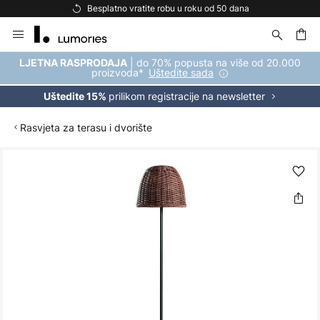
Besplatno vratite robu u roku od 50 dana
Skip
to
Content
| do 70% popusta na više od 20.000
LJETNA RASPRODAJA
proizvoda*
Uštedite sada
prilikom registracije na newsletter
Uštedite 15%
Rasvjeta za terasu i dvorište
Skip
to
the
end
of
the
images
gallery