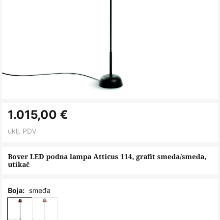
Skip
1.015,00 €
to
the
uklj. PDV
beginning
of
Bover LED podna lampa Atticus 114, grafit smeđa/smeđa,
utikač
the
images
gallery
smeđa
Boja: