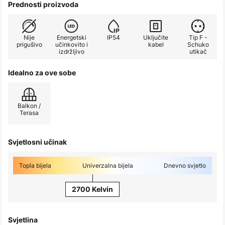
Prednosti proizvoda
Nije
Energetski
IP54
Uključite
Tip F -
prigušivo
učinkovito i
kabel
Schuko
izdržljivo
utikač
Idealno za ove sobe
Balkon /
Terasa
Svjetlosni učinak
Topla bijela
Univerzalna bijela
Dnevno svjetlo
2700 Kelvin
Svjetlina