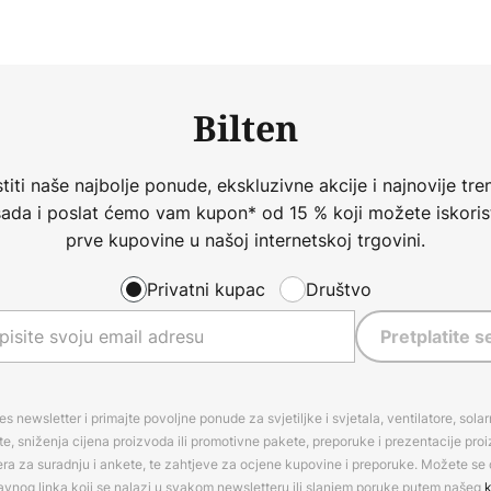
Bilten
iti naše najbolje ponude, ekskluzivne akcije i najnovije tren
 sada i poslat ćemo vam kupon* od 15 % koji možete iskorist
prve kupovine u našoj internetskoj trgovini.
Privatni kupac
Društvo
Pretplatite s
es newsletter i primajte povoljne ponude za svjetiljke i svjetala, ventilatore, sola
, sniženja cijena proizvoda ili promotivne pakete, preporuke i prezentacije pro
era za suradnju i ankete, te zahtjeve za ocjene kupovine i preporuke. Možete se o
avnog linka koji se nalazi u svakom newsletteru ili slanjem poruke putem našeg
k