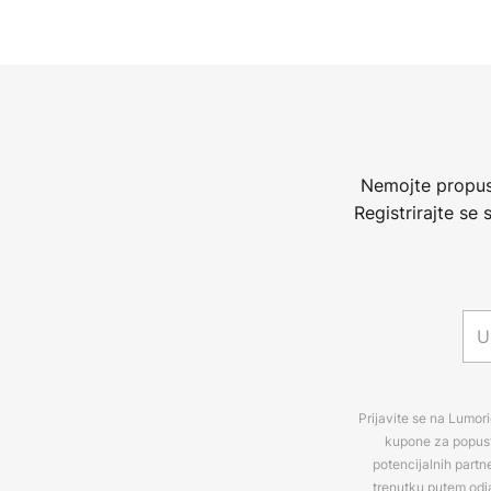
Nemojte propust
Registrirajte se
Prijavite se na Lumori
kupone za popuste
potencijalnih partn
trenutku putem odj