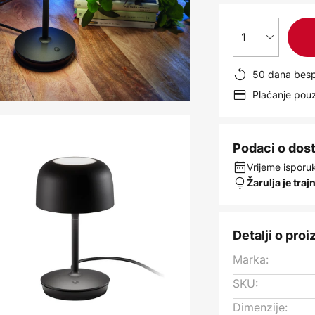
1
50 dana besp
Plaćanje po
Podaci o dos
Vrijeme isporuk
Žarulja je traj
Detalji o pro
Marka:
SKU:
Dimenzije: