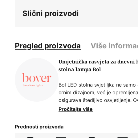
beginning
Slični proizvodi
of
the
images
gallery
Pregled proizvoda
Više informa
Umjetnička rasvjeta za dnevni 
stolna lampa Bol
Bol LED stolna svjetiljka ne samo
crnim dizajnom, već je opremljena
osigurava štedljivo osvjetljenje. 
spaja funkcionalnost s estetskim 
Pročitajte više
uklapa u stil modernih dnevnih so
prigušivačem, svjetlina svjetla mo
Prednosti proizvoda
bi se stvorila prava atmosfera za 