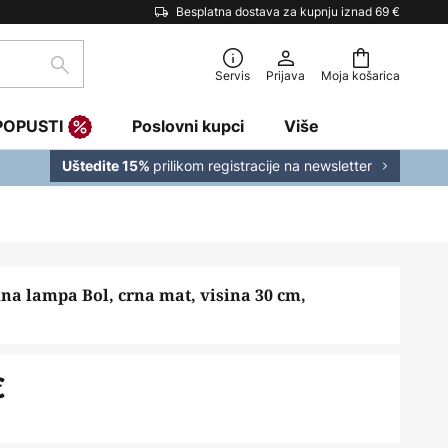
Besplatna dostava za kupnju iznad 69 €
traži
Servis
Prijava
Moja košarica
POPUSTI
Poslovni kupci
Više
prilikom registracije na newsletter
Uštedite 15%
na lampa Bol, crna mat, visina 30 cm,
€