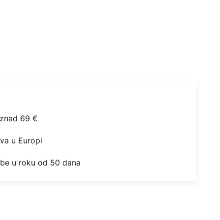
iznad 69 €
ova u Europi
obe u roku od 50 dana