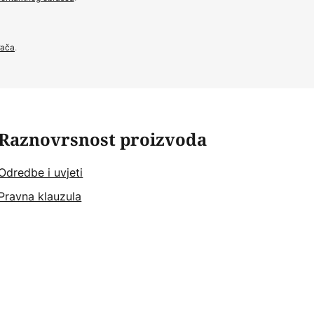
đača
.
Raznovrsnost proizvoda
Odredbe i uvjeti
Pravna klauzula