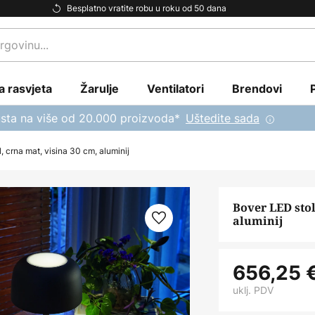
Besplatno vratite robu u roku od 50 dana
a rasvjeta
Žarulje
Ventilatori
Brendovi
sta na više od 20.000 proizvoda*
Uštedite sada
 crna mat, visina 30 cm, aluminij
Bover LED stol
aluminij
656,25 
uklj. PDV