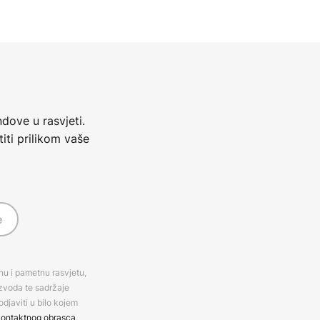
dove u rasvjeti.
iti prilikom vaše
e
rnu i pametnu rasvjetu,
izvoda te sadržaje
djaviti u bilo kojem
ontaktnog obrasca
.