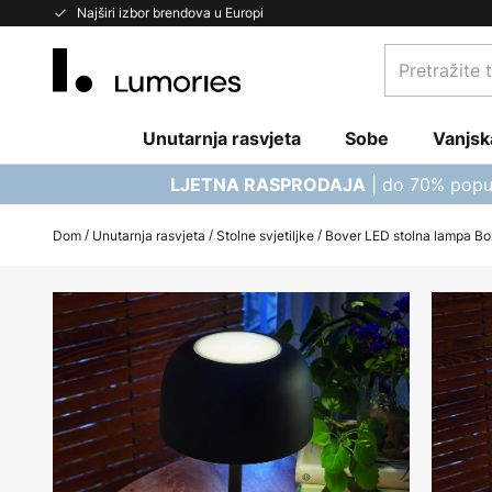
Skip
Najširi izbor brendova u Europi
to
Pretražite
Content
trgovinu...
Unutarnja rasvjeta
Sobe
Vanjsk
| do 70% popu
LJETNA RASPRODAJA
Dom
Unutarnja rasvjeta
Stolne svjetiljke
Bover LED stolna lampa Bol,
Skip
to
the
end
of
the
images