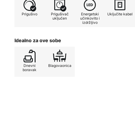
svjetlucanja do okrepljujuće svjetl
Prigušivo
Prigušivač
Energetski
Uključite kabel
uključen
učinkovito i
izdržljivo
Idealno za ove sobe
Dnevni
Blagovaonica
boravak