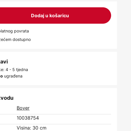
Dodaj u košaricu
latnog povrata
uzećem dostupno
tavi
e: 4 - 5 tjedna
ugrađena
no
izvodu
Bover
10038754
Visina: 30 cm