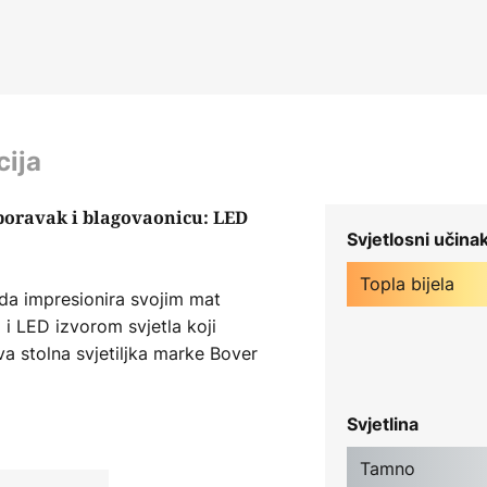
cija
boravak i blagovaonicu: LED
Svjetlosni učina
Topla bijela
 da impresionira svojim mat
 i LED izvorom svjetla koji
Ova stolna svjetiljka marke Bover
dizajnom i besprijekorno se
ba i blagovaonica. S priloženim
Svjetlina
že se prebaciti na tri razine kako
svaku situaciju - od umirujućeg
Tamno