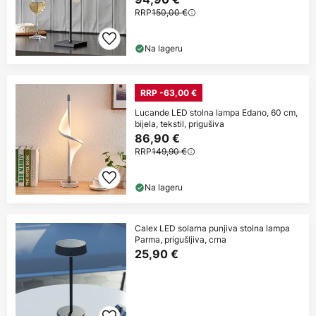
RRP
150,00 €
Na lageru
RRP -63,00 €
Lucande LED stolna lampa Edano, 60 cm,
bijela, tekstil, prigušiva
86,90 €
RRP
149,90 €
Na lageru
Calex LED solarna punjiva stolna lampa
Parma, prigušljiva, crna
25,90 €