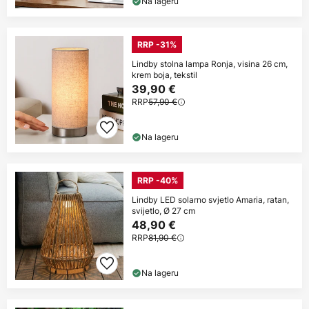
Na lageru
RRP -31%
Lindby stolna lampa Ronja, visina 26 cm,
krem boja, tekstil
39,90 €
RRP
57,90 €
Na lageru
RRP -40%
Lindby LED solarno svjetlo Amaria, ratan,
svijetlo, Ø 27 cm
48,90 €
RRP
81,90 €
Na lageru