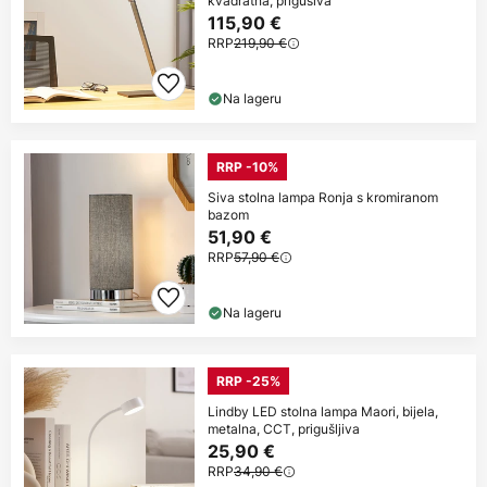
kvadratna, prigušiva
115,90 €
RRP
219,90 €
Na lageru
RRP -10%
Siva stolna lampa Ronja s kromiranom
bazom
51,90 €
RRP
57,90 €
Na lageru
RRP -25%
Lindby LED stolna lampa Maori, bijela,
metalna, CCT, prigušljiva
25,90 €
RRP
34,90 €