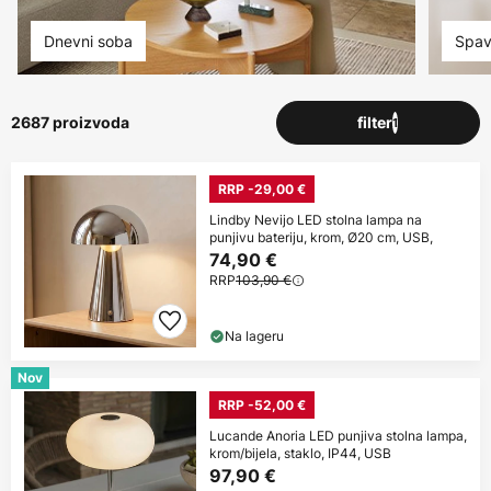
Dnevni soba
Spav
2687 proizvoda
filter
1
RRP -29,00 €
Lindby Nevijo LED stolna lampa na
punjivu bateriju, krom, Ø20 cm, USB,
74,90 €
RRP
103,90 €
Na lageru
Nov
RRP -52,00 €
Lucande Anoria LED punjiva stolna lampa,
krom/bijela, staklo, IP44, USB
97,90 €