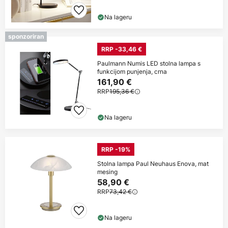
Na lageru
sponzoriran
RRP -33,46 €
Paulmann Numis LED stolna lampa s
funkcijom punjenja, crna
161,90 €
RRP
195,36 €
Na lageru
RRP -19%
Stolna lampa Paul Neuhaus Enova, mat
mesing
58,90 €
RRP
73,42 €
Na lageru