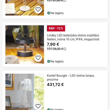
RRP
57,90 €
Na lageru
RRP -72%
Lindby LED baterijska stolna svjetiljka
Nalani, visina 10 cm, IP44, mogućnost
7,90 €
RRP
28,90 €
Na lageru
Kartell Bourgie - LED stolna lampa,
prozirna
431,72 €
Na lageru