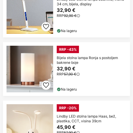
34 cm, bijela, display
32,90 €
RRP
92,90 €
Na lageru
RRP -43%
Bijela stolna lampa Ronja s postoljem
bakrene boje
32,90 €
RRP
57,90 €
Na lageru
RRP -20%
Lindby LED stolna lampa Haas, bež,
plastika, CCT, visina 39cm
45,90 €
RRP
57,90 €