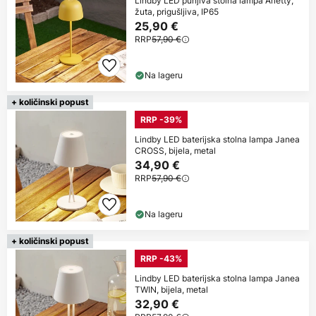
Lindby LED punjiva stolna lampa Arietty,
žuta, prigušljiva, IP65
25,90 €
RRP
57,90 €
Na lageru
+ količinski popust
RRP -39%
Lindby LED baterijska stolna lampa Janea
CROSS, bijela, metal
34,90 €
RRP
57,90 €
Na lageru
+ količinski popust
RRP -43%
Lindby LED baterijska stolna lampa Janea
TWIN, bijela, metal
32,90 €