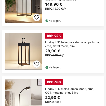
149,90 €
RRP
242,90 €
Na lageru
RRP -37%
Lindby LED baterijska stolna lampa Iruna,
crna, metal, 27cm, dim.
28,90 €
RRP
45,90 €
Na lageru
RRP -34%
Lindby LED stolna lampa Maori, crna,
CCT, metalna, prigušljiva
22,90 €
RRP
34,90 €