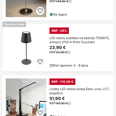
RRP
149,90 €
Na lageru
Sponzorirano
RRP -29%
LED stolna svjetiljka na baterije 7508015,
antracit 2700 K IP44 Touchdim
23,90 €
RRP
33,90 €
Rok isporuke: 5 - 8 dana
RRP -110,00 €
Lindby LED stolna lampa Eleni, crna, CCT,
prigušiva
51,90 €
RRP
161,90 €