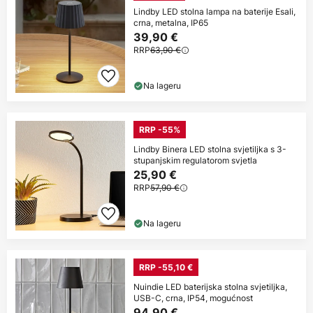
Lindby LED stolna lampa na baterije Esali,
crna, metalna, IP65
39,90 €
RRP
63,90 €
Na lageru
RRP -55%
Lindby Binera LED stolna svjetiljka s 3-
stupanjskim regulatorom svjetla
25,90 €
RRP
57,90 €
Na lageru
RRP -55,10 €
Nuindie LED baterijska stolna svjetiljka,
USB-C, crna, IP54, mogućnost
94,90 €