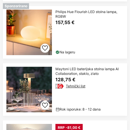
Sponzorirano
Philips Hue Flourish LED stolna lampa,
RGBW
157,55 €
Na lageru
Maytoni LED baterijska stolna lampa AI
Collaboration, staklo, zlato
128,75 €
Tehnički list
Rok isporuke: 8 - 12 dana
RRP -81,00 €