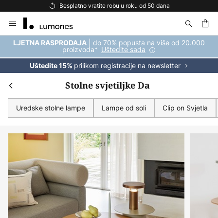
Besplatna dostava za kupnju iznad 69 €
Skip
to
Content
| do 70% popusta na više od 20.000
LJETNA RASPRODAJA
proizvoda*
Uštedite sada
prilikom registracije na newsletter
Uštedite 15%
Stolne svjetiljke Da
Uredske stolne lampe
Lampe od soli
Clip on Svjetla