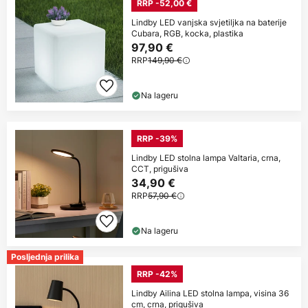
RRP -52,00 €
Lindby LED vanjska svjetiljka na baterije
Cubara, RGB, kocka, plastika
97,90 €
RRP
149,90 €
Na lageru
RRP -39%
Lindby LED stolna lampa Valtaria, crna,
CCT, prigušiva
34,90 €
RRP
57,90 €
Na lageru
Posljednja prilika
RRP -42%
Lindby Ailina LED stolna lampa, visina 36
cm, crna, prigušiva