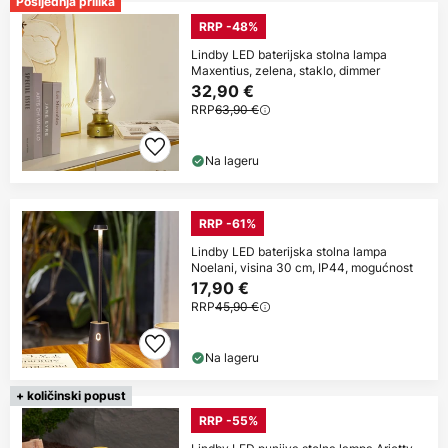
Posljednja prilika
RRP -48%
Lindby LED baterijska stolna lampa
Maxentius, zelena, staklo, dimmer
32,90 €
RRP
63,90 €
Na lageru
RRP -61%
Lindby LED baterijska stolna lampa
Noelani, visina 30 cm, IP44, mogućnost
17,90 €
RRP
45,90 €
Na lageru
+ količinski popust
RRP -55%