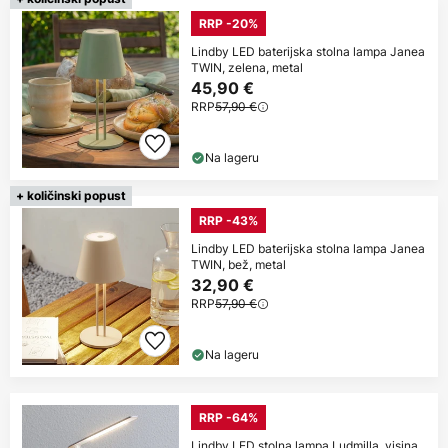
RRP -20%
Lindby LED baterijska stolna lampa Janea
TWIN, zelena, metal
45,90 €
RRP
57,90 €
Na lageru
+ količinski popust
RRP -43%
Lindby LED baterijska stolna lampa Janea
TWIN, bež, metal
32,90 €
RRP
57,90 €
Na lageru
RRP -64%
Lindby LED stolna lampa Ludmilla, visina