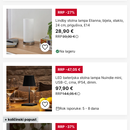
RRP -27%
Lindby stolna lampa Elianna, bijela, staklo,
24 cm, prigušiva, E14
28,90 €
RRP
39,90 €
Na lageru
RRP -47,05 €
LED baterijska stolna lampa Nuindie mini,
USB-C, crna, IP54, dimm.
97,90 €
RRP
144,95 €
Rok isporuke: 5 - 8 dana
+ količinski popust
RRP -37%