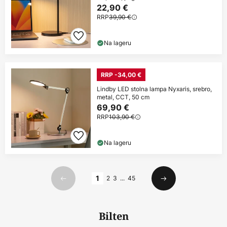
22,90 €
RRP
39,90 €
Na lageru
RRP -34,00 €
Lindby LED stolna lampa Nyxaris, srebro,
metal, CCT, 50 cm
69,90 €
RRP
103,90 €
Na lageru
Stranica
1
2
3
...
45
Prethodno
Sljedeći
Bilten