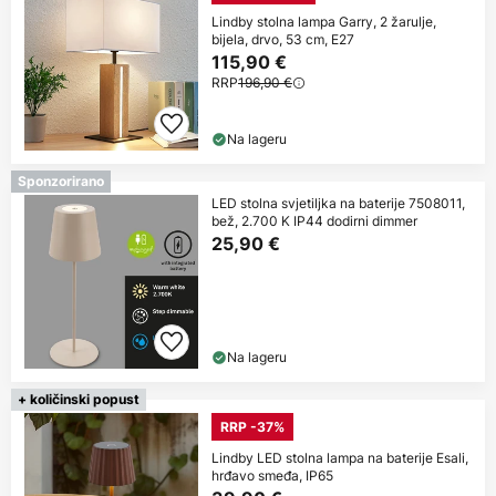
Lindby stolna lampa Garry, 2 žarulje,
bijela, drvo, 53 cm, E27
115,90 €
RRP
196,90 €
Na lageru
Sponzorirano
LED stolna svjetiljka na baterije 7508011,
bež, 2.700 K IP44 dodirni dimmer
25,90 €
Na lageru
+ količinski popust
RRP -37%
Lindby LED stolna lampa na baterije Esali,
hrđavo smeđa, IP65