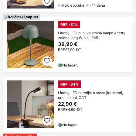
Rok isporuke: 7 - 11 dana
+ količinski popust
RRP -31%
Lindby LED punjiva stolna lampa Arietty,
zelena, prigušljiva, IP65
39,90 €
RRP
57,90 €
Na lageru
RRP -34%
Lindby LED baterijska stezaljka Maori,
crna, metal, CCT
22,90 €
RRP
34,90 €
Na lageru