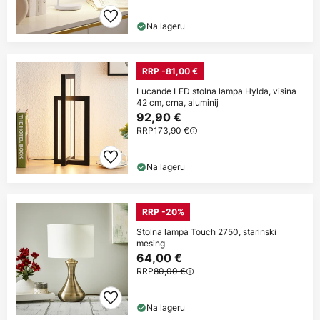
Na lageru
RRP -81,00 €
Lucande LED stolna lampa Hylda, visina
42 cm, crna, aluminij
92,90 €
RRP
173,90 €
Na lageru
RRP -20%
Stolna lampa Touch 2750, starinski
mesing
64,00 €
RRP
80,00 €
Na lageru