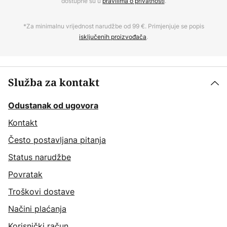
dostupne su u
pravilima o privatnosti
.
*Za minimalnu vrijednost narudžbe od 99 €. Primjenjuje se popis
isključenih proizvođača
.
Služba za kontakt
Odustanak od ugovora
Kontakt
Često postavljana pitanja
Status narudžbe
Povratak
Troškovi dostave
Načini plaćanja
Korisnički račun