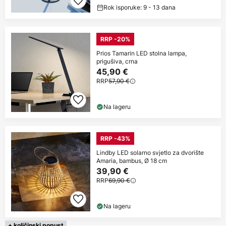
Rok isporuke: 9 - 13 dana
RRP -20%
Prios Tamarin LED stolna lampa,
prigušiva, crna
45,90 €
RRP
57,90 €
Na lageru
RRP -43%
Lindby LED solarno svjetlo za dvorište
Amaria, bambus, Ø 18 cm
39,90 €
RRP
69,90 €
Na lageru
+ količinski popust