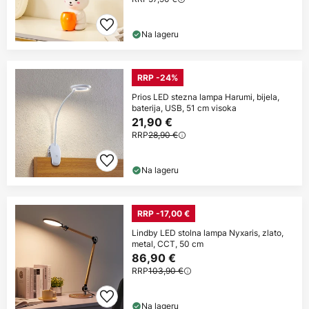
Na lageru
RRP -24%
Prios LED stezna lampa Harumi, bijela,
baterija, USB, 51 cm visoka
21,90 €
RRP
28,90 €
Na lageru
RRP -17,00 €
Lindby LED stolna lampa Nyxaris, zlato,
metal, CCT, 50 cm
86,90 €
RRP
103,90 €
Na lageru