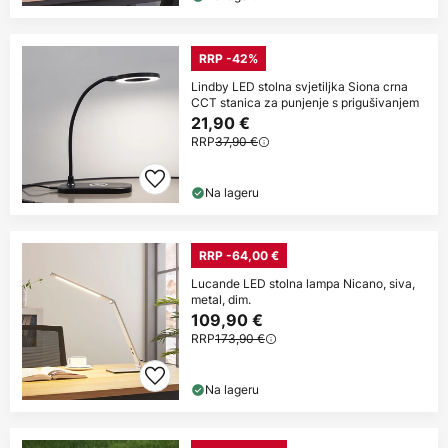
RRP -42%
Lindby LED stolna svjetiljka Siona crna
CCT stanica za punjenje s prigušivanjem
21,90 €
RRP
37,90 €
Na lageru
RRP -64,00 €
Lucande LED stolna lampa Nicano, siva,
metal, dim.
109,90 €
RRP
173,90 €
Na lageru