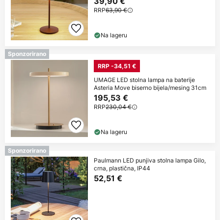
39,90 €
RRP
63,90 €
Na lageru
Sponzorirano
RRP -34,51 €
UMAGE LED stolna lampa na baterije
Asteria Move biserno bijela/mesing 31cm
195,53 €
RRP
230,04 €
Na lageru
Sponzorirano
Paulmann LED punjiva stolna lampa Gilo,
crna, plastična, IP44
52,51 €