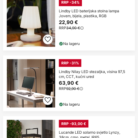
RRP -34%
Lindby LED baterijska stolna lampa
Jovem, bijela, plastika, RGB
22,90 €
RRP
34,90 €
Na lageru
RRP -31%
Lindby Nilay LED stezaljka, visina 97,5
cm, CCT, kućni ured
63,90 €
RRP
92,90 €
Na lageru
RRP -93,00 €
Lucande LED solarno svjetlo Lynzy,
38cm, crno, metal, IP65