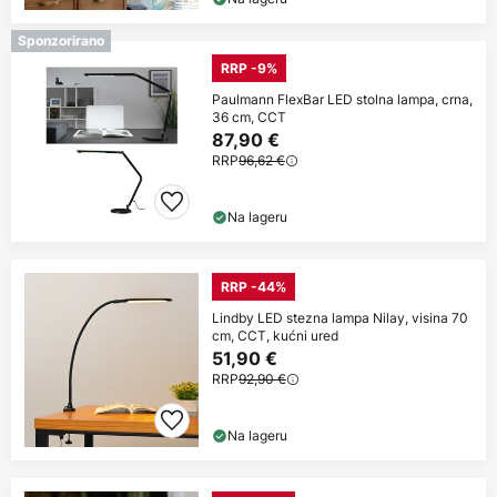
Sponzorirano
RRP -9%
Paulmann FlexBar LED stolna lampa, crna,
36 cm, CCT
87,90 €
RRP
96,62 €
Na lageru
RRP -44%
Lindby LED stezna lampa Nilay, visina 70
cm, CCT, kućni ured
51,90 €
RRP
92,90 €
Na lageru