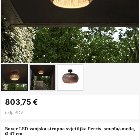
Skip
803,75 €
to
the
uklj. PDV
beginning
of
Bover LED vanjska stropna svjetiljka Perris, smeđa/smeđa,
Ø 47 cm
the