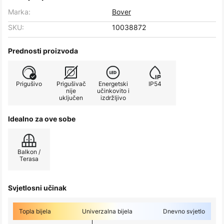
Marka:
Bover
SKU:
10038872
Prednosti proizvoda
Prigušivo
Prigušivač
Energetski
IP54
nije
učinkovito i
uključen
izdržljivo
Idealno za ove sobe
Balkon /
Terasa
Svjetlosni učinak
Topla bijela
Univerzalna bijela
Dnevno svjetlo