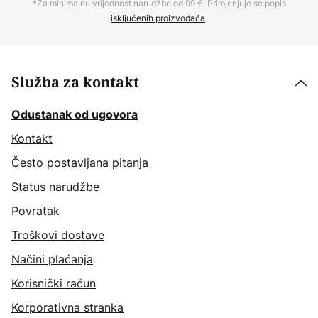
*Za minimalnu vrijednost narudžbe od 99 €. Primjenjuje se popis
isključenih proizvođača
.
Služba za kontakt
Odustanak od ugovora
Kontakt
Često postavljana pitanja
Status narudžbe
Povratak
Troškovi dostave
Načini plaćanja
Korisnički račun
Korporativna stranka