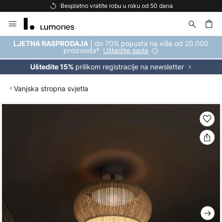
Besplatno vratite robu u roku od 50 dana
Skip
to
Content
| do 70% popusta na više od 20.000
LJETNA RASPRODAJA
proizvoda*
Uštedite sada
prilikom registracije na newsletter
Uštedite 15%
Vanjska stropna svjetla
Skip
to
the
end
of
the
images
gallery