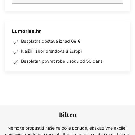
Lumories.hr
Besplatna dostava iznad 69 €
Najširi izbor brendova u Europi
Besplatan povrat robe u roku od 50 dana
Bilten
Nemojte propustiti naše najbolje ponude, ekskluzivne akcije i
najnovije trendove u rasvjeti. Registrirajte se sada i poslat ćemo