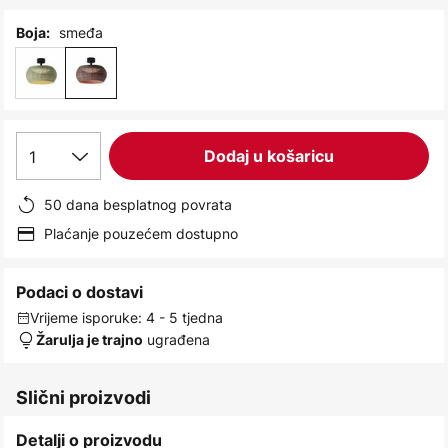
images
gallery
smeđa
Boja:
1
Dodaj u košaricu
50 dana besplatnog povrata
Plaćanje pouzećem dostupno
Podaci o dostavi
Vrijeme isporuke: 4 - 5 tjedna
ugrađena
Žarulja je trajno
Slični proizvodi
Detalji o proizvodu