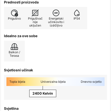
Prednosti proizvoda
Prigušivo
Prigušivač
Energetski
IP54
nije
učinkovito i
uključen
izdržljivo
Idealno za ove sobe
Balkon /
Terasa
Svjetlosni učinak
Topla bijela
Univerzalna bijela
Dnevno svjetlo
2400 Kelvin
Svjetlina