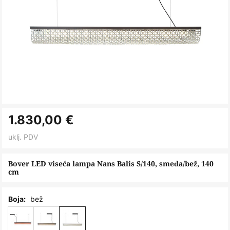
Skip
1.830,00 €
to
the
uklj. PDV
beginning
of
Bover LED viseća lampa Nans Balis S/140, smeđa/bež, 140
cm
the
images
gallery
bež
Boja: