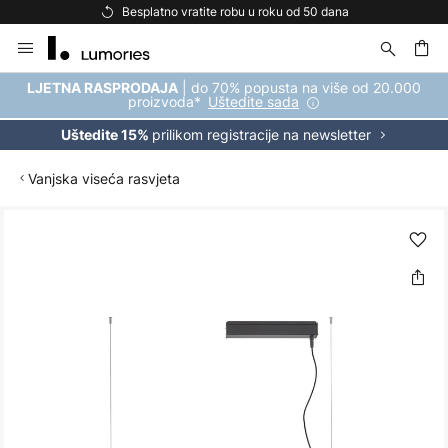
Besplatno vratite robu u roku od 50 dana
Skip
to
Content
| do 70% popusta na više od 20.000
LJETNA RASPRODAJA
proizvoda*
Uštedite sada
prilikom registracije na newsletter
Uštedite 15%
Vanjska viseća rasvjeta
Skip
to
the
end
of
the
images
gallery