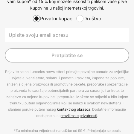
vam kupon* od 15 % koji možete iskoristiti prilikom vaše prve
kupovine u našoj internetskoj trgovini.
Privatni kupac
Društvo
Pretplatite se
Prijavite se na Lumories newsletter i primajte povoljne ponude za svjetiljke
i svjetala, ventilatore, solarnu i pametnu rasvjetu, kupone za popuste,
sniženja cijena proizvoda ili promotivne pakete, preporuke i prezentacije
proizvoda te sadržaje potencijalnih partnera za suradnju i ankete, te
zahtjeve za ocjene kupovine i preporuke. Možete se odjaviti u bilo kojem
trenutku putem odjavnog linka koji se nalazi u svakom newsletteru ili
slanjem poruke putem našeg
kontaktnog obrasca
. Dodatne informacije
dostupne su u
pravilima o privatnosti
.
*Za minimalnu vrijednost narudžbe od 99 €. Primjenjuje se popis