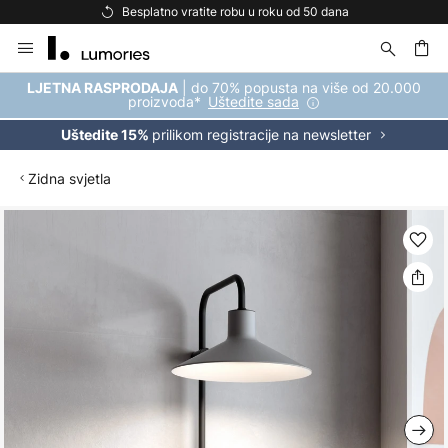
Besplatno vratite robu u roku od 50 dana
Skip
to
Content
| do 70% popusta na više od 20.000
LJETNA RASPRODAJA
proizvoda*
Uštedite sada
prilikom registracije na newsletter
Uštedite 15%
Zidna svjetla
Skip
to
the
end
of
the
images
gallery