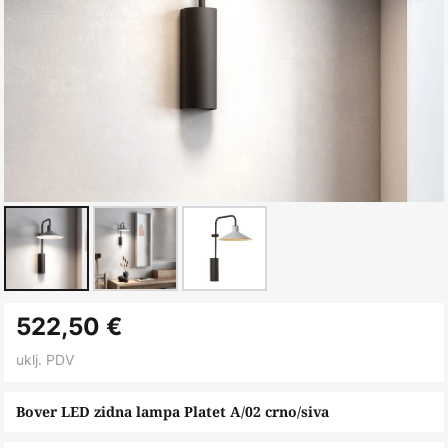
Skip
522,50 €
to
the
uklj. PDV
beginning
of
Bover LED zidna lampa Platet A/02 crno/siva
the