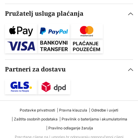
Pružatelj usluga plaćanja
Partneri za dostavu
Postavke privatnosti
Pravna klauzula
Odredbe i uvjeti
Zaštita osobnih podataka
Pravilnik o baterijama i akumulatorima
Pravilno odlaganje žarulja
Precrtane cijene na Lumories.hr odgovaraju preporučenoj cijeni