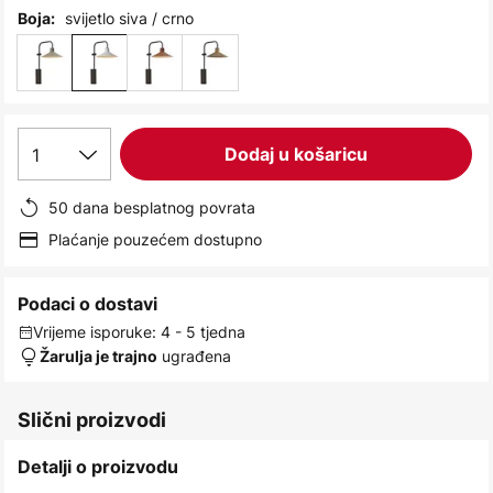
images
svijetlo siva / crno
Boja:
gallery
1
Dodaj u košaricu
50 dana besplatnog povrata
Plaćanje pouzećem dostupno
Podaci o dostavi
Vrijeme isporuke: 4 - 5 tjedna
ugrađena
Žarulja je trajno
Slični proizvodi
Detalji o proizvodu