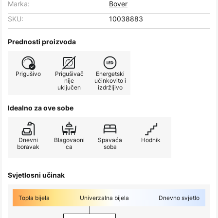
Marka:
Bover
SKU:
10038883
Prednosti proizvoda
Prigušivo
Prigušivač
Energetski
nije
učinkovito i
uključen
izdržljivo
Idealno za ove sobe
Dnevni
Blagovaoni
Spavaća
Hodnik
boravak
ca
soba
Svjetlosni učinak
Topla bijela
Univerzalna bijela
Dnevno svjetlo