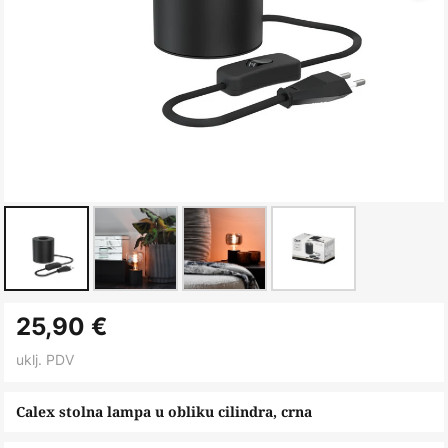
Skip
25,90 €
to
the
uklj. PDV
beginning
of
Calex stolna lampa u obliku cilindra, crna
the