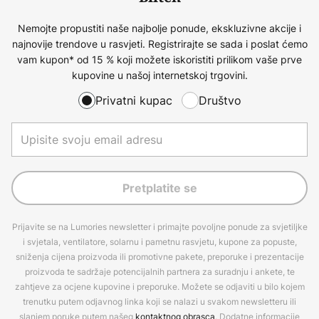
Nemojte propustiti naše najbolje ponude, ekskluzivne akcije i
najnovije trendove u rasvjeti. Registrirajte se sada i poslat ćemo
vam kupon* od 15 % koji možete iskoristiti prilikom vaše prve
kupovine u našoj internetskoj trgovini.
Privatni kupac
Društvo
Pretplatite se
Prijavite se na Lumories newsletter i primajte povoljne ponude za svjetiljke
i svjetala, ventilatore, solarnu i pametnu rasvjetu, kupone za popuste,
sniženja cijena proizvoda ili promotivne pakete, preporuke i prezentacije
proizvoda te sadržaje potencijalnih partnera za suradnju i ankete, te
zahtjeve za ocjene kupovine i preporuke. Možete se odjaviti u bilo kojem
trenutku putem odjavnog linka koji se nalazi u svakom newsletteru ili
slanjem poruke putem našeg
kontaktnog obrasca
. Dodatne informacije