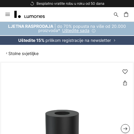
Besplatno vratite robu u roku od 50 dana
Skip
to
Content
| do 70% popusta na više od 20.000
LJETNA RASPRODAJA
proizvoda*
Uštedite sada
prilikom registracije na newsletter
Uštedite 15%
Stolne svjetiljke
Skip
to
the
end
of
the
images
gallery