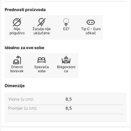
Prednosti proizvoda
Nije
Žarulja nije
E27
Tip C - Euro
prigušivo
uključena
utikač
Idealno za ove sobe
Dnevni
Spavaća
Blagovaoni
boravak
soba
ca
Dimenzije
Visina (u cm):
8,5
Promjer (u cm):
8,5