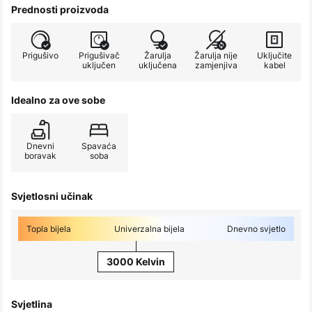
Prednosti proizvoda
Prigušivo
Prigušivač
Žarulja
Žarulja nije
Uključite
uključen
uključena
zamjenjiva
kabel
Idealno za ove sobe
Dnevni
Spavaća
boravak
soba
Svjetlosni učinak
Topla bijela
Univerzalna bijela
Dnevno svjetlo
3000 Kelvin
Svjetlina