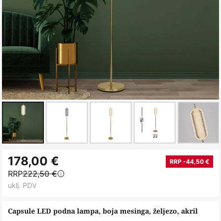
Skip
178,00 €
to
RRP -44,50 €
RRP
222,50 €
the
uklj. PDV
beginning
of
Capsule LED podna lampa, boja mesinga, željezo, akril
the