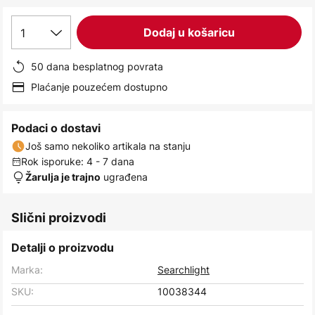
images
gallery
1
Dodaj u košaricu
50 dana besplatnog povrata
Plaćanje pouzećem dostupno
Podaci o dostavi
Još samo nekoliko artikala na stanju
Rok isporuke: 4 - 7 dana
ugrađena
Žarulja je trajno
Slični proizvodi
Detalji o proizvodu
Marka:
Searchlight
SKU:
10038344