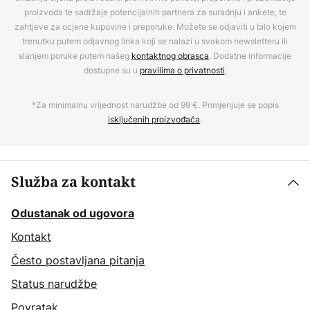
proizvoda te sadržaje potencijalnih partnera za suradnju i ankete, te
zahtjeve za ocjene kupovine i preporuke. Možete se odjaviti u bilo kojem
trenutku putem odjavnog linka koji se nalazi u svakom newsletteru ili
slanjem poruke putem našeg
kontaktnog obrasca
. Dodatne informacije
dostupne su u
pravilima o privatnosti
.
*Za minimalnu vrijednost narudžbe od 99 €. Primjenjuje se popis
isključenih proizvođača
.
Služba za kontakt
Odustanak od ugovora
Kontakt
Često postavljana pitanja
Status narudžbe
Povratak