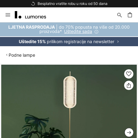
Besplatno vratite robu u roku od 50 dana
Skip
to
Content
| do 70% popusta na više od 20.000
LJETNA RASPRODAJA
proizvoda*
Uštedite sada
prilikom registracije na newsletter
Uštedite 15%
Podne lampe
Skip
to
the
end
of
the
images
gallery