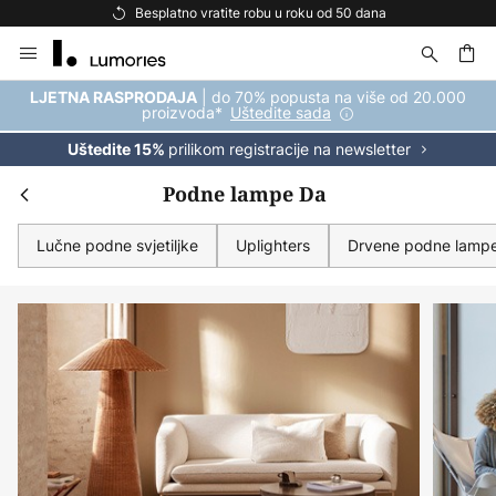
Besplatna dostava za kupnju iznad 69 €
Skip
to
Content
| do 70% popusta na više od 20.000
LJETNA RASPRODAJA
proizvoda*
Uštedite sada
prilikom registracije na newsletter
Uštedite 15%
Podne lampe Da
Lučne podne svjetiljke
Uplighters
Drvene podne lamp