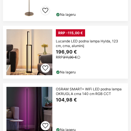
Na lageru
RRP -115,00 €
Lucande LED podna lampa Hylda, 123
cm, crna, aluminij
196,90 €
RRP
311,90 €
Na lageru
OSRAM SMART+ WiFi LED podna lampa
OKRUGLA crna 140 cm RGB CCT
104,98 €
Na lageru