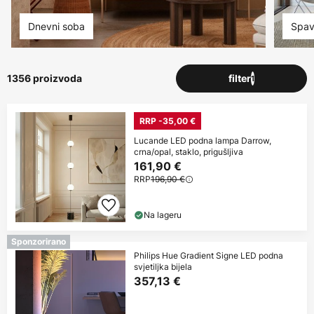
Dnevni soba
Spav
1356 proizvoda
filter
1
RRP -35,00 €
Lucande LED podna lampa Darrow,
crna/opal, staklo, prigušljiva
161,90 €
RRP
196,90 €
Na lageru
Sponzorirano
Philips Hue Gradient Signe LED podna
svjetiljka bijela
357,13 €