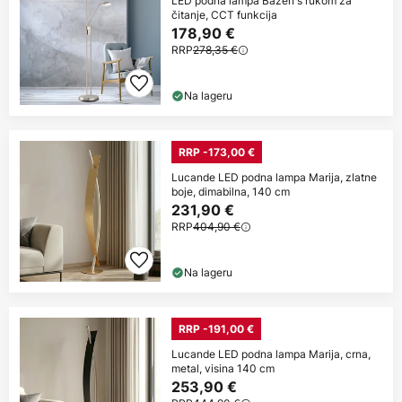
LED podna lampa Bazen s rukom za
čitanje, CCT funkcija
178,90 €
RRP
278,35 €
Na lageru
RRP -173,00 €
Lucande LED podna lampa Marija, zlatne
boje, dimabilna, 140 cm
231,90 €
RRP
404,90 €
Na lageru
RRP -191,00 €
Lucande LED podna lampa Marija, crna,
metal, visina 140 cm
253,90 €