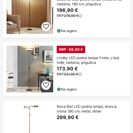
metalna, 160 cm, prigušiva
196,90 €
RRP
276,90 €
Na lageru
RRP -58,00 €
Lindby LED podna lampa Yveta, u boji
hrđe, metalna, prigušiva
173,90 €
RRP
231,90 €
Na lageru
Nova Bari LED podna lampa, bronca,
visina 180 cm, metal, dimer
299,90 €