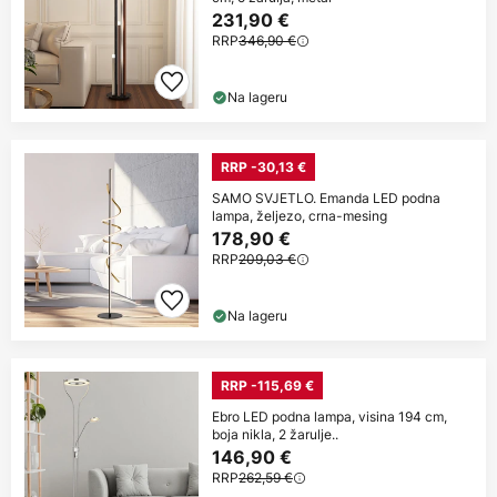
231,90 €
RRP
346,90 €
Na lageru
RRP -30,13 €
SAMO SVJETLO. Emanda LED podna
lampa, željezo, crna-mesing
178,90 €
RRP
209,03 €
Na lageru
RRP -115,69 €
Ebro LED podna lampa, visina 194 cm,
boja nikla, 2 žarulje..
146,90 €
RRP
262,59 €