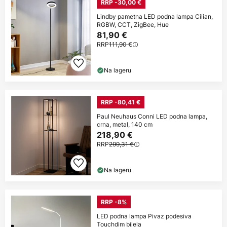
RRP -30,00 €
Lindby pametna LED podna lampa Cilian,
RGBW, CCT, ZigBee, Hue
81,90 €
RRP
111,90 €
Na lageru
RRP -80,41 €
Paul Neuhaus Conni LED podna lampa,
crna, metal, 140 cm
218,90 €
RRP
299,31 €
Na lageru
RRP -8%
LED podna lampa Pivaz podesiva
Touchdim bijela