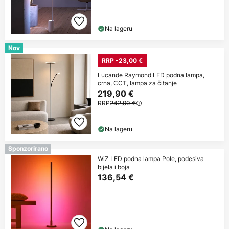
Na lageru
Nov
RRP -23,00 €
Lucande Raymond LED podna lampa,
crna, CCT, lampa za čitanje
219,90 €
RRP
242,90 €
Na lageru
Sponzorirano
WiZ LED podna lampa Pole, podesiva
bijela i boja
136,54 €