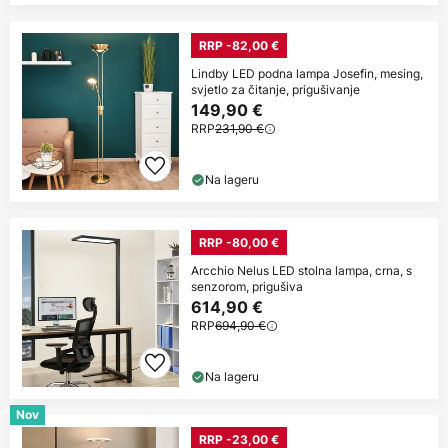
RRP -82,00 €
Lindby LED podna lampa Josefin, mesing,
svjetlo za čitanje, prigušivanje
149,90 €
RRP
231,90 €
Na lageru
RRP -80,00 €
Arcchio Nelus LED stolna lampa, crna, s
senzorom, prigušiva
614,90 €
RRP
694,90 €
Na lageru
Nov
RRP -23,00 €