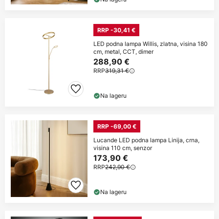
RRP -30,41 €
LED podna lampa Willis, zlatna, visina 180
cm, metal, CCT, dimer
288,90 €
RRP
319,31 €
Na lageru
RRP -69,00 €
Lucande LED podna lampa Linija, crna,
visina 110 cm, senzor
173,90 €
RRP
242,90 €
Na lageru