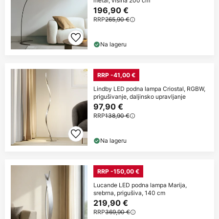
metal, visina 200 cm
196,90 €
RRP
265,90 €
Na lageru
RRP -41,00 €
Lindby LED podna lampa Criostal, RGBW,
prigušivanje, daljinsko upravljanje
97,90 €
RRP
138,90 €
Na lageru
RRP -150,00 €
Lucande LED podna lampa Marija,
srebrna, prigušiva, 140 cm
219,90 €
RRP
369,90 €