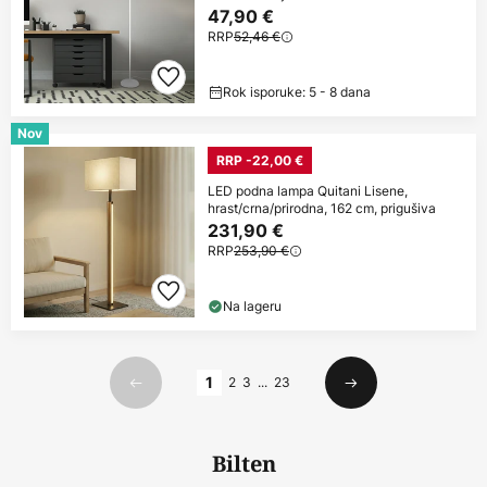
47,90 €
RRP
52,46 €
Rok isporuke: 5 - 8 dana
Nov
RRP -22,00 €
LED podna lampa Quitani Lisene,
hrast/crna/prirodna, 162 cm, prigušiva
231,90 €
RRP
253,90 €
Na lageru
Stranica
1
2
3
...
23
Prethodno
Sljedeći
Bilten