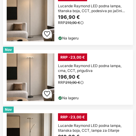
Lucande Raymond LED podna lampa,
titanska boja, CCT, podesiva po jačini
svjetla
196,90 €
RRP
219,90 €
Na lageru
Nov
RRP -23,00 €
Lucande Raymond LED podna lampa,
crna, CCT, prigušiva
196,90 €
RRP
219,90 €
Na lageru
Nov
RRP -23,00 €
Lucande Raymond LED podna lampa,
titanska boja, CCT, lampa za čitanje