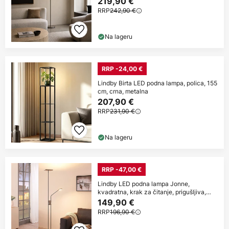
219,90 €
RRP
242,90 €
Na lageru
RRP -24,00 €
Lindby Birta LED podna lampa, polica, 155
cm, crna, metalna
207,90 €
RRP
231,90 €
Na lageru
RRP -47,00 €
Lindby LED podna lampa Jonne,
kvadratna, krak za čitanje, prigušljiva,
180 cm
149,90 €
RRP
196,90 €