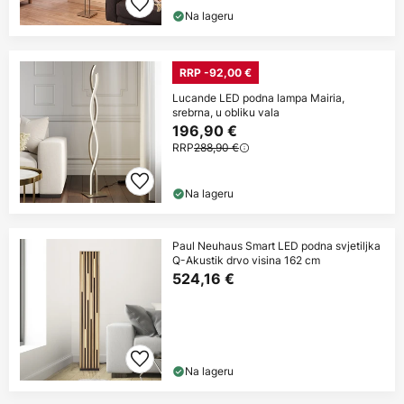
Na lageru
RRP -92,00 €
Lucande LED podna lampa Mairia,
srebrna, u obliku vala
196,90 €
RRP
288,90 €
Na lageru
Paul Neuhaus Smart LED podna svjetiljka
Q-Akustik drvo visina 162 cm
524,16 €
Na lageru