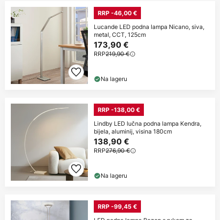
RRP -46,00 €
Lucande LED podna lampa Nicano, siva,
metal, CCT, 125cm
173,90 €
RRP
219,90 €
Na lageru
RRP -138,00 €
Lindby LED lučna podna lampa Kendra,
bijela, aluminij, visina 180cm
138,90 €
RRP
276,90 €
Na lageru
RRP -99,45 €