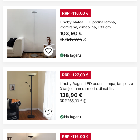
RRP -116,00 €
Lindby Malea LED podna lampa,
kromirana, dimabilna, 180 cm
103,90 €
RRP
219,90 €
Na lageru
RRP -127,00 €
Lindby Ragna LED podna lampa, lampa za
čitanje, tamno smeđa, dimabilna
138,90 €
RRP
265,90 €
Na lageru
RRP -116,00 €