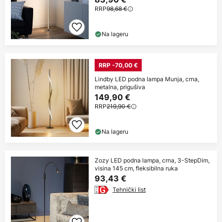
RRP
98,68 €
Na lageru
RRP -70,00 €
Lindby LED podna lampa Munja, crna,
metalna, prigušiva
149,90 €
RRP
219,90 €
Na lageru
Zozy LED podna lampa, crna, 3-StepDim,
visina 145 cm, fleksibilna ruka
93,43 €
Tehnički list