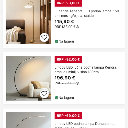
RRP -23,00 €
Lucande Tenebra LED podna lampa, 150
cm, mesing/bijela, staklo
115,90 €
RRP
138,90 €
Na lageru
RRP -92,00 €
Lindby LED lučna podna lampa Kendra,
crna, aluminij, visina 180cm
196,90 €
RRP
288,90 €
Na lageru
RRP -69,00 €
Lindby LED podna lampa Danua, crna,