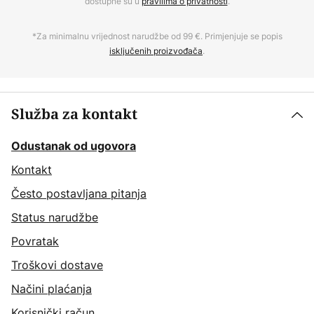
dostupne su u
pravilima o privatnosti
.
*Za minimalnu vrijednost narudžbe od 99 €. Primjenjuje se popis
isključenih proizvođača
.
Služba za kontakt
Odustanak od ugovora
Kontakt
Često postavljana pitanja
Status narudžbe
Povratak
Troškovi dostave
Načini plaćanja
Korisnički račun