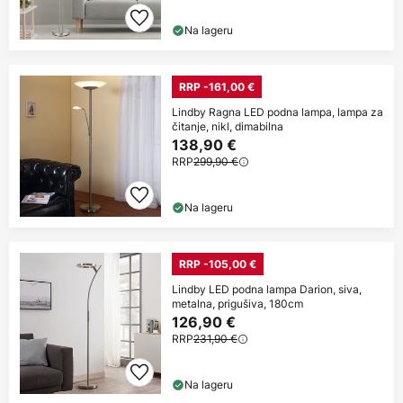
Na lageru
RRP -161,00 €
Lindby Ragna LED podna lampa, lampa za
čitanje, nikl, dimabilna
138,90 €
RRP
299,90 €
Na lageru
RRP -105,00 €
Lindby LED podna lampa Darion, siva,
metalna, prigušiva, 180cm
126,90 €
RRP
231,90 €
Na lageru