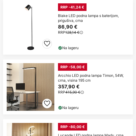
RRP -41,24 €
Blake LED podna lampa s baterijom,
prigušiva, crna
86,90 €
RRP
128,14 €
Na lageru
RRP -58,00 €
Arcchio LED podna lampa Timon, 54W,
crna, visina 195 cm
357,90 €
RRP
415,90 €
Na lageru
RRP -80,00 €
Lucande LED podna lampa Madu, crna,