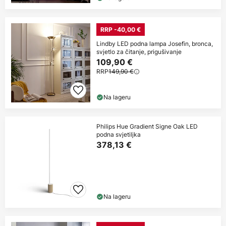
RRP -40,00 €
Lindby LED podna lampa Josefin, bronca,
svjetlo za čitanje, prigušivanje
109,90 €
RRP
149,90 €
Na lageru
Philips Hue Gradient Signe Oak LED
podna svjetiljka
378,13 €
Na lageru