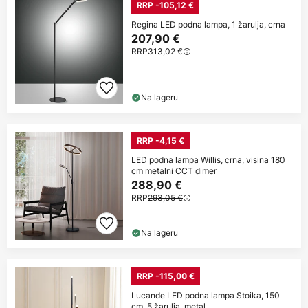
RRP -105,12 €
Regina LED podna lampa, 1 žarulja, crna
207,90 €
RRP
313,02 €
Na lageru
RRP -4,15 €
LED podna lampa Willis, crna, visina 180
cm metalni CCT dimer
288,90 €
RRP
293,05 €
Na lageru
RRP -115,00 €
Lucande LED podna lampa Stoika, 150
cm, 5 žarulja, metal