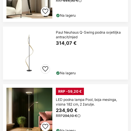
RRP
444,90 €
Na lageru
Paul Neuhaus Q-Swing podna svjetiljka
antracit/mjed
314,07 €
Na lageru
RRP -59,20 €
LED podna lampa Pool, boja mesinga,
visina 182 cm, 2 žarulje.
234,90 €
RRP
294,10 €
Na lageru