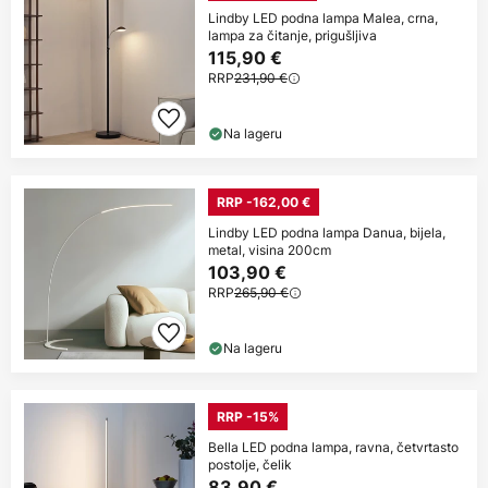
Lindby LED podna lampa Malea, crna,
lampa za čitanje, prigušljiva
115,90 €
RRP
231,90 €
Na lageru
RRP -162,00 €
Lindby LED podna lampa Danua, bijela,
metal, visina 200cm
103,90 €
RRP
265,90 €
Na lageru
RRP -15%
Bella LED podna lampa, ravna, četvrtasto
postolje, čelik
83,90 €