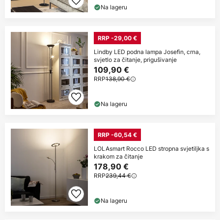
Na lageru
RRP -29,00 €
Lindby LED podna lampa Josefin, crna,
svjetlo za čitanje, prigušivanje
109,90 €
RRP
138,90 €
Na lageru
RRP -60,54 €
LOLAsmart Rocco LED stropna svjetiljka s
krakom za čitanje
178,90 €
RRP
239,44 €
Na lageru