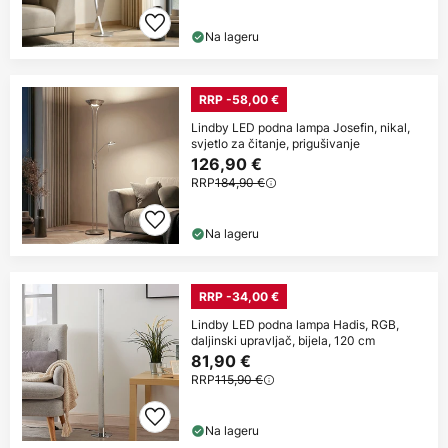
Na lageru
RRP -58,00 €
Lindby LED podna lampa Josefin, nikal,
svjetlo za čitanje, prigušivanje
126,90 €
RRP
184,90 €
Na lageru
RRP -34,00 €
Lindby LED podna lampa Hadis, RGB,
daljinski upravljač, bijela, 120 cm
81,90 €
RRP
115,90 €
Na lageru