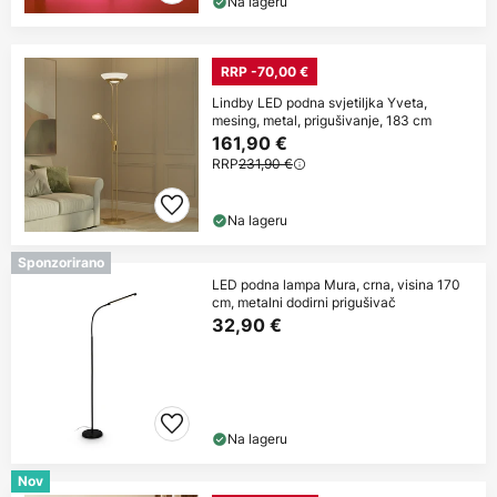
Na lageru
RRP -70,00 €
Lindby LED podna svjetiljka Yveta,
mesing, metal, prigušivanje, 183 cm
161,90 €
RRP
231,90 €
Na lageru
Sponzorirano
LED podna lampa Mura, crna, visina 170
cm, metalni dodirni prigušivač
32,90 €
Na lageru
Nov