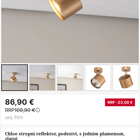
Skip
86,90 €
to
RRP -23,00 €
RRP
109,90 €
the
uklj. PDV
beginning
of
Chloe stropni reflektor, podesivi, s jednim plamenom,
the
zlatni