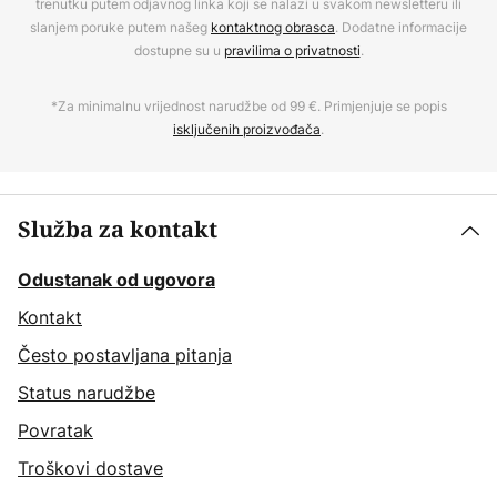
trenutku putem odjavnog linka koji se nalazi u svakom newsletteru ili
slanjem poruke putem našeg
kontaktnog obrasca
. Dodatne informacije
dostupne su u
pravilima o privatnosti
.
*Za minimalnu vrijednost narudžbe od 99 €. Primjenjuje se popis
isključenih proizvođača
.
Služba za kontakt
Odustanak od ugovora
Kontakt
Često postavljana pitanja
Status narudžbe
Povratak
Troškovi dostave