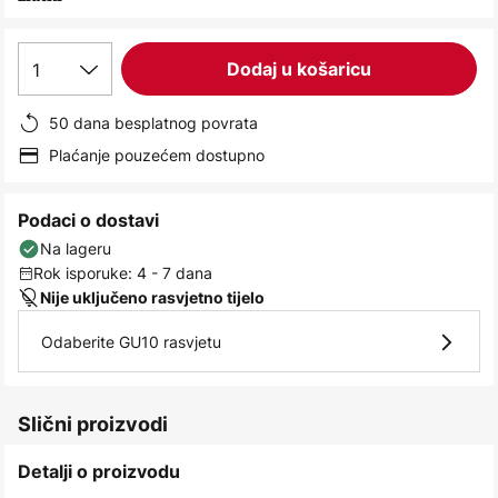
images
gallery
1
Dodaj u košaricu
50 dana besplatnog povrata
Plaćanje pouzećem dostupno
Podaci o dostavi
Na lageru
Rok isporuke: 4 - 7 dana
Nije uključeno rasvjetno tijelo
Odaberite GU10 rasvjetu
Slični proizvodi
Detalji o proizvodu