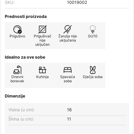
SKU:
10019002
Prednosti proizvoda
Prigušivo
Prigušivač
Žarulja nije
GU10
nije
uključena
uključen
Idealno za ove sobe
Dnevni
Kuhinja
Spavaća
Dječja soba
boravak
soba
Dimenzije
Visina (u cm):
16
Širina (u cm):
11