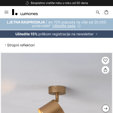
Besplatno vratite robu u roku od 50 dana
Skip
to
Content
| do 70% popusta na više od 20.000
LJETNA RASPRODAJA
proizvoda*
Uštedite sada
prilikom registracije na newsletter
Uštedite 15%
Stropni reflektori
Skip
to
the
end
of
the
images
gallery