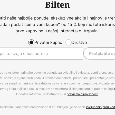
Bilten
iti naše najbolje ponude, ekskluzivne akcije i najnovije tren
 sada i poslat ćemo vam kupon* od 15 % koji možete iskorist
prve kupovine u našoj internetskoj trgovini.
Privatni kupac
Društvo
Pretplatite s
es newsletter i primajte povoljne ponude za svjetiljke i svjetala, ventilatore, sola
, sniženja cijena proizvoda ili promotivne pakete, preporuke i prezentacije pro
era za suradnju i ankete, te zahtjeve za ocjene kupovine i preporuke. Možete se o
avnog linka koji se nalazi u svakom newsletteru ili slanjem poruke putem našeg
k
Dodatne informacije dostupne su u
pravilima o privatnosti
.
minimalnu vrijednost narudžbe od 99 €. Primjenjuje se popis
isključenih proizvo