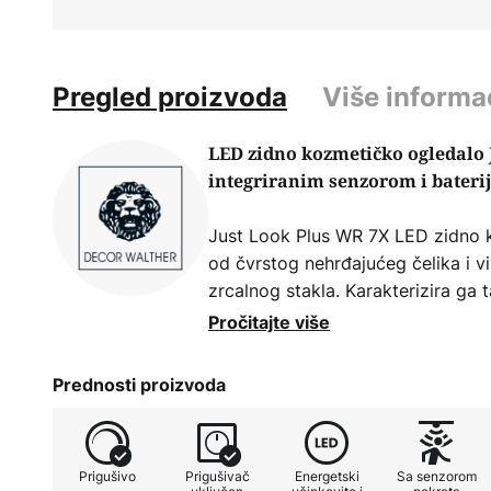
Pregled proizvoda
Više informa
LED zidno kozmetičko ogledalo 
integriranim senzorom i bater
Just Look Plus WR 7X LED zidno 
od čvrstog nehrđajućeg čelika i vi
zrcalnog stakla. Karakterizira ga 
Pročitajte više
Njegovo povećanje od sedam puta 
podesivom bojom svjetla omogućuj
Prednosti proizvoda
toga, svjetlo iz Just Look Plusa m
kako bi se uvijek postiglo željeno 
čvrstom zidnom nosaču i bežičnoj
Prigušivo
Prigušivač
Energetski
Sa senzorom
lako postavlja. Integrirani senzor