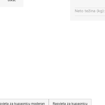
utikač
anja ili udaljavanja. Ova se
ivirati pomoću prekidača.
Neto težina (kg):
 nakon 15 sekundi ako se više ne
dala (nagibna i rotirajuća)
 kontinuirana promjena boje
tem USB kabela za punjenje
svjeta za kupaonicu moderan
Rasvjeta za kupaonicu