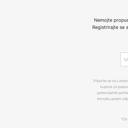
Nemojte propust
Registrirajte se
Prijavite se na Lumori
kupone za popuste
potencijalnih partn
trenutku putem odj
*Za 