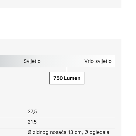
Svijetlo
Vrlo svijetlo
750 Lumen
37,5
21,5
Ø zidnog nosača 13 cm, Ø ogledala