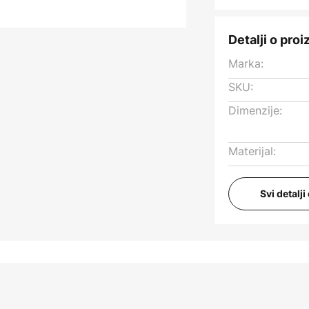
Detalji o pro
Marka:
SKU:
Dimenzije:
Materijal:
Svi detalj