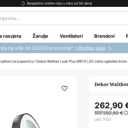
Besplatno vratite robu u roku od 50 dana
a rasvjeta
Žarulje
Ventilatori
Brendovi
sta na više od 20.000 proizvoda*
Uštedite sada
svjetom za kupaonicu
Dekor Walther Look Plus WR7X LED zidno ogledalo krom
Dekor Walther
262,90 
RRP
292,50 €
uklj. PDV