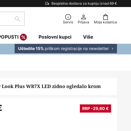
Besplatna dostava za kupnju iznad 69 €
traži
Servis
Prijava
Moja košarica
POPUSTI
Poslovni kupci
Više
prilikom registracije na newsletter
Uštedite 15%
 Look Plus WR7X LED zidno ogledalo krom
€
RRP -29,60 €