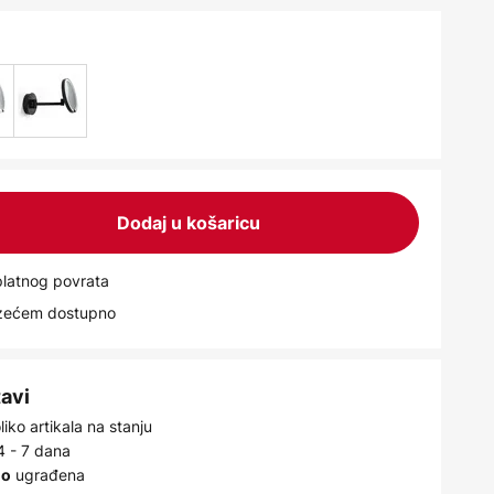
Dodaj u košaricu
latnog povrata
uzećem dostupno
tavi
iko artikala na stanju
4 - 7 dana
ugrađena
no