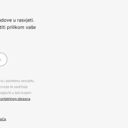
dove u rasvjeti.
iti prilikom vaše
e
rnu i pametnu rasvjetu,
izvoda te sadržaje
djaviti u bilo kojem
ontaktnog obrasca
.
đača
.