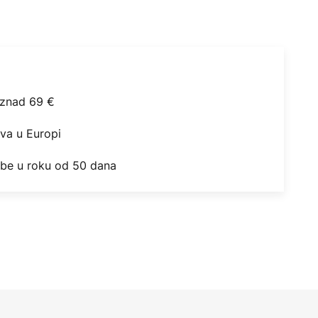
iznad 69 €
ova u Europi
obe u roku od 50 dana