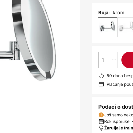
krom
Boja:
1
50 dana besp
Plaćanje po
Podaci o dos
Još samo nekol
Rok isporuke: 
Žarulja je traj