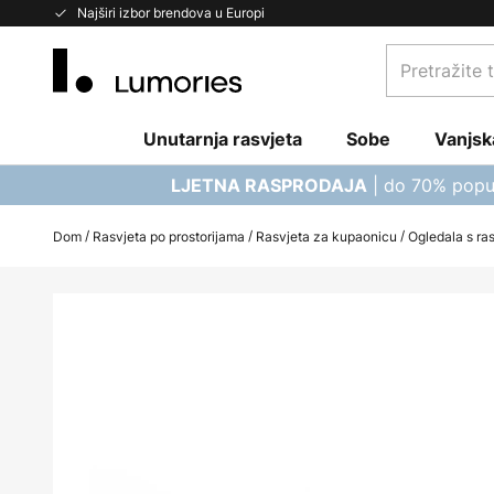
Skip
Najširi izbor brendova u Europi
to
Pretražite
Content
trgovinu...
Unutarnja rasvjeta
Sobe
Vanjsk
| do 70% popu
LJETNA RASPRODAJA
Dom
Rasvjeta po prostorijama
Rasvjeta za kupaonicu
Ogledala s ra
Skip
to
the
end
of
the
images