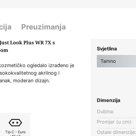
cija
Preuzimanja
Just Look Plus WR 7X s
Svjetlina
ijom
Tamno
kozmetičko ogledalo izrađeno je
sokokvalitetnog akrilnog i
tanak, moderan dizajn.
u kombinaciji s kontinuirano
Dimenzija
e optimalnu vidljivost. Osim
ože se kontinuirano prigušivati
Dubina:
osvjetljenje. Zahvaljujući
Promjer (u cm):
 vezi, kozmetičko ogledalo se
Ostale dimenzije:
Tip C - Euro
 osigurava automatsko paljenje i