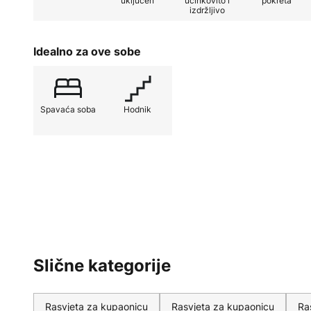
uključen
učinkovito i
pokreta
izdržljivo
gašenje rasvjete prilikom približav
funkcija može aktivirati ili deakt
Idealno za ove sobe
- Integriran senzor (isključuje se
otkrije kretanje)
Spavaća soba
Hodnik
- individualno podesiva glava ogle
- kontinuirano prigušiva rasvjeta,
svjetla
- Baterija koja se može puniti pu
(uključeno)
Slične kategorije
Rasvjeta za kupaonicu
Rasvjeta za kupaonicu
Ra