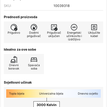
SKU:
10039318
Prednosti proizvoda
Prigušivo
Dodirni
Prigušivač
Energetski
Uključite
prigušivač
uključen
učinkovito i
kabel
izdržljivo
Idealno za ove sobe
Dnevni
Spavaća
boravak
soba
Svjetlosni učinak
Topla bijela
Univerzalna bijela
Dnevno svjetlo
3000 Kelvin