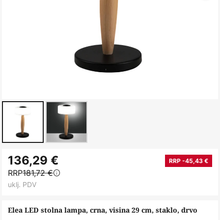
Skip
136,29 €
to
RRP -45,43 €
RRP
181,72 €
the
uklj. PDV
beginning
of
Elea LED stolna lampa, crna, visina 29 cm, staklo, drvo
the