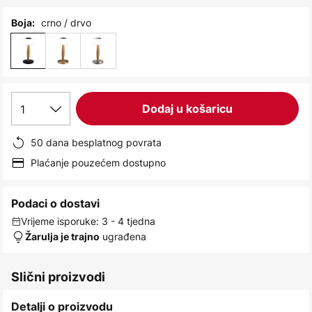
images
gallery
crno / drvo
Boja:
1
Dodaj u košaricu
50 dana besplatnog povrata
Plaćanje pouzećem dostupno
Podaci o dostavi
Vrijeme isporuke: 3 - 4 tjedna
ugrađena
Žarulja je trajno
Slični proizvodi
Detalji o proizvodu