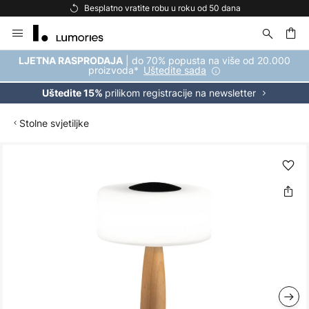
Besplatno vratite robu u roku od 50 dana
Skip
to
Content
| do 70% popusta na više od 20.000
LJETNA RASPRODAJA
proizvoda*
Uštedite sada
prilikom registracije na newsletter
Uštedite 15%
Stolne svjetiljke
Skip
to
the
end
of
the
images
gallery