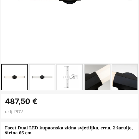
Skip
487,50 €
to
the
uklj. PDV
beginning
of
Facet Dual LED kupaonska zidna svjetiljka, crna, 2 žarulje,
širina 66 cm
the