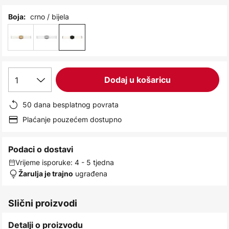
images
gallery
crno / bijela
Boja:
1
Dodaj u košaricu
50 dana besplatnog povrata
Plaćanje pouzećem dostupno
Podaci o dostavi
Vrijeme isporuke: 4 - 5 tjedna
ugrađena
Žarulja je trajno
Slični proizvodi
Detalji o proizvodu