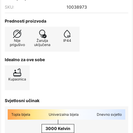
SKU:
10038973
Prednosti proizvoda
Nije
Žarulja
IP44
prigušivo
uključena
Idealno za ove sobe
Kupaonica
Svjetlosni učinak
Topla bijela
Univerzalna bijela
Dnevno svjetlo
3000 Kelvin