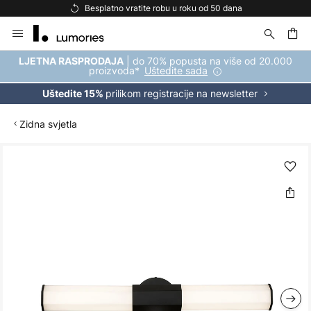
Besplatno vratite robu u roku od 50 dana
Skip
to
Content
| do 70% popusta na više od 20.000
LJETNA RASPRODAJA
proizvoda*
Uštedite sada
prilikom registracije na newsletter
Uštedite 15%
Zidna svjetla
Skip
to
the
end
of
the
images
gallery