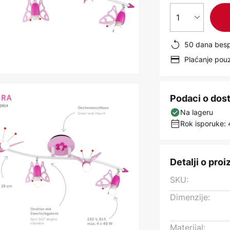
1
50 dana besp
Plaćanje po
Podaci o dos
Na lageru
Rok isporuke: 
Detalji o pro
SKU:
Dimenzije:
Materijal: