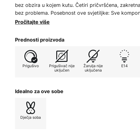
bez obzira u kojem kutu. Četiri pričvršćena, zakretn
bez problema. Posebnost ove svjetiljke: Sve kompon
od drva i obojene su bojom na bazi vode bez otapal
Pročitajte više
Dizajn stropnog svjetla je usklađen s ljubavlju. Osim 
Prednosti proizvoda
reflektora su i leptiri. Slatki leptirići lebde visoko n
malu princezu.
Prigušivo
Prigušivač nije
Žarulja nije
E14
uključen
uključena
Idealno za ove sobe
Dječja soba