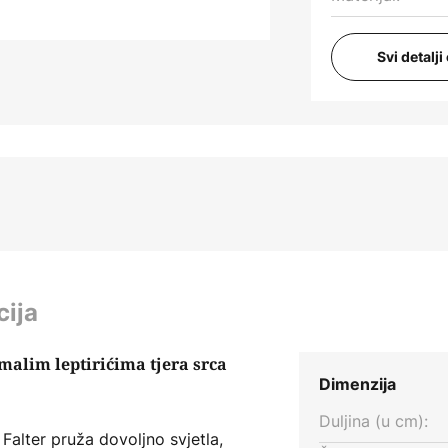
Svi detalj
cija
 malim leptirićima tjera srca
Dimenzija
Duljina (u cm):
Falter pruža dovoljno svjetla,