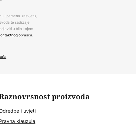
rnu i pametnu rasvjetu,
izvoda te sadržaje
djaviti u bilo kojem
ontaktnog obrasca
.
đača
.
Raznovrsnost proizvoda
Odredbe i uvjeti
Pravna klauzula