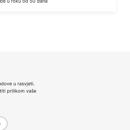
obe u roku od 50 dana
dove u rasvjeti.
iti prilikom vaše
e