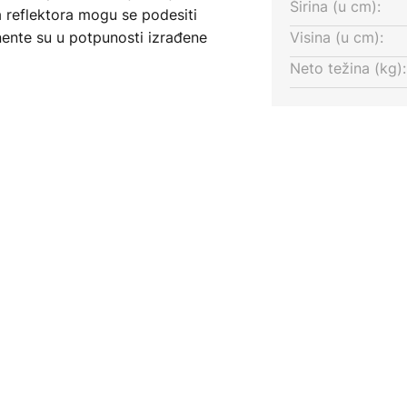
Širina (u cm):
a reflektora mogu se podesiti
ente su u potpunosti izrađene
Visina (u cm):
a.
Neto težina (kg):
motiva sitnog cvijeta, sva četiri
a stropu i oduševljavaju svaku