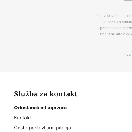
Prijavite se na Lumori
kupone za popuste
potencijalnih partn
trenutku putem odj
*Za 
Služba za kontakt
Odustanak od ugovora
Kontakt
Često postavljana pitanja