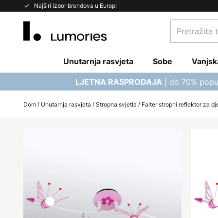
Skip
Najširi izbor brendova u Europi
to
Pretražite
Content
trgovinu...
Unutarnja rasvjeta
Sobe
Vanjsk
| do 70% popu
LJETNA RASPRODAJA
Dom
Unutarnja rasvjeta
Stropna svjetla
Falter stropni reflektor za d
Skip
to
the
end
of
the
images