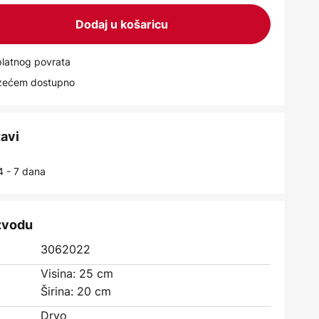
Dodaj u košaricu
latnog povrata
uzećem dostupno
tavi
4 - 7 dana
izvodu
3062022
Visina: 25 cm
Širina: 20 cm
Drvo