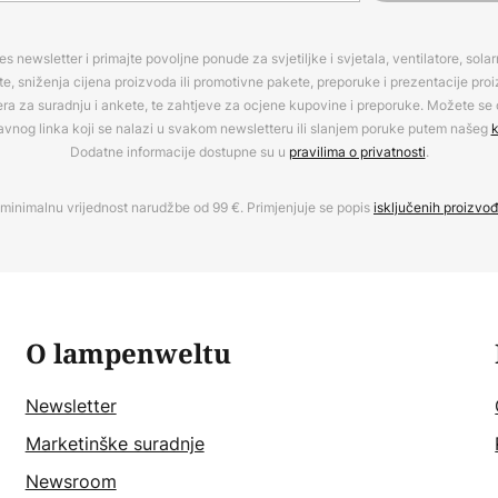
es newsletter i primajte povoljne ponude za svjetiljke i svjetala, ventilatore, sola
, sniženja cijena proizvoda ili promotivne pakete, preporuke i prezentacije pro
era za suradnju i ankete, te zahtjeve za ocjene kupovine i preporuke. Možete se o
avnog linka koji se nalazi u svakom newsletteru ili slanjem poruke putem našeg
k
Dodatne informacije dostupne su u
pravilima o privatnosti
.
minimalnu vrijednost narudžbe od 99 €. Primjenjuje se popis
isključenih proizvo
O lampenweltu
Newsletter
Marketinške suradnje
Newsroom