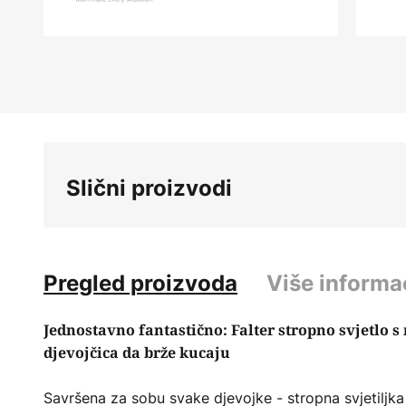
Skip
to
the
beginning
of
the
images
Slični proizvodi
gallery
Pregled proizvoda
Više informa
Jednostavno fantastično: Falter stropno svjetlo s
djevojčica da brže kucaju
Savršena za sobu svake djevojke - stropna svjetiljka 