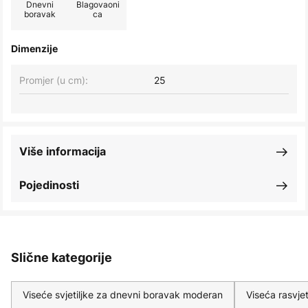
Dnevni
Blagovaoni
boravak
ca
Dimenzije
Promjer (u cm):
25
Više informacija
Pojedinosti
Slične kategorije
Viseće svjetiljke za dnevni boravak moderan
Viseća rasvj