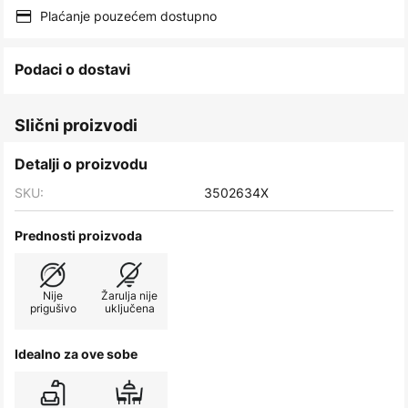
images
Plaćanje pouzećem dostupno
gallery
Podaci o dostavi
Slični proizvodi
Detalji o proizvodu
SKU:
3502634X
Prednosti proizvoda
Nije
Žarulja nije
prigušivo
uključena
Idealno za ove sobe