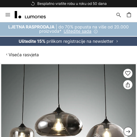
Besplatno vratite robu u roku od 50 dana
Skip
to
Content
| do 70% popusta na više od 20.000
LJETNA RASPRODAJA
proizvoda*
Uštedite sada
prilikom registracije na newsletter
Uštedite 15%
Viseća rasvjeta
Skip
to
the
end
of
the
images
gallery