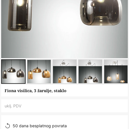
Skip
Fiona visilica, 3 žarulje, staklo
to
the
uklj. PDV
beginning
of
the
50 dana besplatnog povrata