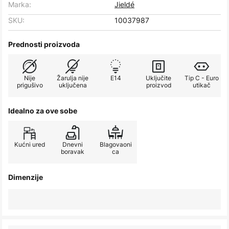
Marka:
Jieldé
SKU:
10037987
Prednosti proizvoda
Nije
Žarulja nije
E14
Uključite
Tip C - Euro
prigušivo
uključena
proizvod
utikač
Idealno za ove sobe
Kućni ured
Dnevni
Blagovaoni
boravak
ca
Dimenzije