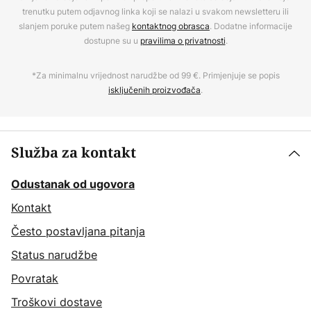
trenutku putem odjavnog linka koji se nalazi u svakom newsletteru ili
slanjem poruke putem našeg
kontaktnog obrasca
. Dodatne informacije
dostupne su u
pravilima o privatnosti
.
*Za minimalnu vrijednost narudžbe od 99 €. Primjenjuje se popis
isključenih proizvođača
.
Služba za kontakt
Odustanak od ugovora
Kontakt
Često postavljana pitanja
Status narudžbe
Povratak
Troškovi dostave