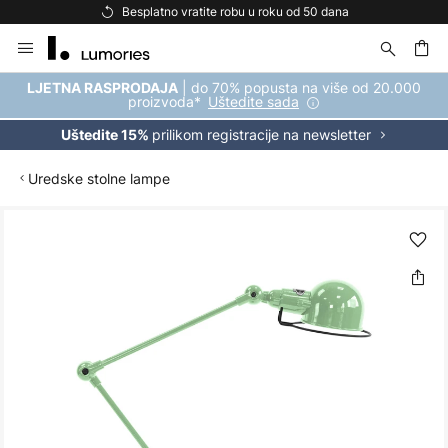
Besplatno vratite robu u roku od 50 dana
Skip
to
Content
| do 70% popusta na više od 20.000
LJETNA RASPRODAJA
proizvoda*
Uštedite sada
prilikom registracije na newsletter
Uštedite 15%
Uredske stolne lampe
Skip
to
the
end
of
the
images
gallery