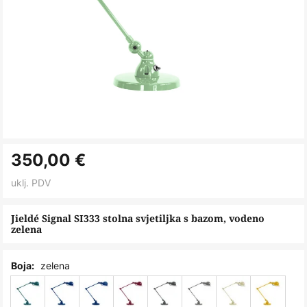
Skip
350,00 €
to
the
uklj. PDV
beginning
of
Jieldé Signal SI333 stolna svjetiljka s bazom, vodeno
zelena
the
images
gallery
zelena
Boja: