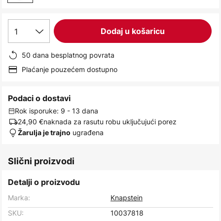
1
Dodaj u košaricu
50 dana besplatnog povrata
Plaćanje pouzećem dostupno
Podaci o dostavi
Rok isporuke: 9 - 13 dana
24,90 €
naknada za rasutu robu uključujući porez
ugrađena
Žarulja je trajno
Slični proizvodi
Detalji o proizvodu
Marka:
Knapstein
SKU:
10037818