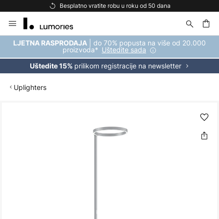
Besplatno vratite robu u roku od 50 dana
Skip
to
Content
| do 70% popusta na više od 20.000
LJETNA RASPRODAJA
proizvoda*
Uštedite sada
prilikom registracije na newsletter
Uštedite 15%
Uplighters
Skip
to
the
end
of
the
images
gallery