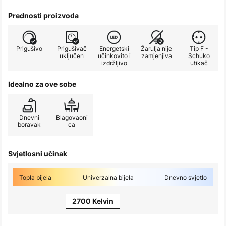
Prednosti proizvoda
Prigušivo
Prigušivač
Energetski
Žarulja nije
Tip F -
uključen
učinkovito i
zamjenjiva
Schuko
izdržljivo
utikač
Idealno za ove sobe
Dnevni
Blagovaoni
boravak
ca
Svjetlosni učinak
Topla bijela
Univerzalna bijela
Dnevno svjetlo
2700 Kelvin