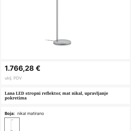
Skip
1.766,28 €
to
the
uklj. PDV
beginning
of
Lana LED stropni reflektor, mat nikal, upravljanje
pokretima
the
images
gallery
nikal matirano
Boja: