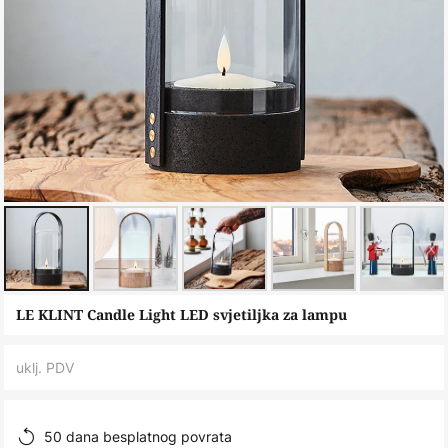
Skip
LE KLINT Candle Light LED svjetiljka za lampu
to
the
uklj. PDV
beginning
of
the
50 dana besplatnog povrata