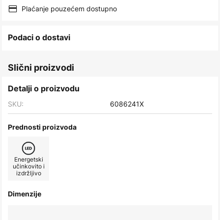
images
Plaćanje pouzećem dostupno
gallery
Podaci o dostavi
Slični proizvodi
Detalji o proizvodu
SKU:
6086241X
Prednosti proizvoda
Energetski
učinkovito i
izdržljivo
Dimenzije