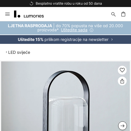
Besplatno vratite robu u roku od 50 dana
Skip
to
Content
| do 70% popusta na više od 20.000
LJETNA RASPRODAJA
proizvoda*
Uštedite sada
prilikom registracije na newsletter
Uštedite 15%
LED svijeće
Skip
to
the
end
of
the
images
gallery