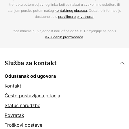
trenutku putem odjavnog linka koji se nalazi u svakom newsletteru ili
slanjem poruke putem našeg
kontaktnog obrasca
. Dodatne informacije
dostupne su u
pravilima o privatnosti
.
*Za minimalnu vrijednost narudžbe od 99 €. Primjenjuje se popis
isključenih proizvođača
.
Služba za kontakt
Odustanak od ugovora
Kontakt
Često postavljana pitanja
Status narudžbe
Povratak
Troškovi dostave