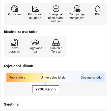
Prigušivo
Prigušivač
Energetski
Žarulja nije
IP54
uključen
učinkovito i
zamjenjiva
izdržljivo
Idealno za ove sobe
Dnevni
Blagovaoni
Balkon /
boravak
ca
Terasa
Svjetlosni učinak
Topla bijela
Univerzalna bijela
Dnevno svjetlo
2700 Kelvin
Svjetlina