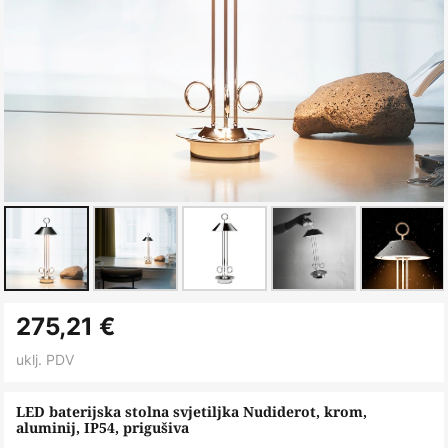
Skip
275,21 €
to
the
uklj. PDV
beginning
of
LED baterijska stolna svjetiljka Nudiderot, krom,
aluminij, IP54, prigušiva
the