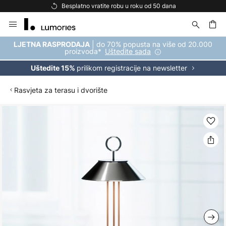
Besplatno vratite robu u roku od 50 dana
Skip
to
Content
| do 70% popusta na više od 20.000
LJETNA RASPRODAJA
proizvoda*
Uštedite sada
prilikom registracije na newsletter
Uštedite 15%
Rasvjeta za terasu i dvorište
Skip
to
the
end
of
the
images
gallery