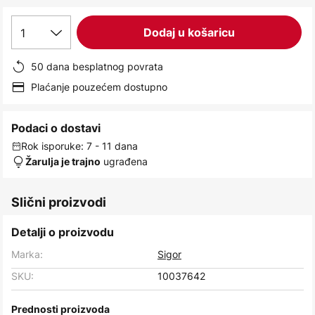
images
gallery
1
Dodaj u košaricu
50 dana besplatnog povrata
Plaćanje pouzećem dostupno
Podaci o dostavi
Rok isporuke: 7 - 11 dana
ugrađena
Žarulja je trajno
Slični proizvodi
Detalji o proizvodu
Marka:
Sigor
SKU:
10037642
Prednosti proizvoda