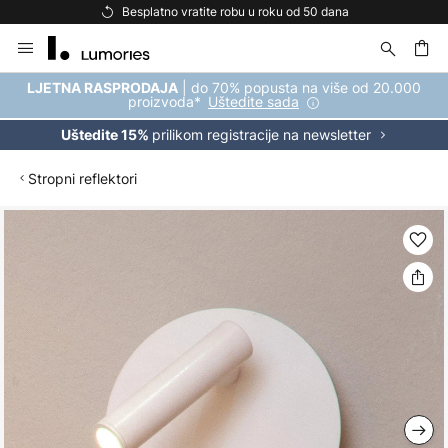
Besplatno vratite robu u roku od 50 dana
Skip
to
Content
| do 70% popusta na više od 20.000
LJETNA RASPRODAJA
proizvoda*
Uštedite sada
prilikom registracije na newsletter
Uštedite 15%
Stropni reflektori
Skip
to
the
end
of
the
images
gallery