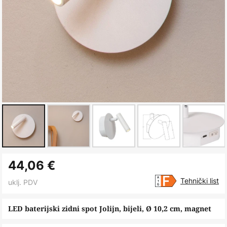
Skip
44,06 €
to
the
Tehnički list
uklj. PDV
beginning
of
LED baterijski zidni spot Jolijn, bijeli, Ø 10,2 cm, magnet
the