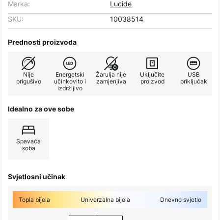
Marka:
Lucide
SKU:
10038514
Prednosti proizvoda
Nije
Energetski
Žarulja nije
Uključite
USB
prigušivo
učinkovito i
zamjenjiva
proizvod
priključak
izdržljivo
Idealno za ove sobe
Spavaća
soba
Svjetlosni učinak
Topla bijela
Univerzalna bijela
Dnevno svjetlo