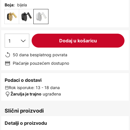
images
bijela
Boja:
gallery
1
Dodaj u košaricu
50 dana besplatnog povrata
Plaćanje pouzećem dostupno
Podaci o dostavi
Rok isporuke: 13 - 18 dana
ugrađena
Žarulja je trajno
Slični proizvodi
Detalji o proizvodu