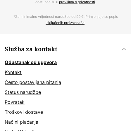
dostupne su u
pravilima o privatnosti
.
*Za minimalnu vrijednost narudžbe od 99 €. Primjenjuje se popis
isključenih proizvođača
.
Služba za kontakt
Odustanak od ugovora
Kontakt
Često postavljana pitanja
Status narudžbe
Povratak
Troškovi dostave
Načini plaćanja