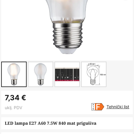
Skip
7,34 €
to
the
Tehnički list
uklj. PDV
beginning
of
LED lampa E27 A60 7.5W 840 mat prigušiva
the