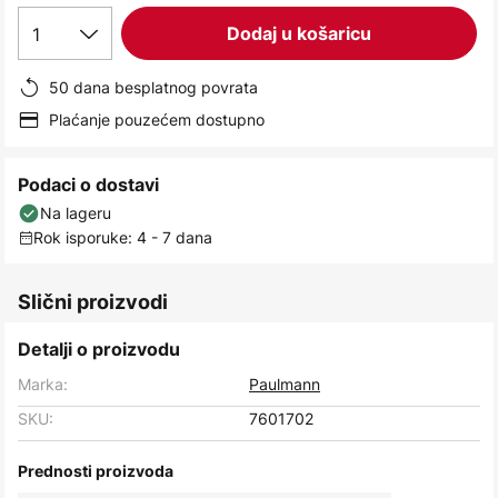
images
1
Dodaj u košaricu
gallery
50 dana besplatnog povrata
Plaćanje pouzećem dostupno
Podaci o dostavi
Na lageru
Rok isporuke: 4 - 7 dana
Slični proizvodi
Detalji o proizvodu
Marka:
Paulmann
SKU:
7601702
Prednosti proizvoda