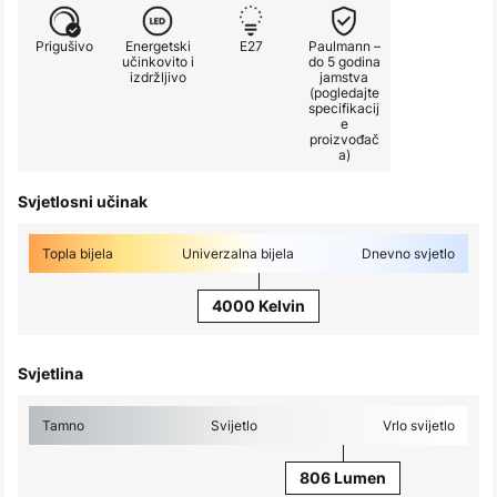
Prigušivo
Energetski
E27
Paulmann –
učinkovito i
do 5 godina
izdržljivo
jamstva
(pogledajte
specifikacij
e
proizvođač
a)
Svjetlosni učinak
Topla bijela
Univerzalna bijela
Dnevno svjetlo
4000 Kelvin
Svjetlina
Tamno
Svijetlo
Vrlo svijetlo
806 Lumen