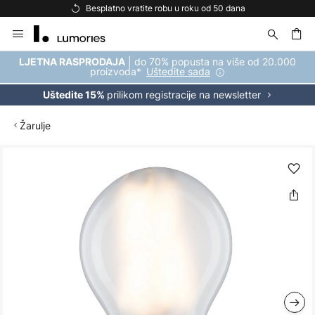
Besplatno vratite robu u roku od 50 dana
Skip
to
Content
| do 70% popusta na više od 20.000
LJETNA RASPRODAJA
proizvoda*
Uštedite sada
prilikom registracije na newsletter
Uštedite 15%
Žarulje
Skip
to
the
end
of
the
images
gallery