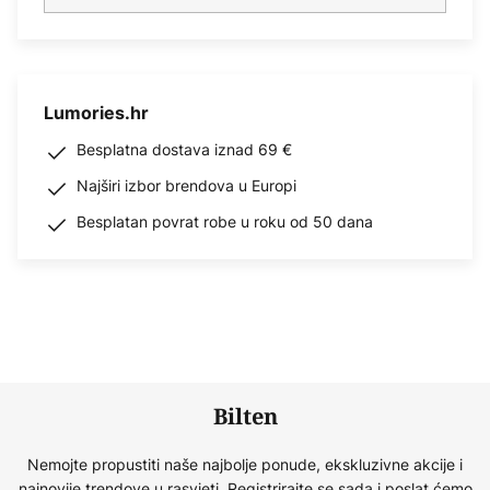
Lumories.hr
Besplatna dostava iznad 69 €
Najširi izbor brendova u Europi
Besplatan povrat robe u roku od 50 dana
Bilten
Nemojte propustiti naše najbolje ponude, ekskluzivne akcije i
najnovije trendove u rasvjeti. Registrirajte se sada i poslat ćemo