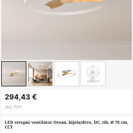
Skip
294,43 €
to
the
uklj. PDV
beginning
of
LED stropni ventilator Ocean, bijela/drvo, DC, tih, Ø 78 cm,
CCT
the