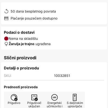
images
gallery
50 dana besplatnog povrata
Plaćanje pouzećem dostupno
Podaci o dostavi
Nema na skladištu
ugrađena
Žarulja je trajno
Slični proizvodi
Detalji o proizvodu
SKU:
10032851
Prednosti proizvoda
Prigušivo
Prigušivač
Energetski
S daljinskim
uključen
učinkovito i
upravljače