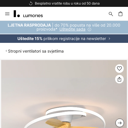
Besplatno vratite robu u roku od 50 dana
Skip
to
Content
| do 70% popusta na više od 20.000
LJETNA RASPRODAJA
proizvoda*
Uštedite sada
prilikom registracije na newsletter
Uštedite 15%
Stropni ventilatori sa svjetlima
Skip
to
the
end
of
the
images
gallery