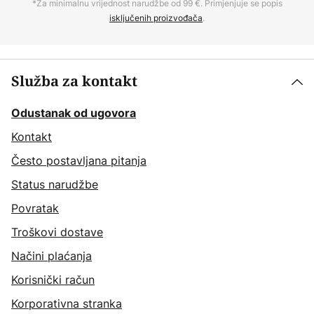
*Za minimalnu vrijednost narudžbe od 99 €. Primjenjuje se popis
isključenih proizvođača
.
Služba za kontakt
Odustanak od ugovora
Kontakt
Često postavljana pitanja
Status narudžbe
Povratak
Troškovi dostave
Načini plaćanja
Korisnički račun
Korporativna stranka