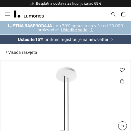
Besplatna dostava za kupnju iznad 69 €
Skip
to
Content
| do 70% popusta na više od 20.000
LJETNA RASPRODAJA
proizvoda*
Uštedite sada
prilikom registracije na newsletter
Uštedite 15%
Viseća rasvjeta
Skip
to
the
end
of
the
images
gallery