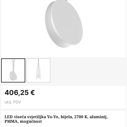
Skip
406,25 €
to
the
uklj. PDV
beginning
of
LED viseća svjetiljka Yo-Yo, bijela, 2700 K, aluminij,
PMMA, mogućnost
the