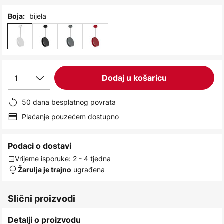
images
gallery
bijela
Boja:
1
Dodaj u košaricu
50 dana besplatnog povrata
Plaćanje pouzećem dostupno
Podaci o dostavi
Vrijeme isporuke: 2 - 4 tjedna
ugrađena
Žarulja je trajno
Slični proizvodi
Detalji o proizvodu