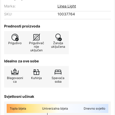
Marka:
Linea Light
SKU:
10037764
Prednosti proizvoda
Prigušivo
Prigušivač
Žarulja
nije
uključena
uključen
Idealno za ove sobe
Blagovaoni
Kuhinja
Spavaća
ca
soba
Svjetlosni učinak
Topla bijela
Univerzalna bijela
Dnevno svjetlo