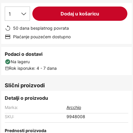
images
gallery
1
Dodaj u košaricu
50 dana besplatnog povrata
Plaćanje pouzećem dostupno
Podaci o dostavi
Na lageru
Rok isporuke: 4 - 7 dana
Slični proizvodi
Detalji o proizvodu
Marka:
Arcchio
SKU:
9948008
Prednosti proizvoda