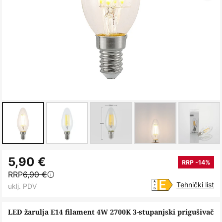
Skip
5,90 €
to
RRP -14%
RRP
6,90 €
the
Tehnički list
uklj. PDV
beginning
of
LED žarulja E14 filament 4W 2700K 3-stupanjski prigušivač
the