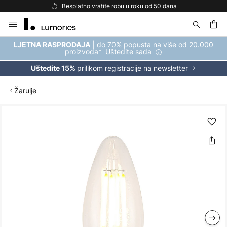
Besplatno vratite robu u roku od 50 dana
Skip
to
Content
| do 70% popusta na više od 20.000
LJETNA RASPRODAJA
proizvoda*
Uštedite sada
prilikom registracije na newsletter
Uštedite 15%
Žarulje
Skip
to
the
end
of
the
images
gallery