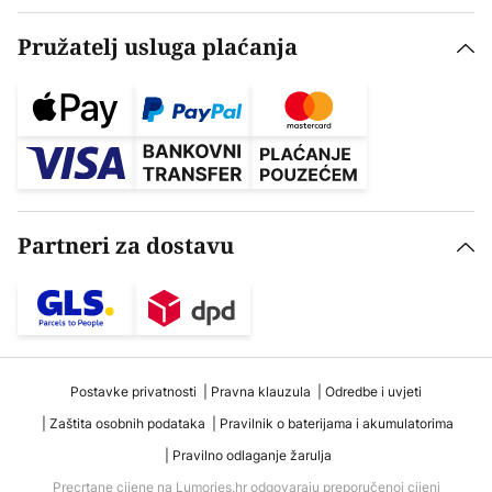
Pružatelj usluga plaćanja
Partneri za dostavu
Postavke privatnosti
Pravna klauzula
Odredbe i uvjeti
Zaštita osobnih podataka
Pravilnik o baterijama i akumulatorima
Pravilno odlaganje žarulja
Precrtane cijene na Lumories.hr odgovaraju preporučenoj cijeni