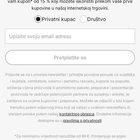
vam kupon* od 15 % koji možete iskoristiti prilikom vaše prve
kupovine u našoj internetskoj trgovini.
Privatni kupac
Društvo
Pretplatite se
Prijavite se na Lumories newsletter i primajte povoljne ponude za svjetiljke
i svjetala, ventilatore, solarnu i pametnu rasvjetu, kupone za popuste,
sniženja cijena proizvoda ili promotivne pakete, preporuke i prezentacije
proizvoda te sadržaje potencijalnih partnera za suradnju i ankete, te
zahtjeve za ocjene kupovine i preporuke. Možete se odjaviti u bilo kojem
trenutku putem odjavnog linka koji se nalazi u svakom newsletteru ili
slanjem poruke putem našeg
kontaktnog obrasca
. Dodatne informacije
dostupne su u
pravilima o privatnosti
.
*Za minimalnu vrijednost narudžbe od 99 €. Primjenjuje se popis