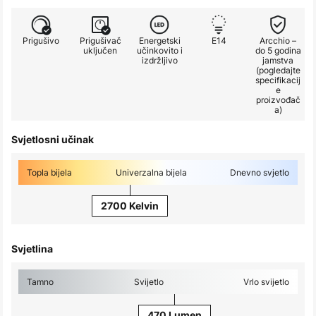
Prigušivo
Prigušivač
Energetski
E14
Arcchio –
uključen
učinkovito i
do 5 godina
izdržljivo
jamstva
(pogledajte
specifikacij
e
proizvođač
a)
Svjetlosni učinak
Topla bijela
Univerzalna bijela
Dnevno svjetlo
2700 Kelvin
Svjetlina
Tamno
Svijetlo
Vrlo svijetlo
470 Lumen