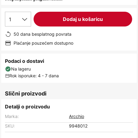
images
gallery
1
Dodaj u košaricu
50 dana besplatnog povrata
Plaćanje pouzećem dostupno
Podaci o dostavi
Na lageru
Rok isporuke: 4 - 7 dana
Slični proizvodi
Detalji o proizvodu
Marka:
Arcchio
SKU:
9948012