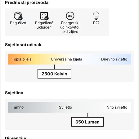
Prednosti proizvoda
Prigušivo
Prigušivač
Energetski
E27
uključen
učinkovito i
izdržljivo
Svjetlosni učinak
Topla bijela
Univerzalna bijela
Dnevno svjetlo
2500 Kelvin
Svjetlina
Tamno
Svijetlo
Vrlo svijetlo
650 Lumen
Dimenzije