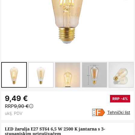
Skip
9,49 €
to
RRP -4%
RRP
9,90 €
the
Tehnički list
uklj. PDV
beginning
of
LED žarulja E27 ST64 6,5 W 2500 K jantarna s 3-
the
stupanjskim prigušivačem