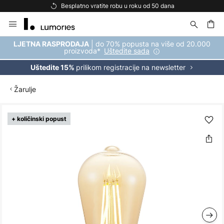
Besplatno vratite robu u roku od 50 dana
Skip
to
Content
| do 70% popusta na više od 20.000
LJETNA RASPRODAJA
proizvoda*
Uštedite sada
prilikom registracije na newsletter
Uštedite 15%
Žarulje
Skip
+ količinski popust
to
the
end
of
the
images
gallery