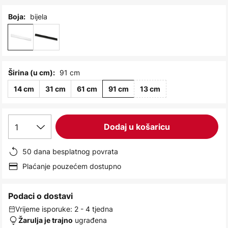
images
gallery
bijela
Boja:
91 cm
Širina (u cm):
14 cm
31 cm
61 cm
91 cm
13 cm
1
Dodaj u košaricu
50 dana besplatnog povrata
Plaćanje pouzećem dostupno
Podaci o dostavi
Vrijeme isporuke: 2 - 4 tjedna
ugrađena
Žarulja je trajno