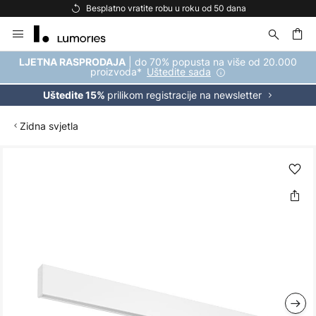
Besplatno vratite robu u roku od 50 dana
Skip
to
Content
| do 70% popusta na više od 20.000
LJETNA RASPRODAJA
proizvoda*
Uštedite sada
prilikom registracije na newsletter
Uštedite 15%
Zidna svjetla
Skip
to
the
end
of
the
images
gallery