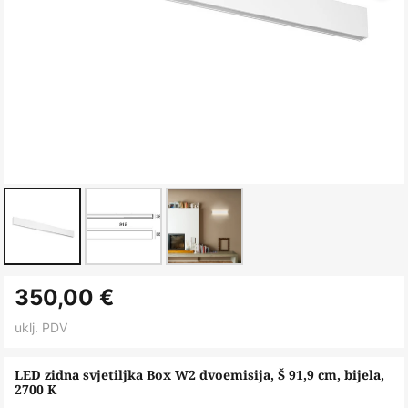
Skip
350,00 €
to
the
uklj. PDV
beginning
of
LED zidna svjetiljka Box W2 dvoemisija, Š 91,9 cm, bijela,
2700 K
the