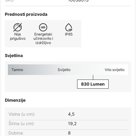
Prednosti proizvoda
Nije
Energetski
IP65
prigušivo
učinkovito i
izdržljivo
Svjetlina
Tamno
Svijetlo
Vrlo svijetlo
830 Lumen
Dimenzije
Visina (u cm):
4,5
Širina (u cm):
19,2
Dubina:
8