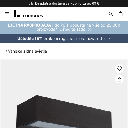
Besplatna dostava za kupnju iznad 69 €
Skip
to
Content
| do 70% popusta na više od 20.000
LJETNA RASPRODAJA
proizvoda*
Uštedite sada
prilikom registracije na newsletter
Uštedite 15%
Vanjska zidna svjetla
Skip
to
the
end
of
the
images
gallery