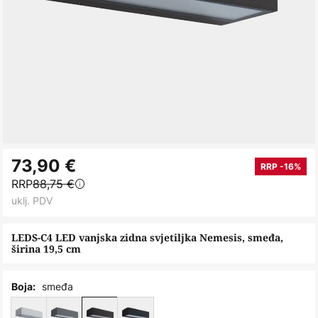
Skip
73,90 €
to
RRP -16%
RRP
88,75 €
the
uklj. PDV
beginning
of
LEDS-C4 LED vanjska zidna svjetiljka Nemesis, smeđa,
the
širina 19,5 cm
images
gallery
smeđa
Boja: