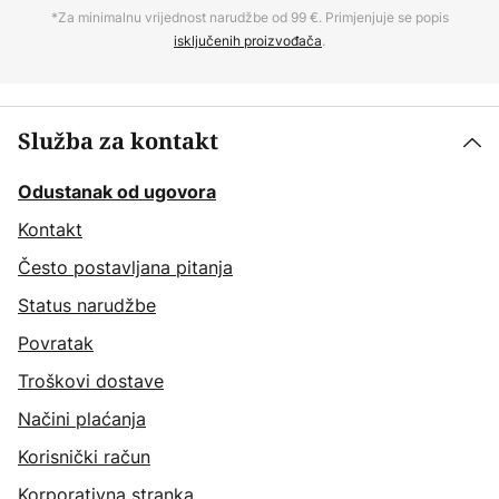
*Za minimalnu vrijednost narudžbe od 99 €. Primjenjuje se popis
isključenih proizvođača
.
Služba za kontakt
Odustanak od ugovora
Kontakt
Često postavljana pitanja
Status narudžbe
Povratak
Troškovi dostave
Načini plaćanja
Korisnički račun
Korporativna stranka