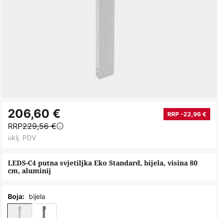
Skip
206,60 €
to
RRP -22,96 €
RRP
229,56 €
the
uklj. PDV
beginning
of
LEDS-C4 putna svjetiljka Eko Standard, bijela, visina 80
the
cm, aluminij
images
gallery
bijela
Boja: