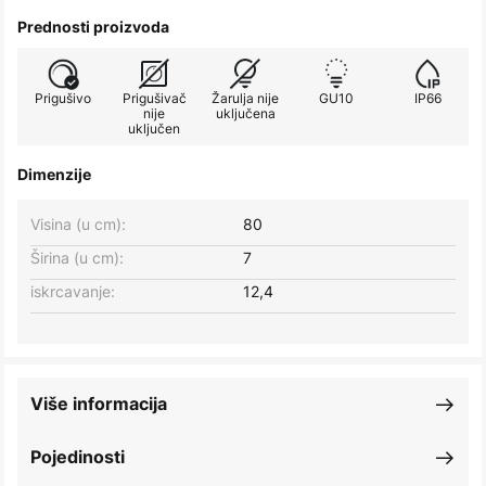
Prednosti proizvoda
Prigušivo
Prigušivač
Žarulja nije
GU10
IP66
nije
uključena
uključen
Dimenzije
Visina (u cm):
80
Širina (u cm):
7
iskrcavanje:
12,4
Više informacija
Pojedinosti