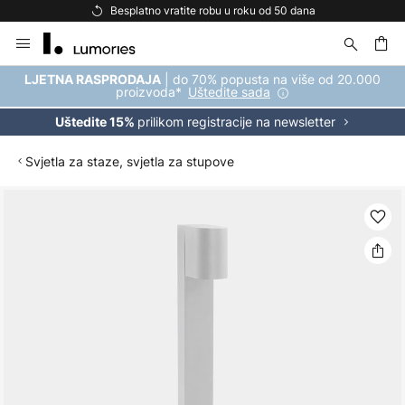
Besplatno vratite robu u roku od 50 dana
Skip
to
Content
| do 70% popusta na više od 20.000
LJETNA RASPRODAJA
proizvoda*
Uštedite sada
prilikom registracije na newsletter
Uštedite 15%
Svjetla za staze, svjetla za stupove
Skip
to
the
end
of
the
images
gallery