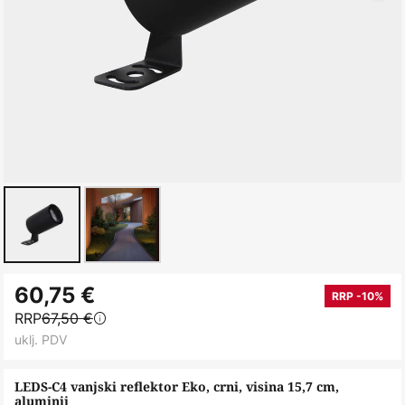
Skip
60,75 €
to
RRP -10%
RRP
67,50 €
the
uklj. PDV
beginning
of
LEDS-C4 vanjski reflektor Eko, crni, visina 15,7 cm,
the
aluminij