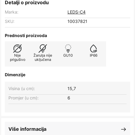
Detalji o proizvodu
Marka:
LEDS-C4
SKU:
10037821
Prednosti proizvoda
Nije
Žarulja nije
GU10
IP66
prigušivo
uključena
Dimenzije
Visina (u cm):
15,7
Promjer (u cm):
6
Više informacija