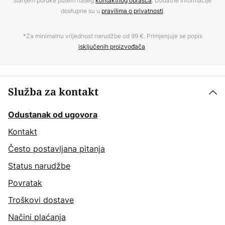
slanjem poruke putem našeg
kontaktnog obrasca
. Dodatne informacije
dostupne su u
pravilima o privatnosti
.
*Za minimalnu vrijednost narudžbe od 99 €. Primjenjuje se popis
isključenih proizvođača
.
Služba za kontakt
Odustanak od ugovora
Kontakt
Često postavljana pitanja
Status narudžbe
Povratak
Troškovi dostave
Načini plaćanja