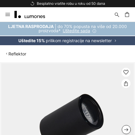
Besplatno vratite robu u roku od 50 dana
Skip
to
Content
| do 70% popusta na više od 20.000
LJETNA RASPRODAJA
proizvoda*
Uštedite sada
prilikom registracije na newsletter
Uštedite 15%
Reflektor
Skip
to
the
end
of
the
images
gallery