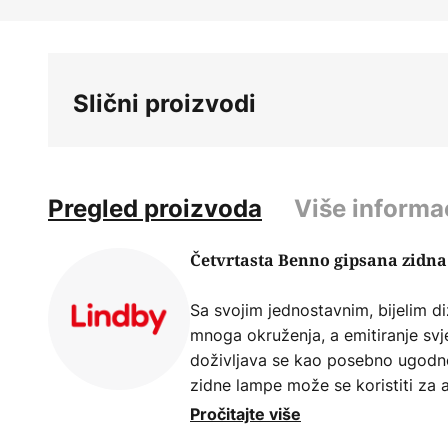
Skip
to
the
beginning
Slični proizvodi
of
the
images
gallery
Pregled proizvoda
Više informa
Četvrtasta Benno gipsana zidn
Sa svojim jednostavnim, bijelim d
mnoga okruženja, a emitiranje svje
doživljava se kao posebno ugodno.
zidne lampe može se koristiti za 
hodnika ili se lampa može koristit
Pročitajte više
dnevnom boravku. Lampa se može