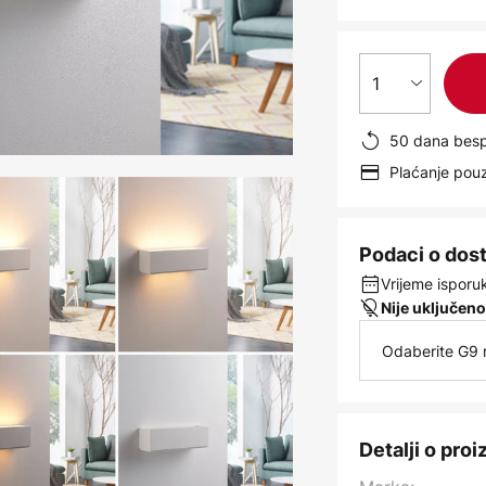
1
50 dana besp
Plaćanje po
Podaci o dos
Vrijeme isporuk
Nije uključeno
Odaberite G9 
Detalji o pro