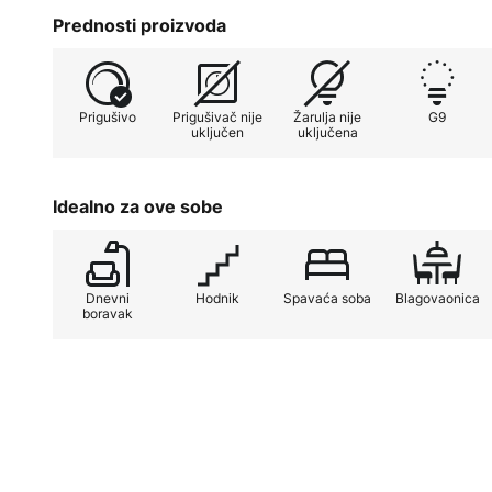
Prednosti proizvoda
Prigušivo
Prigušivač nije
Žarulja nije
G9
uključen
uključena
Idealno za ove sobe
Dnevni
Hodnik
Spavaća soba
Blagovaonica
boravak