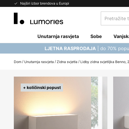
Skip
Najširi izbor brendova u Europi
to
Pretražite
Content
trgovinu...
Unutarnja rasvjeta
Sobe
Vanjsk
| do 70% popu
LJETNA RASPRODAJA
Dom
Unutarnja rasvjeta
Zidna svjetla
Lidby zidna svjetiljka Benno, 2
Skip
to
+ količinski popust
the
end
of
the
images