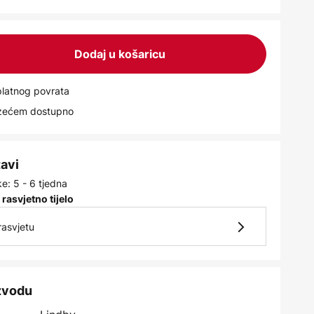
Dodaj u košaricu
latnog povrata
uzećem dostupno
tavi
e: 5 - 6 tjedna
 rasvjetno tijelo
rasvjetu
izvodu