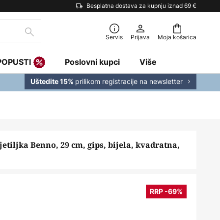
Besplatna dostava za kupnju iznad 69 €
traži
Servis
Prijava
Moja košarica
POPUSTI
Poslovni kupci
Više
prilikom registracije na newsletter
Uštedite 15%
jetiljka Benno, 29 cm, gips, bijela, kvadratna,
RRP -69%