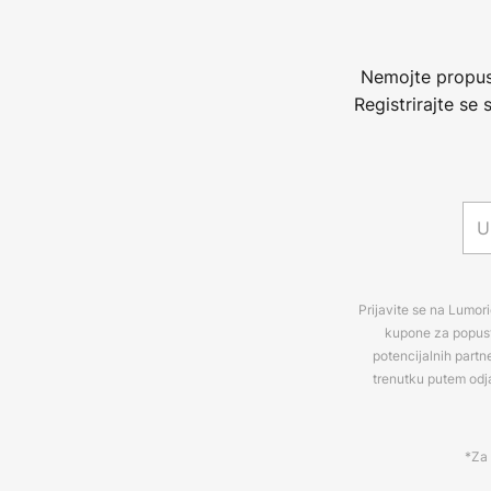
Nemojte propust
Registrirajte se
Prijavite se na Lumori
kupone za popuste
potencijalnih partn
trenutku putem odj
*Za 