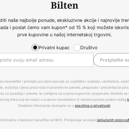
Bilten
iti naše najbolje ponude, ekskluzivne akcije i najnovije tren
 sada i poslat ćemo vam kupon* od 15 % koji možete iskorist
prve kupovine u našoj internetskoj trgovini.
Privatni kupac
Društvo
Pretplatite s
es newsletter i primajte povoljne ponude za svjetiljke i svjetala, ventilatore, sola
, sniženja cijena proizvoda ili promotivne pakete, preporuke i prezentacije pro
era za suradnju i ankete, te zahtjeve za ocjene kupovine i preporuke. Možete se o
avnog linka koji se nalazi u svakom newsletteru ili slanjem poruke putem našeg
k
Dodatne informacije dostupne su u
pravilima o privatnosti
.
minimalnu vrijednost narudžbe od 99 €. Primjenjuje se popis
isključenih proizvo