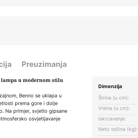
cija
Preuzimanja
a lampa u modernom stilu
Dimenzija
izajnom, Benno se uklapa u
Širina (u cm):
tlosti prema gore i dolje
Visina (u cm):
 Na primjer, svjetlo gipsane
atmosfersko osvjetljavanje
iskrcavanje:
i kao akcentna rasvjeta u
Neto težina (kg):
 opremiti sa G9 lampom.