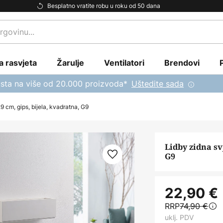
Besplatno vratite robu u roku od 50 dana
a rasvjeta
Žarulje
Ventilatori
Brendovi
sta na više od 20.000 proizvoda*
Uštedite sada
9 cm, gips, bijela, kvadratna, G9
Lidby zidna sv
G9
22,90 €
RRP
74,90 €
uklj. PDV