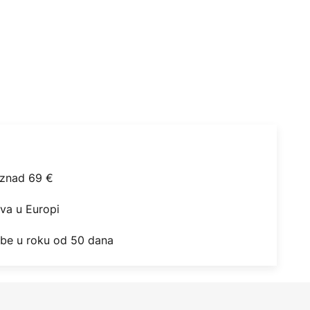
iznad 69 €
ova u Europi
obe u roku od 50 dana