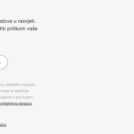
dove u rasvjeti.
iti prilikom vaše
e
rnu i pametnu rasvjetu,
izvoda te sadržaje
djaviti u bilo kojem
ontaktnog obrasca
.
đača
.