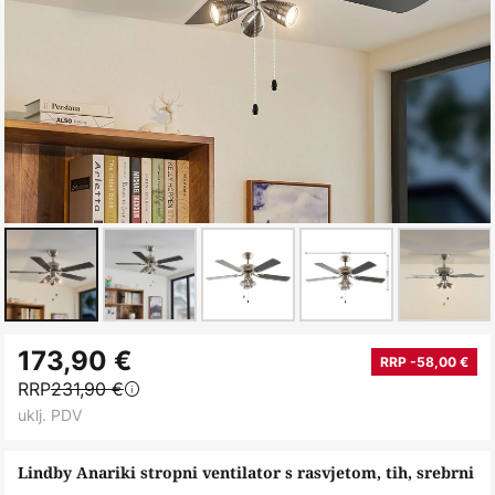
Skip
173,90 €
to
RRP -58,00 €
RRP
231,90 €
the
uklj. PDV
beginning
of
Lindby Anariki stropni ventilator s rasvjetom, tih, srebrni
the