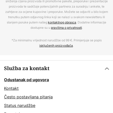
sniženja cijena proizvoda ili promotivne pakete, preporuke i prezentacije
proizvoda te sadržaje potencijalnih partnera za suradnju i ankete, te
zahtjeve za ocjene kupovine i preporuke. Možete se odjaviti u bilo kojem
trenutku putem odjavnog linka koji se nalazi u svakom newsletteru ili
slanjem poruke putem našeg
kontaktnog obrasca
. Dodatne informacije
dostupne su u
pravilima o privatnosti
.
*Za minimalnu vrijednost narudžbe od 99 €. Primjenjuje se popis
isključenih proizvođača
.
Služba za kontakt
Odustanak od ugovora
Kontakt
Često postavljana pitanja
Status narudžbe