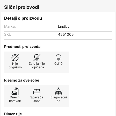
Slični proizvodi
Detalji o proizvodu
Marka:
Lindby
SKU:
4551005
Prednosti proizvoda
Nije
Žarulja nije
GU10
prigušivo
uključena
Idealno za ove sobe
Dnevni
Spavaća
Blagovaoni
boravak
soba
ca
Dimenzije