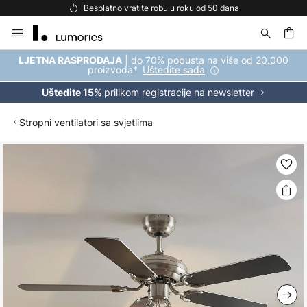
Besplatno vratite robu u roku od 50 dana
Skip
to
Content
| do 70% popusta na više od 20.000
LJETNA RASPRODAJA
proizvoda*
Uštedite sada
prilikom registracije na newsletter
Uštedite 15%
Stropni ventilatori sa svjetlima
Skip
to
the
end
of
the
images
gallery