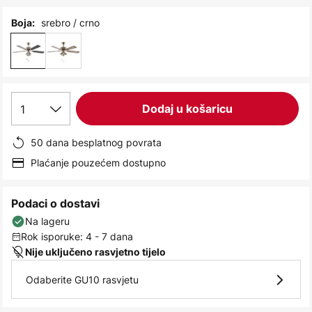
images
gallery
srebro / crno
Boja:
1
Dodaj u košaricu
50 dana besplatnog povrata
Plaćanje pouzećem dostupno
Podaci o dostavi
Na lageru
Rok isporuke: 4 - 7 dana
Nije uključeno rasvjetno tijelo
Odaberite GU10 rasvjetu