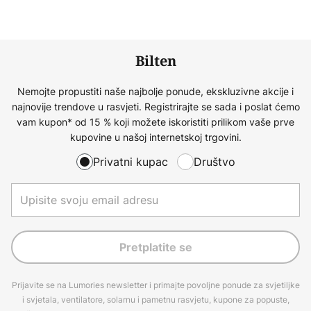
Bilten
Nemojte propustiti naše najbolje ponude, ekskluzivne akcije i
najnovije trendove u rasvjeti. Registrirajte se sada i poslat ćemo
vam kupon* od 15 % koji možete iskoristiti prilikom vaše prve
kupovine u našoj internetskoj trgovini.
Privatni kupac
Društvo
Pretplatite se
Prijavite se na Lumories newsletter i primajte povoljne ponude za svjetiljke
i svjetala, ventilatore, solarnu i pametnu rasvjetu, kupone za popuste,