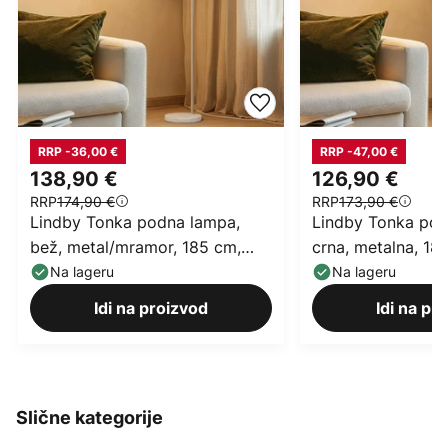
RRP -36,00 €
RRP -47,00 €
138,90 €
126,90 €
RRP
174,90 €
RRP
173,90 €
Lindby Tonka podna lampa,
Lindby Tonka pod
bež, metal/mramor, 185 cm,
crna, metalna, 18
E27
Na lageru
Na lageru
Idi na proizvod
Idi na pr
Slične kategorije