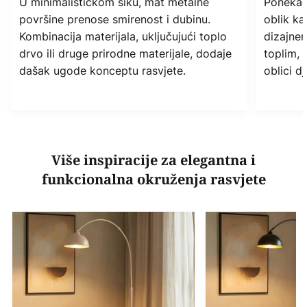
U minimalističkom šiku, mat metalne
Ponekad 
površine prenose smirenost i dubinu.
oblik ka
Kombinacija materijala, uključujući toplo
dizajner
drvo ili druge prirodne materijale, dodaje
toplim, 
dašak ugode konceptu rasvjete.
oblici d
Više inspiracije za elegantna i
funkcionalna okruženja rasvjete