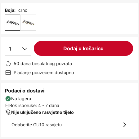
images
gallery
crno
Boja:
1
Dodaj u košaricu
50 dana besplatnog povrata
Plaćanje pouzećem dostupno
Podaci o dostavi
Na lageru
Rok isporuke: 4 - 7 dana
Nije uključeno rasvjetno tijelo
Odaberite GU10 rasvjetu