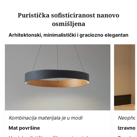
Puristička sofisticiranost nanovo
osmišljena
Arhitektonski, minimalistički i graciozno elegantan
Kombinacija materijala je u modi
Neophodn
Mat površine
Izravno