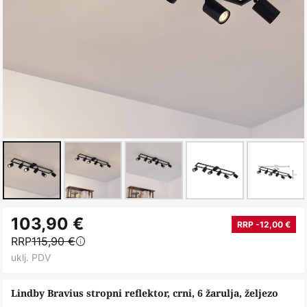
Skip
103,90 €
to
RRP -12,00 €
RRP
115,90 €
the
uklj. PDV
beginning
of
Lindby Bravius stropni reflektor, crni, 6 žarulja, željezo
the