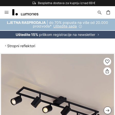
Besplatna dostava za kupnju iznad 69 €
Skip
to
Content
| do 70% popusta na više od 20.000
LJETNA RASPRODAJA
proizvoda*
Uštedite sada
prilikom registracije na newsletter
Uštedite 15%
Stropni reflektori
Skip
to
the
end
of
the
images
gallery