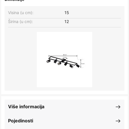
Visina (u cm):
15
Širina (u cm):
12
Više informacija
Pojedinosti