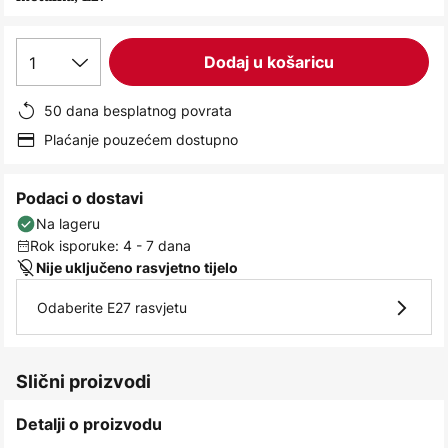
images
gallery
1
Dodaj u košaricu
50 dana besplatnog povrata
Plaćanje pouzećem dostupno
Podaci o dostavi
Na lageru
Rok isporuke: 4 - 7 dana
Nije uključeno rasvjetno tijelo
Odaberite E27 rasvjetu
Slični proizvodi
Detalji o proizvodu