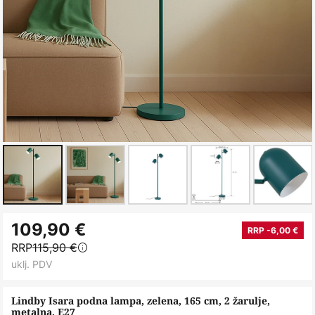
Skip
109,90 €
to
RRP -6,00 €
RRP
115,90 €
the
uklj. PDV
beginning
of
Lindby Isara podna lampa, zelena, 165 cm, 2 žarulje,
the
metalna, E27