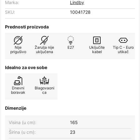
Marka:
Lindby
SKU:
10041728
Prednosti proizvoda
Nije
Žarulja nije
E27
Uključite
Tip C - Euro
prigušivo
uključena
kabel
utikač
Idealno za ove sobe
Dnevni
Blagovaoni
boravak
ca
Dimenzije
Visina (u cm):
165
Širina (u cm):
23