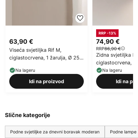
RRP -13%
63,90 €
74,90 €
RRP
86,90 €
Viseća svjetiljka Rif M,
Zidna svjetiljka D
ciglastocrvena, 1 žarulja, Ø 25
ciglastocrvena, 1 ž
cm, čelik
visina 17 cm
Na lageru
Na lageru
Idi na proizvod
Idi na pr
Slične kategorije
Podne svjetiljke za dnevni boravak moderan
Podne lampe 