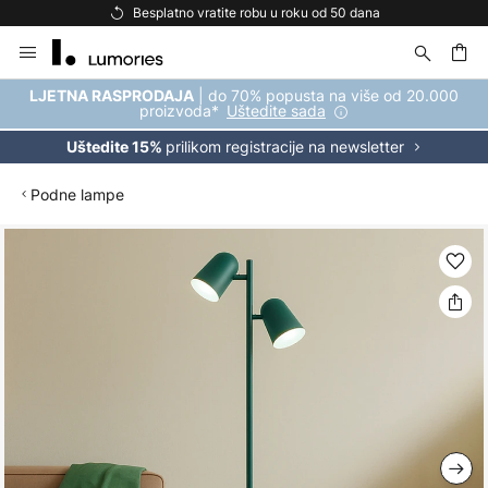
Besplatno vratite robu u roku od 50 dana
Skip
to
Content
| do 70% popusta na više od 20.000
LJETNA RASPRODAJA
proizvoda*
Uštedite sada
prilikom registracije na newsletter
Uštedite 15%
Podne lampe
Skip
to
the
end
of
the
images
gallery