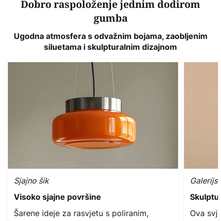
Dobro raspoloženje jednim dodirom
gumba
Ugodna atmosfera s odvažnim bojama, zaobljenim
siluetama i skulpturalnim dizajnom
Sjajno šik
Galerijs
Visoko sjajne površine
Skulptur
Šarene ideje za rasvjetu s poliranim,
Ova svje