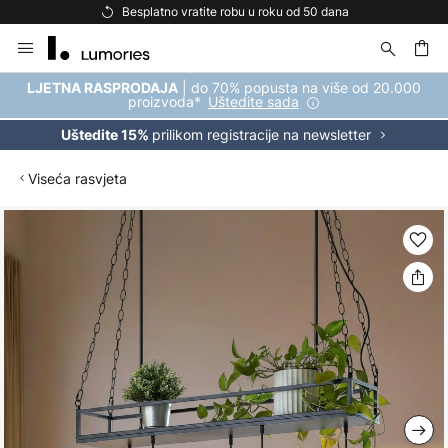
Besplatno vratite robu u roku od 50 dana
Skip
to
Content
| do 70% popusta na više od 20.000
LJETNA RASPRODAJA
proizvoda*
Uštedite sada
prilikom registracije na newsletter
Uštedite 15%
Viseća rasvjeta
Skip
to
the
end
of
the
images
gallery