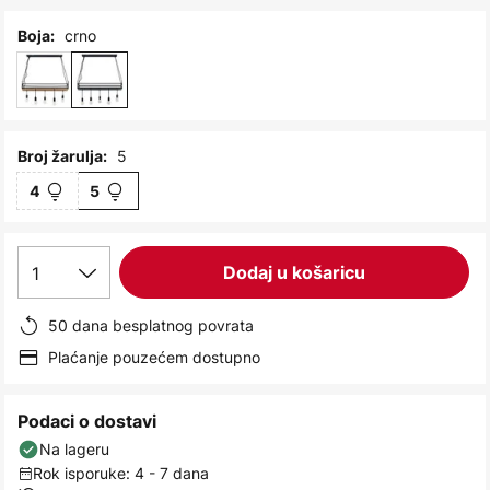
images
gallery
crno
Boja:
5
Broj žarulja:
4
5
1
Dodaj u košaricu
50 dana besplatnog povrata
Plaćanje pouzećem dostupno
Podaci o dostavi
Na lageru
Rok isporuke: 4 - 7 dana