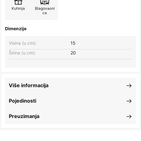
Kuhinja
Blagovaoni
ca
Dimenzije
Visina (u cm):
15
Širina (u cm):
20
Više informacija
Pojedinosti
Preuzimanja