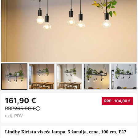
Skip
161,90 €
to
RRP -104,00 €
RRP
265,90 €
the
uklj. PDV
beginning
of
Lindby Kirista viseća lampa, 5 žarulja, crna, 100 cm, E27
the