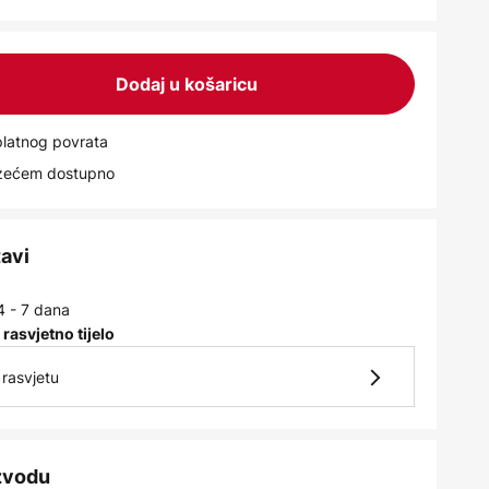
Dodaj u košaricu
latnog povrata
uzećem dostupno
tavi
4 - 7 dana
 rasvjetno tijelo
rasvjetu
izvodu