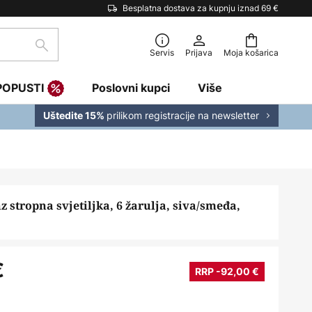
Besplatna dostava za kupnju iznad 69 €
traži
Servis
Prijava
Moja košarica
POPUSTI
Poslovni kupci
Više
prilikom registracije na newsletter
Uštedite 15%
 stropna svjetiljka, 6 žarulja, siva/smeđa,
€
RRP -92,00 €