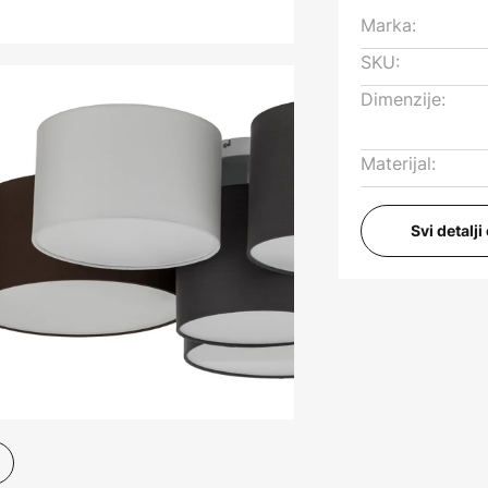
Marka:
SKU:
Dimenzije:
Materijal:
Svi detalj