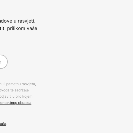
dove u rasvjeti.
iti prilikom vaše
e
rnu i pametnu rasvjetu,
izvoda te sadržaje
djaviti u bilo kojem
ontaktnog obrasca
.
đača
.