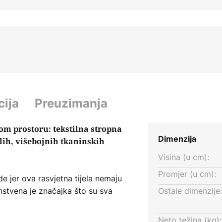
cija
Preuzimanja
om prostoru: tekstilna stropna
Dimenzija
glih, višebojnih tkaninskih
Visina (u cm):
Promjer (u cm):
e jer ova rasvjetna tijela nemaju
nstvena je značajka što su sva
Ostale dimenzije:
veličinama, a istovremeno
jenila dolaze u bijeloj, sivoj i
Neto težina (kg):