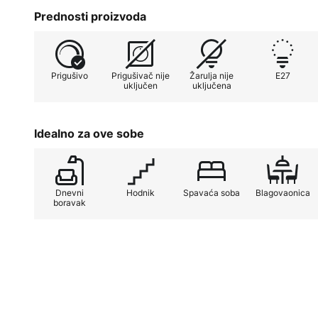
smeđoj boji. To stvara preferencij
Prednosti proizvoda
vrlo popularni u uređenju interijer
ugodnu atmosferu i imaju umiruju
sjenilo završeno je bijelim difuzo
Prigušivo
Prigušivač nije
Žarulja nije
E27
svjetlost iz E27 žarulja mekana i
uključen
uključena
Idealno za ove sobe
Dnevni
Hodnik
Spavaća soba
Blagovaonica
boravak