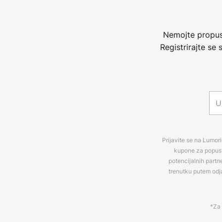
Nemojte propust
Registrirajte se
Prijavite se na Lumori
kupone za popuste
potencijalnih partn
trenutku putem odj
*Za 