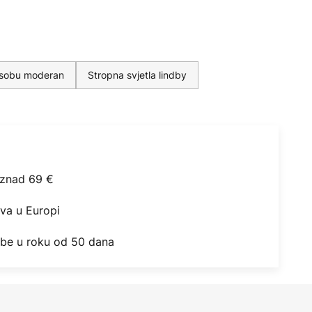
u sobu moderan
Stropna svjetla lindby
iznad 69 €
ova u Europi
obe u roku od 50 dana