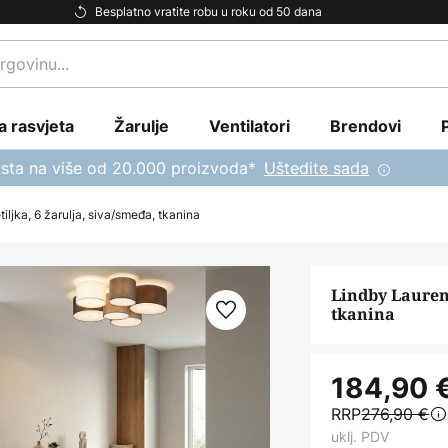
Besplatno vratite robu u roku od 50 dana
a rasvjeta
Žarulje
Ventilatori
Brendovi
sta na više od 20.000 proizvoda*
Uštedite sada
iljka, 6 žarulja, siva/smeđa, tkanina
Lindby Laurenz
tkanina
184,90 
RRP
276,90 €
uklj. PDV