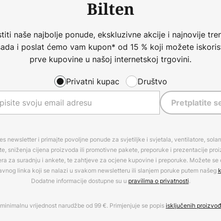
Bilten
iti naše najbolje ponude, ekskluzivne akcije i najnovije tren
 sada i poslat ćemo vam kupon* od 15 % koji možete iskorist
prve kupovine u našoj internetskoj trgovini.
Privatni kupac
Društvo
Pretplatite s
es newsletter i primajte povoljne ponude za svjetiljke i svjetala, ventilatore, sola
, sniženja cijena proizvoda ili promotivne pakete, preporuke i prezentacije pro
era za suradnju i ankete, te zahtjeve za ocjene kupovine i preporuke. Možete se o
avnog linka koji se nalazi u svakom newsletteru ili slanjem poruke putem našeg
k
Dodatne informacije dostupne su u
pravilima o privatnosti
.
minimalnu vrijednost narudžbe od 99 €. Primjenjuje se popis
isključenih proizvo