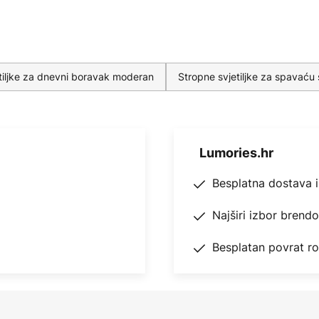
tiljke za dnevni boravak moderan
Stropne svjetiljke za spavać
Lumories.hr
Besplatna dostava 
Najširi izbor brend
Besplatan povrat r