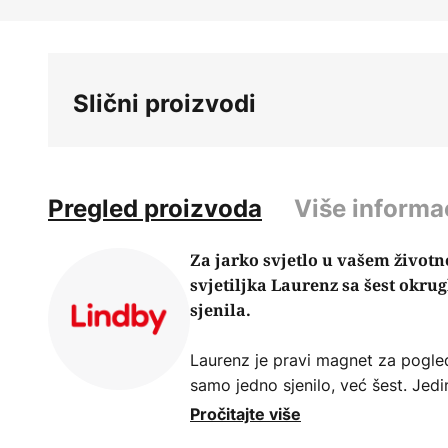
Skip
to
the
beginning
Slični proizvodi
of
the
images
gallery
Pregled proizvoda
Više informa
Za jarko svjetlo u vašem životn
svjetiljka Laurenz sa šest okru
sjenila.
Laurenz je pravi magnet za pogled
samo jedno sjenilo, već šest. Jedi
dizajnirana u različitim bojama i 
Pročitajte više
zadržavaju dosljedan kružni oblik. S