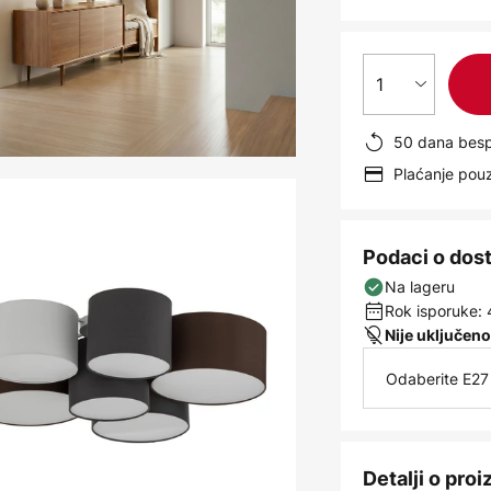
1
50 dana besp
Plaćanje po
Podaci o dos
Na lageru
Rok isporuke: 
Nije uključeno
Odaberite E27 
Detalji o pro