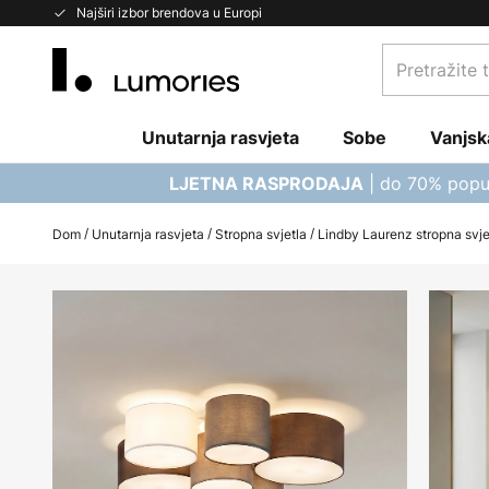
Skip
Najširi izbor brendova u Europi
to
Pretražite
Content
trgovinu...
Unutarnja rasvjeta
Sobe
Vanjsk
| do 70% popu
LJETNA RASPRODAJA
Dom
Unutarnja rasvjeta
Stropna svjetla
Lindby Laurenz stropna svjet
Skip
to
the
end
of
the
images