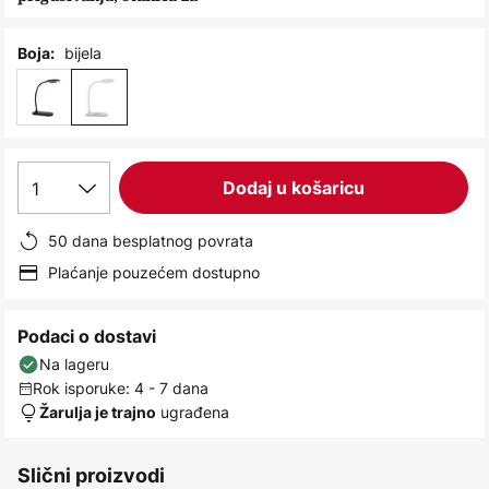
images
gallery
bijela
Boja:
1
Dodaj u košaricu
50 dana besplatnog povrata
Plaćanje pouzećem dostupno
Podaci o dostavi
Na lageru
Rok isporuke: 4 - 7 dana
ugrađena
Žarulja je trajno
Slični proizvodi