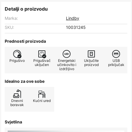
Detalji o proizvodu
Marka:
Lindby
SKU:
10031245
Prednosti proizvoda
Prigušivo
Prigušivač
Energetski
Uključite
USB
uključen
učinkovito i
proizvod
priključak
izdržljivo
Idealno za ove sobe
Dnevni
Kućni ured
boravak
Svjetlina