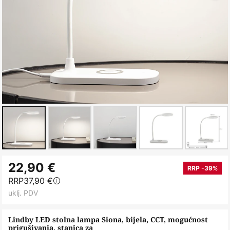
Skip
22,90 €
to
RRP -39%
RRP
37,90 €
the
uklj. PDV
beginning
of
Lindby LED stolna lampa Siona, bijela, CCT, mogućnost
the
prigušivanja, stanica za