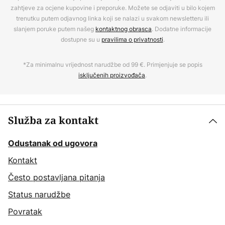
zahtjeve za ocjene kupovine i preporuke. Možete se odjaviti u bilo kojem
trenutku putem odjavnog linka koji se nalazi u svakom newsletteru ili
slanjem poruke putem našeg
kontaktnog obrasca
. Dodatne informacije
dostupne su u
pravilima o privatnosti
.
*Za minimalnu vrijednost narudžbe od 99 €. Primjenjuje se popis
isključenih proizvođača
.
Služba za kontakt
Odustanak od ugovora
Kontakt
Često postavljana pitanja
Status narudžbe
Povratak