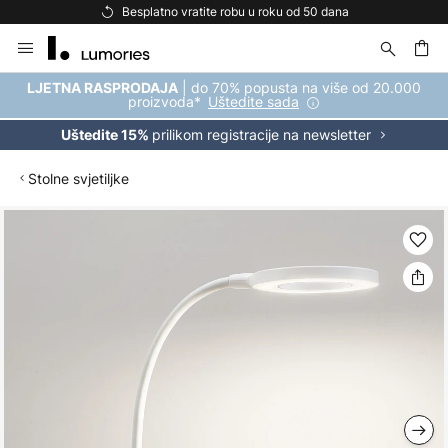
Besplatno vratite robu u roku od 50 dana
Skip
to
Content
| do 70% popusta na više od 20.000
LJETNA RASPRODAJA
proizvoda*
Uštedite sada
prilikom registracije na newsletter
Uštedite 15%
Stolne svjetiljke
Skip
to
the
end
of
the
images
gallery