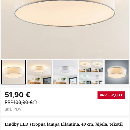
Skip
51,90 €
to
RRP -52,00 €
RRP
103,90 €
the
uklj. PDV
beginning
of
Lindby LED stropna lampa Ellamina, 40 cm, bijela, tekstil
the