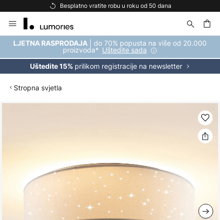
Besplatno vratite robu u roku od 50 dana
Skip
to
Content
| do 70% popusta na više od 20.000
LJETNA RASPRODAJA
proizvoda*
Uštedite sada
prilikom registracije na newsletter
Uštedite 15%
Stropna svjetla
Skip
to
the
end
of
the
images
gallery