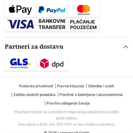
Partneri za dostavu
Postavke privatnosti
Pravna klauzula
Odredbe i uvjeti
Zaštita osobnih podataka
Pravilnik o baterijama i akumulatorima
Pravilno odlaganje žarulja
Precrtane cijene na Lumories.hr odgovaraju preporučenoj cijeni
proizvođača.
Sve cijene u EUR, uklj. 25% PDV-a i bez troškova dostave.
© 2026 Lampenwelt GmbH