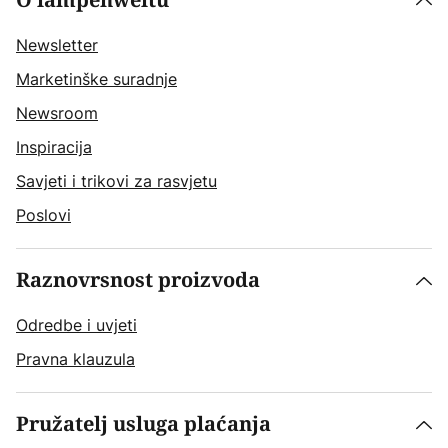
O lampenweltu
Newsletter
Marketinške suradnje
Newsroom
Inspiracija
Savjeti i trikovi za rasvjetu
Poslovi
Raznovrsnost proizvoda
Odredbe i uvjeti
Pravna klauzula
Pružatelj usluga plaćanja