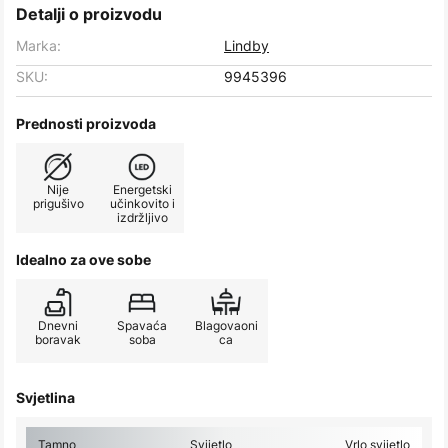
Detalji o proizvodu
Marka:
Lindby
SKU:
9945396
Prednosti proizvoda
Nije
Energetski
prigušivo
učinkovito i
izdržljivo
Idealno za ove sobe
Dnevni
Spavaća
Blagovaoni
boravak
soba
ca
Svjetlina
Tamno
Svijetlo
Vrlo svijetlo