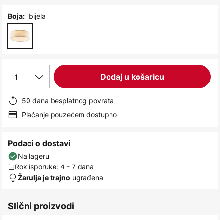
images
gallery
bijela
Boja:
1
Dodaj u košaricu
50 dana besplatnog povrata
Plaćanje pouzećem dostupno
Podaci o dostavi
Na lageru
Rok isporuke: 4 - 7 dana
ugrađena
Žarulja je trajno
Slični proizvodi