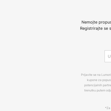
Nemojte propust
Registrirajte se
Prijavite se na Lumori
kupone za popuste
potencijalnih partn
trenutku putem odj
*Za 