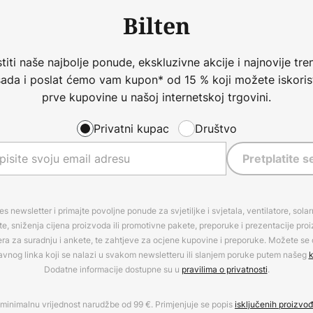
Bilten
iti naše najbolje ponude, ekskluzivne akcije i najnovije tren
 sada i poslat ćemo vam kupon* od 15 % koji možete iskorist
prve kupovine u našoj internetskoj trgovini.
Privatni kupac
Društvo
Pretplatite s
es newsletter i primajte povoljne ponude za svjetiljke i svjetala, ventilatore, sola
, sniženja cijena proizvoda ili promotivne pakete, preporuke i prezentacije pro
era za suradnju i ankete, te zahtjeve za ocjene kupovine i preporuke. Možete se o
avnog linka koji se nalazi u svakom newsletteru ili slanjem poruke putem našeg
k
Dodatne informacije dostupne su u
pravilima o privatnosti
.
minimalnu vrijednost narudžbe od 99 €. Primjenjuje se popis
isključenih proizvo