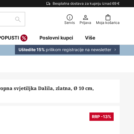
Besplatna dostava za kupnju iznad 69 €
traži
Servis
Prijava
Moja košarica
POPUSTI
Poslovni kupci
Više
prilikom registracije na newsletter
Uštedite 15%
opna svjetiljka Dalila, zlatna, Ø 10 cm,
RRP -13%