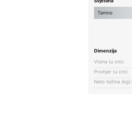
Svjetlina
naglaske. Zlatna, mat površina
 prozirnim akrilnim dodatkom,
Tamno
raktivan svjetlosni učinak, jer se
đer svijetli svjetlosnim prstenom
Dimenzija
Visina (u cm):
Promjer (u cm):
Neto težina (kg):