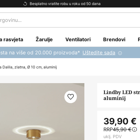
Besplatno vratite robu u roku od 50 dana
a rasvjeta
Žarulje
Ventilatori
Brendovi
sta na više od 20.000 proizvoda*
Uštedite sada
 Dalila, zlatna, Ø 10 cm, aluminij
Lindby LED str
aluminij
39,90 €
RRP
45,90 €
uklj. PDV