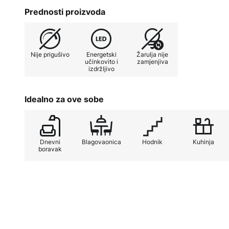
prostorija gdje bi trebalo staviti 
Prednosti proizvoda
stropne svjetiljke u kombinaciji s
koji djeluje kao sjenilo, daje joj at
svjetlost raspršuje naokolo i tako
Nije prigušivo
Energetski
Žarulja nije
na strop.
učinkovito i
zamjenjiva
izdržljivo
Idealno za ove sobe
Dnevni
Blagovaonica
Hodnik
Kuhinja
boravak