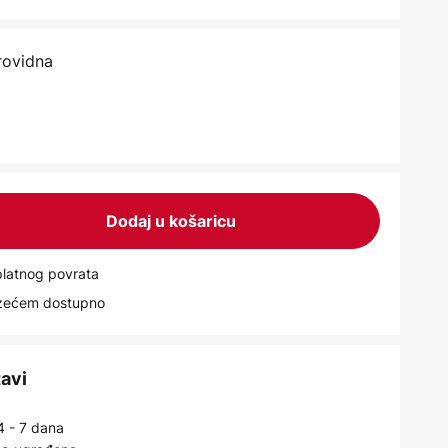
providna
Dodaj u košaricu
latnog povrata
uzećem dostupno
tavi
4 - 7 dana