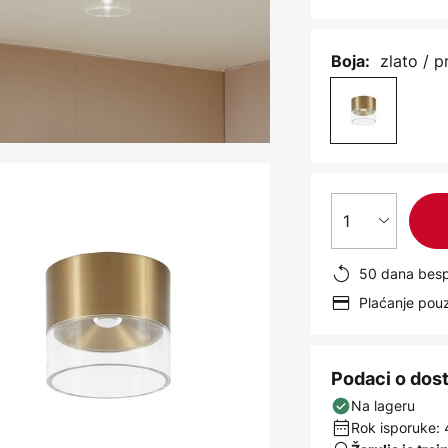
zlato / 
Boja:
1
50 dana besp
Plaćanje po
Podaci o dos
Na lageru
Rok isporuke: 