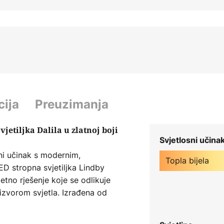
cija
Preuzimanja
jetiljka Dalila u zlatnoj boji
Svjetlosni učina
sni učinak s modernim,
Topla bijela
ED stropna svjetiljka Lindby
etno rješenje koje se odlikuje
izvorom svjetla. Izrađena od
a, ova svjetiljka sa svojim malim
za rasvjetu hodnika ili dnevnih