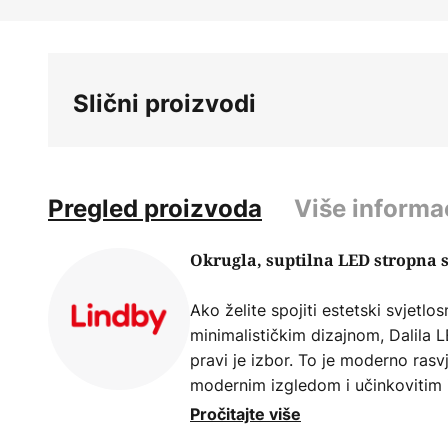
Skip
to
the
beginning
Slični proizvodi
of
the
images
gallery
Pregled proizvoda
Više informa
Okrugla, suptilna LED stropna sv
Ako želite spojiti estetski svjetlo
minimalističkim dizajnom, Dalila L
pravi je izbor. To je moderno rasvj
modernim izgledom i učinkovitim 
visokokvalitetnog aluminija i akril
Pročitajte više
dimenzijama nudi idealno rješenje 