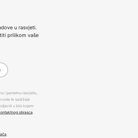
dove u rasvjeti.
iti prilikom vaše
e
rnu i pametnu rasvjetu,
izvoda te sadržaje
djaviti u bilo kojem
ontaktnog obrasca
.
đača
.