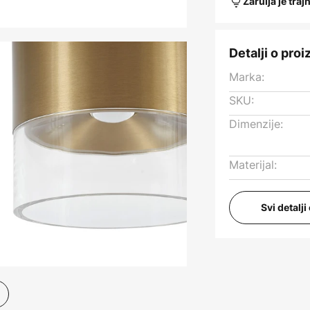
Žarulja je traj
Detalji o pro
Marka:
SKU:
Dimenzije:
Materijal:
Svi detalj