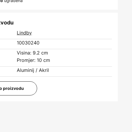
ugrađena
no
izvodu
Lindby
10030240
Visina: 9.2 cm
Promjer: 10 cm
Aluminij / Akril
i o proizvodu