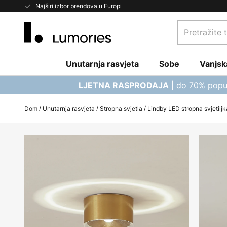
Skip
Najširi izbor brendova u Europi
to
Pretražite
Content
trgovinu...
Unutarnja rasvjeta
Sobe
Vanjsk
| do 70% popu
LJETNA RASPRODAJA
Dom
Unutarnja rasvjeta
Stropna svjetla
Lindby LED stropna svjetiljka
Skip
to
the
end
of
the
images