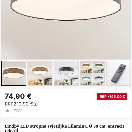
Skip
74,90 €
to
RRP -145,00 €
RRP
219,90 €
the
uklj. PDV
beginning
of
Lindby LED stropna svjetiljka Ellamina, Ø 60 cm, antracit,
the
tekstil