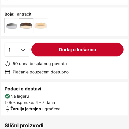
images
gallery
antracit
Boja:
1
Dodaj u košaricu
50 dana besplatnog povrata
Plaćanje pouzećem dostupno
Podaci o dostavi
Na lageru
Rok isporuke: 4 - 7 dana
ugrađena
Žarulja je trajno
Slični proizvodi