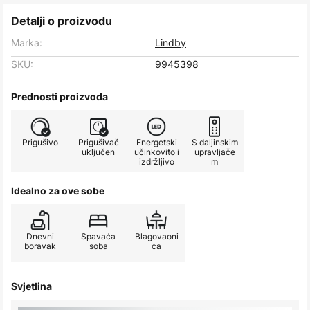
Detalji o proizvodu
Marka:
Lindby
SKU:
9945398
Prednosti proizvoda
Prigušivo
Prigušivač
Energetski
S daljinskim
uključen
učinkovito i
upravljače
izdržljivo
m
Idealno za ove sobe
Dnevni
Spavaća
Blagovaoni
boravak
soba
ca
Svjetlina