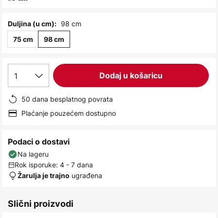
images
gallery
98 cm
Duljina (u cm):
75 cm
98 cm
1
Dodaj u košaricu
50 dana besplatnog povrata
Plaćanje pouzećem dostupno
Podaci o dostavi
Na lageru
Rok isporuke: 4 - 7 dana
ugrađena
Žarulja je trajno
Slični proizvodi