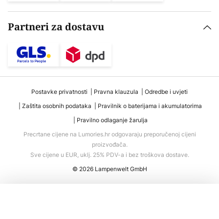
Partneri za dostavu
Postavke privatnosti
Pravna klauzula
Odredbe i uvjeti
Zaštita osobnih podataka
Pravilnik o baterijama i akumulatorima
Pravilno odlaganje žarulja
Precrtane cijene na Lumories.hr odgovaraju preporučenoj cijeni
proizvođača.
Sve cijene u EUR, uklj. 25% PDV-a i bez troškova dostave.
© 2026 Lampenwelt GmbH
Dodaj u košaricu