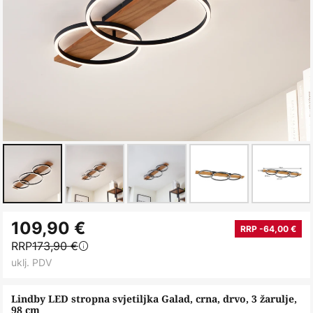
Skip
109,90 €
to
RRP -64,00 €
RRP
173,90 €
the
uklj. PDV
beginning
of
Lindby LED stropna svjetiljka Galad, crna, drvo, 3 žarulje,
the
98 cm