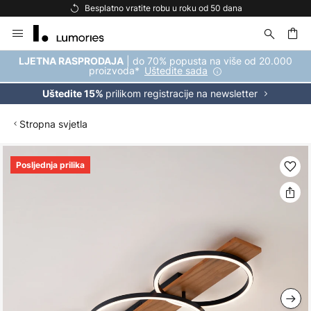
Besplatno vratite robu u roku od 50 dana
Skip
to
Content
| do 70% popusta na više od 20.000
LJETNA RASPRODAJA
proizvoda*
Uštedite sada
prilikom registracije na newsletter
Uštedite 15%
Stropna svjetla
Skip
Posljednja prilika
to
the
end
of
the
images
gallery