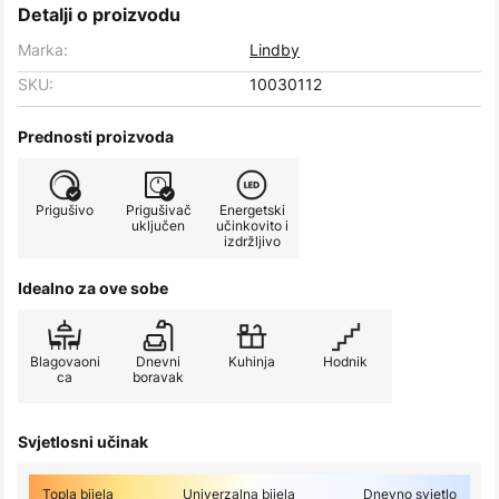
Detalji o proizvodu
Marka:
Lindby
SKU:
10030112
Prednosti proizvoda
Prigušivo
Prigušivač
Energetski
uključen
učinkovito i
izdržljivo
Idealno za ove sobe
Blagovaoni
Dnevni
Kuhinja
Hodnik
ca
boravak
Svjetlosni učinak
Topla bijela
Univerzalna bijela
Dnevno svjetlo