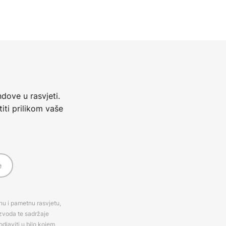
dove u rasvjeti.
iti prilikom vaše
e
rnu i pametnu rasvjetu,
izvoda te sadržaje
djaviti u bilo kojem