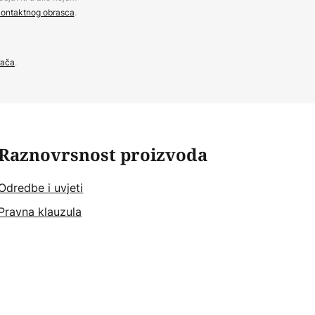
ontaktnog obrasca
.
đača
.
Raznovrsnost proizvoda
Odredbe i uvjeti
Pravna klauzula