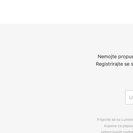
Nemojte propust
Registrirajte se
Prijavite se na Lumori
kupone za popuste
potencijalnih partn