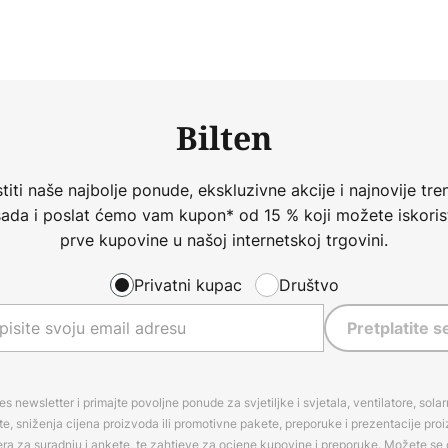
Bilten
iti naše najbolje ponude, ekskluzivne akcije i najnovije tren
 sada i poslat ćemo vam kupon* od 15 % koji možete iskorist
prve kupovine u našoj internetskoj trgovini.
Privatni kupac
Društvo
Pretplatite s
es newsletter i primajte povoljne ponude za svjetiljke i svjetala, ventilatore, sola
, sniženja cijena proizvoda ili promotivne pakete, preporuke i prezentacije pro
era za suradnju i ankete, te zahtjeve za ocjene kupovine i preporuke. Možete se o