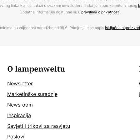
avnog linka koji se nalazi u svakom newsletteru ili slanjem poruke putem našeg
k
Dodatne informacije dostupne su u
pravilima o privatnosti
.
minimalnu vrijednost narudžbe od 99 €. Primjenjuje se popis
isključenih proizvo
O lampenweltu
Newsletter
Marketinške suradnje
Newsroom
Inspiracija
Savjeti i trikovi za rasvjetu
Poslovi