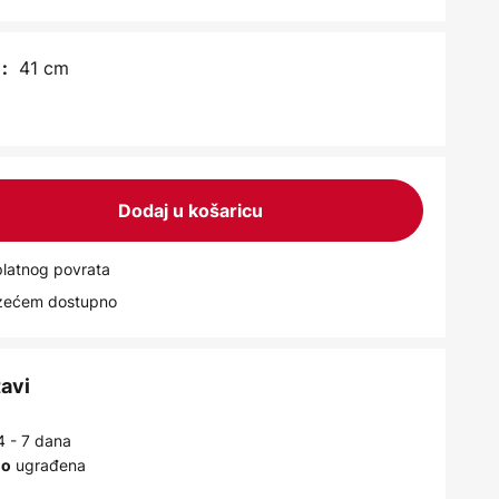
41 cm
:
Dodaj u košaricu
latnog povrata
uzećem dostupno
tavi
4 - 7 dana
ugrađena
no