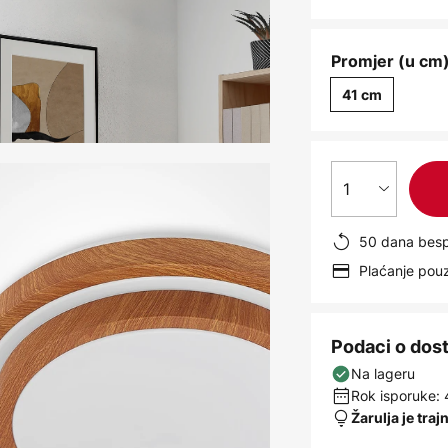
Promjer (u cm)
41 cm
1
50 dana besp
Plaćanje po
Podaci o dos
Na lageru
Rok isporuke: 
Žarulja je traj