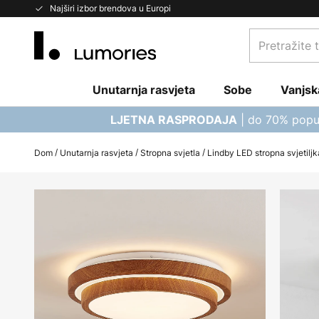
Skip
Najširi izbor brendova u Europi
to
Pretražite
Content
trgovinu...
Unutarnja rasvjeta
Sobe
Vanjsk
| do 70% popu
LJETNA RASPRODAJA
Dom
Unutarnja rasvjeta
Stropna svjetla
Lindby LED stropna svjetiljk
Skip
to
the
end
of
the
images