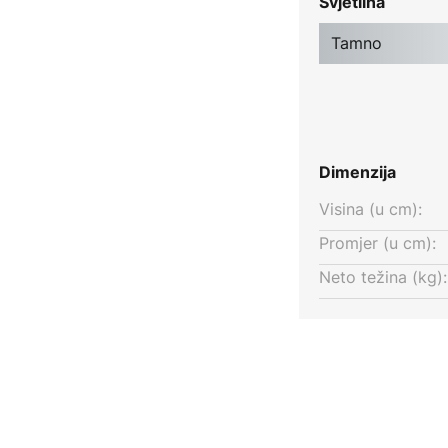
Svjetlina
prostor. Elegantni dizajn Vaako
za dnevni boravak ili radnu sobu i
Tamno
i namještaj. Njen tanak profil
rije s niskim stropovima, štedeći
m stropnom svjetiljkom.
Dimenzija
Visina (u cm):
Promjer (u cm):
Neto težina (kg):