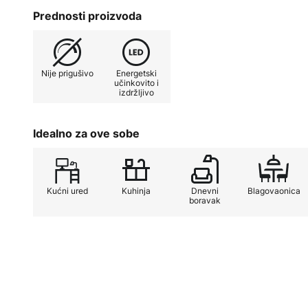
savršen ambijent za svaki životni 
Prednosti proizvoda
LED stropne svjetiljke idealan je 
besprijekorno se uklapa u postojeć
čini je prikladnom čak i za prosto
Nije prigušivo
Energetski
prostor u usporedbi s glomaznijo
učinkovito i
izdržljivo
Idealno za ove sobe
Kućni ured
Kuhinja
Dnevni
Blagovaonica
boravak