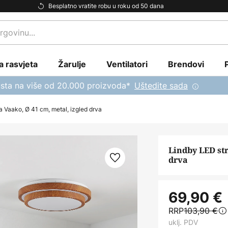
Besplatno vratite robu u roku od 50 dana
a rasvjeta
Žarulje
Ventilatori
Brendovi
sta na više od 20.000 proizvoda*
Uštedite sada
a Vaako, Ø 41 cm, metal, izgled drva
Lindby LED str
drva
69,90 €
RRP
103,90 €
uklj. PDV