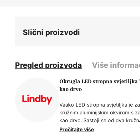
Skip
to
the
beginning
Slični proizvodi
of
the
images
gallery
Pregled proizvoda
Više informa
Okrugla LED stropna svjetiljka 
kao drvo
Vaako LED stropna svjetiljka je za
kružnim aluminijskim okvirom s 
kao drvo. Sastoji se od dva kružn
čije različite veličine stvaraju atr
Pročitajte više
diode iza bijelog difuzora emitiraju