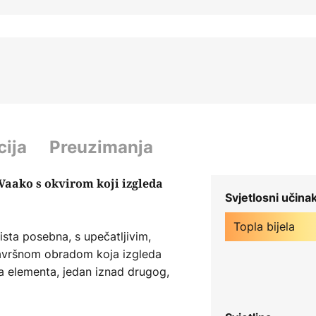
cija
Preuzimanja
Vaako s okvirom koji izgleda
Svjetlosni učina
Topla bijela
ista posebna, s upečatljivim,
završnom obradom koja izgleda
a elementa, jedan iznad drugog,
aktivan dizajn. Integrirane LED
 toplo bijelo svjetlo, stvarajući