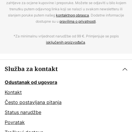
zahtjeve za ocjene kupovine i preporuke. Možete se odjaviti u bilo kojem
trenutku putem odjavnog linka koji se nalazi u svakom newsletteru ili
slanjem poruke putem našeg
kontaktnog obrasca
. Dodatne informacije
dostupne su u
pravilima o privatnosti
.
*Za minimalnu vrijednost narudžbe od 99 €. Primjenjuje se popis
isključenih proizvođača
.
Služba za kontakt
Odustanak od ugovora
Kontakt
Često postavljana pitanja
Status narudžbe
Povratak