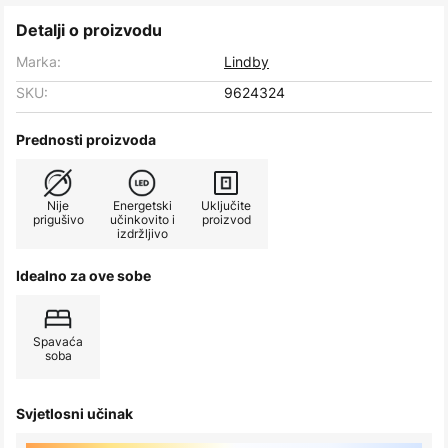
Detalji o proizvodu
Marka:
Lindby
SKU:
9624324
Prednosti proizvoda
Nije
Energetski
Uključite
prigušivo
učinkovito i
proizvod
izdržljivo
Idealno za ove sobe
Spavaća
soba
Svjetlosni učinak