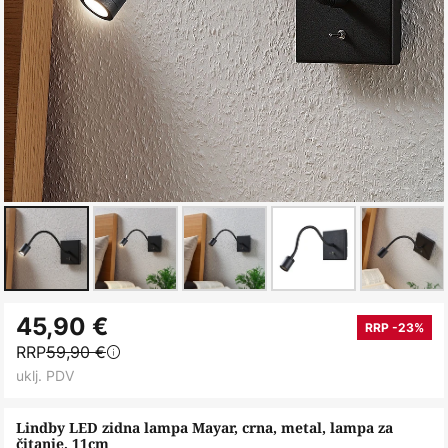
Skip
45,90 €
to
RRP -23%
RRP
59,90 €
the
uklj. PDV
beginning
of
Lindby LED zidna lampa Mayar, crna, metal, lampa za
the
čitanje, 11cm