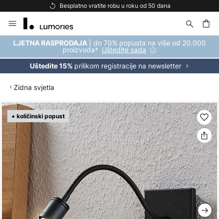
Besplatno vratite robu u roku od 50 dana
Skip
to
Content
| do 70% popusta na više od 20.000
LJETNA RASPRODAJA
proizvoda*
Uštedite sada
prilikom registracije na newsletter
Uštedite 15%
Zidna svjetla
Skip
+ količinski popust
to
the
end
of
the
images
gallery