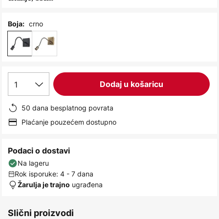
images
gallery
crno
Boja:
1
Dodaj u košaricu
50 dana besplatnog povrata
Plaćanje pouzećem dostupno
Podaci o dostavi
Na lageru
Rok isporuke: 4 - 7 dana
ugrađena
Žarulja je trajno
Slični proizvodi