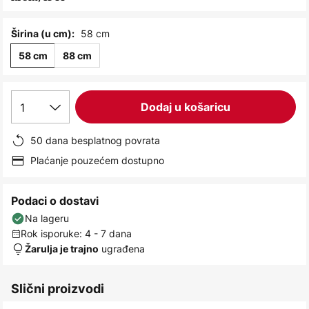
images
gallery
58 cm
Širina (u cm):
58 cm
88 cm
1
Dodaj u košaricu
50 dana besplatnog povrata
Plaćanje pouzećem dostupno
Podaci o dostavi
Na lageru
Rok isporuke: 4 - 7 dana
ugrađena
Žarulja je trajno
Slični proizvodi