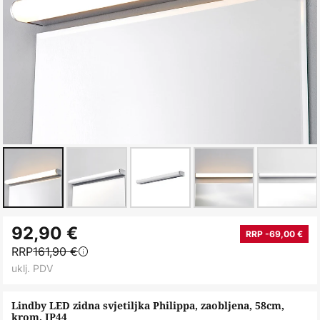
Skip
92,90 €
to
RRP -69,00 €
RRP
161,90 €
the
uklj. PDV
beginning
of
Lindby LED zidna svjetiljka Philippa, zaobljena, 58cm,
the
krom, IP44