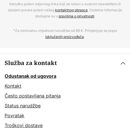
trenutku putem odjavnog linka koji se nalazi u svakom newsletteru ili
slanjem poruke putem našeg
kontaktnog obrasca
. Dodatne informacije
dostupne su u
pravilima o privatnosti
.
*Za minimalnu vrijednost narudžbe od 99 €. Primjenjuje se popis
isključenih proizvođača
.
Služba za kontakt
Odustanak od ugovora
Kontakt
Često postavljana pitanja
Status narudžbe
Povratak
Troškovi dostave