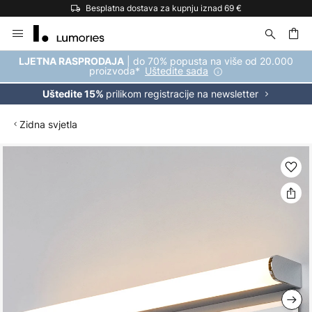
Besplatna dostava za kupnju iznad 69 €
Skip
to
Content
| do 70% popusta na više od 20.000
LJETNA RASPRODAJA
proizvoda*
Uštedite sada
prilikom registracije na newsletter
Uštedite 15%
Zidna svjetla
Skip
to
the
end
of
the
images
gallery