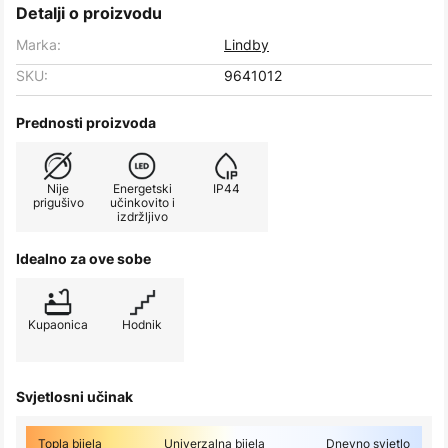
Detalji o proizvodu
Marka:
Lindby
SKU:
9641012
Prednosti proizvoda
Nije
Energetski
IP44
prigušivo
učinkovito i
izdržljivo
Idealno za ove sobe
Kupaonica
Hodnik
Svjetlosni učinak
Topla bijela
Univerzalna bijela
Dnevno svjetlo